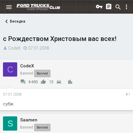
Беседка
с Рождеством Христовым вас всех!
А
Д
CodeX
07.01.2008
в
а
т
т
CodeX
C
о
а
Banned
р
н
Banned
т
а
6 650
12
е
ч
м
а
07.01.2008
#1
ы
л
субж.
а
Saamen
S
Banned
Banned