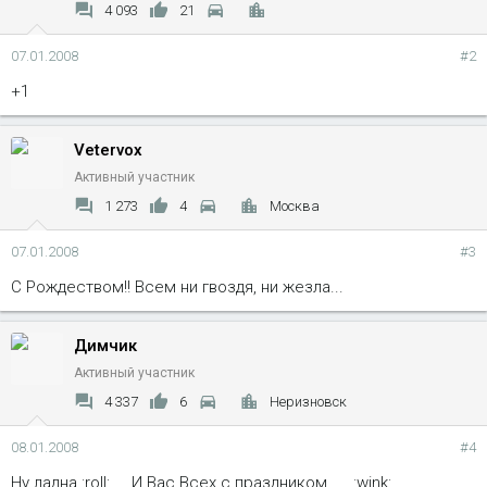
4 093
21
07.01.2008
#2
+1
Vetervox
Активный участник
1 273
4
Москва
07.01.2008
#3
C Рождеством!! Всем ни гвоздя, ни жезла...
Димчик
Активный участник
4 337
6
Неризновск
08.01.2008
#4
Ну ладна :roll: ... И Вас Всех с праздником..... :wink: