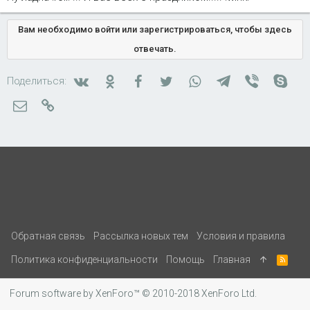
Вам необходимо войти или зарегистрироваться, чтобы здесь
отвечать.
Вконтакте
Одноклассники
Facebook
Twitter
WhatsApp
Telegram
Viber
Skyp
Поделиться:
Электронная почта
Ссылка
Обратная связь
Рассылка новых тем
Условия и правила
Политика конфиденциальности
Помощь
Главная
R
S
S
Forum software by XenForo™
© 2010-2018 XenForo Ltd.