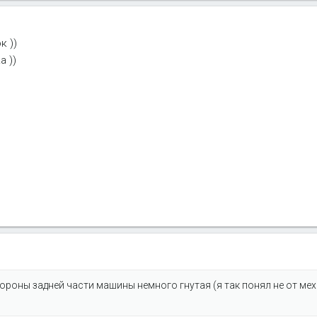
к ))
а ))
стороны задней части машины немного гнутая (я так понял не от ме