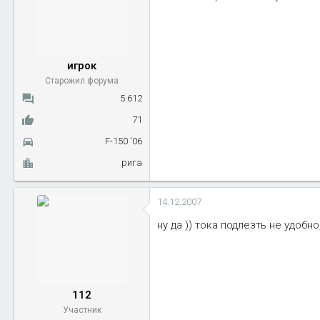
игрок
Старожил форума
5 612
71
F-150 '06
рига
14.12.2007
ну да )) тока подлезть не удобн
112
Участник