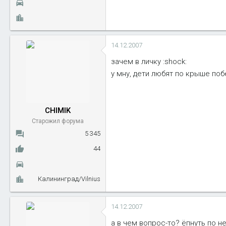
14.12.2007
зачем в личку :shock:
у мну, дети любят по крыше побег
CHIMIK
Старожил форума
5 345
44
Калининград/Vilnius
14.12.2007
а в чем вопрос-то? ёпнуть по н