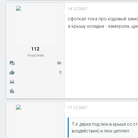
14.12.2007
сфоткал тока про кодовый замо
а крышу холадна - замерзла, цук
112
Участник
86
0
17.12.2007
Т.е. дерка под люк в крыше со 
воздействия) и люк цепляет.