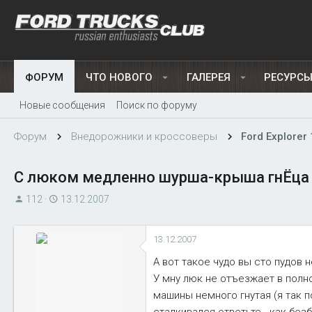
ФОРУМ
ЧТО НОВОГО
ГАЛЕРЕЯ
РЕСУРС
Новые сообщения
Поиск по форуму
Форум
Внедорожники и кроссоверы
Ford Explorer 
С люком медленно шурша-крыша гнЁца 
А
Д
112
13.12.2007
в
а
т
т
13.12.2007
о
а
р
н
А вот такое чудо вы сто пудов н
т
а
У мну люк не отъезжает в полн
е
ч
машины немного гнутая (я так п
м
а