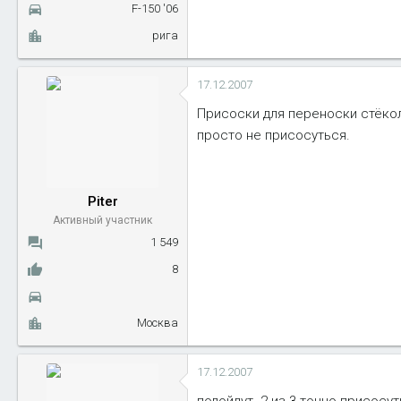
F-150 '06
рига
17.12.2007
Присоски для переноски стёкол
просто не присосуться.
Piter
Активный участник
1 549
8
Москва
17.12.2007
подойдут. 2 из 3 точно присосут