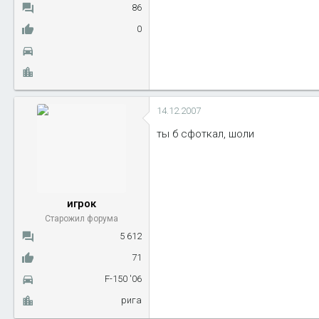
86
0
14.12.2007
ты б сфоткал, шоли
игрок
Старожил форума
5 612
71
F-150 '06
рига