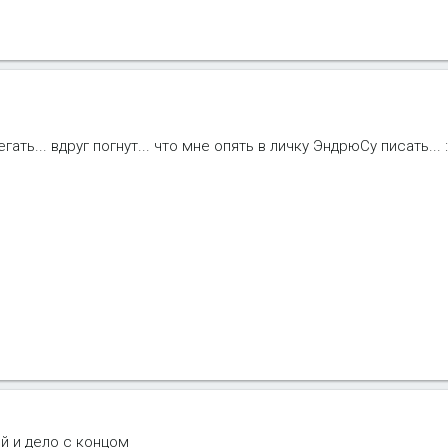
ать... вдруг погнут... что мне опять в личку ЭндрюСу писать... :
ей и дело с концом