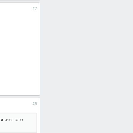
#7
#8
ханического