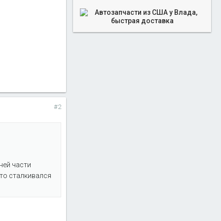
#2
дней части
кто сталкивался