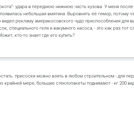
еркота"- удара в переднюю нижнюю часть кузова. У меня после
появилась небольшая вмятина. Выровнять её гемор, потому чт
то видел рекламу америкосовского чудо приспособления для 
к, специального геля и вакумного насоса, - это как раз тот с
ожет, кто-то знает где его купить?
остать. присоски можно взять в любом строительном - для пе
о крайней мере, большие стеклопакеты поднимают - кг 200 вид