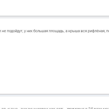
 не подойдут, у них большая площадь, а крыша вся рифлёная, 
ься. и еще - они же и маленькие есть - примерно в 2,5 раза ме