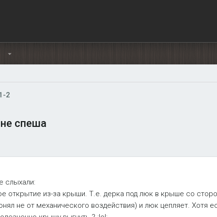
Ы
1-2
не спеша
е слыхали:
ое открытие из-за крыши. Т.е. дерка под люк в крыше со стор
онял не от механического воздействия) и люк цепляет. Хотя е