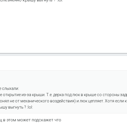
олезненно крышу выгнуть ? :lol:
е слыхали:
е открытие из-за крыши. Т.е. дерка под люк в крыше со стороны за
онял не от механического воздействия) и люк цепляет. Хотя если 
шу выгнуть ? :lol:
ец в этом может подскажет что