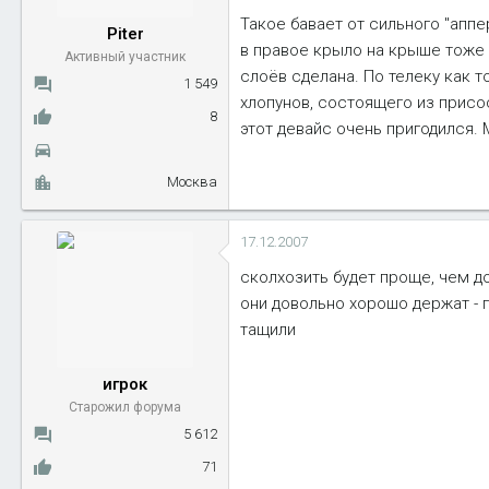
Такое бавает от сильного "апп
Piter
в правое крыло на крыше тоже 
Активный участник
слоёв сделана. По телеку как 
1 549
хлопунов, состоящего из присосо
8
этот девайс очень пригодился. М
Москва
17.12.2007
сколхозить будет проще, чем д
они довольно хорошо держат - п
тащили
игрок
Старожил форума
5 612
71