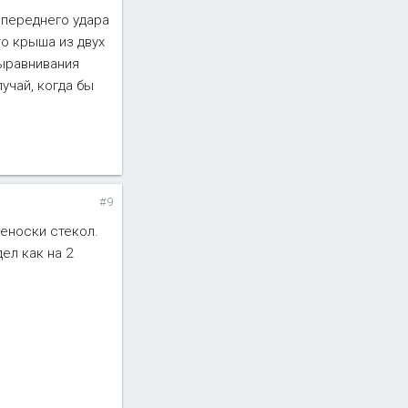
 переднего удара
о крыша из двух
выравнивания
лучай, когда бы
#9
реноски стекол.
ел как на 2