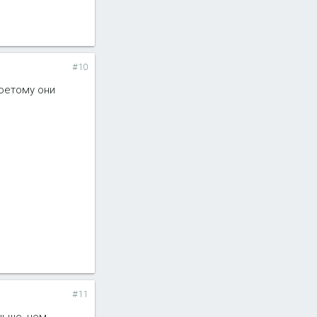
#10
поетому они
#11
ньше, чем