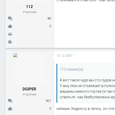
сталкивался ответьте - как безб
ы
л
112
а
Участник
86
0
13.12.2007
112 сказал(а):
А вот такое чудо вы сто пудов н
У мну люк не отъезжает в полно
DGIPER
машины немного гнутая (я так п
Участник
ответьте - как безболезненно кры
901
напиши Эндрюсу в личку, он сп
0