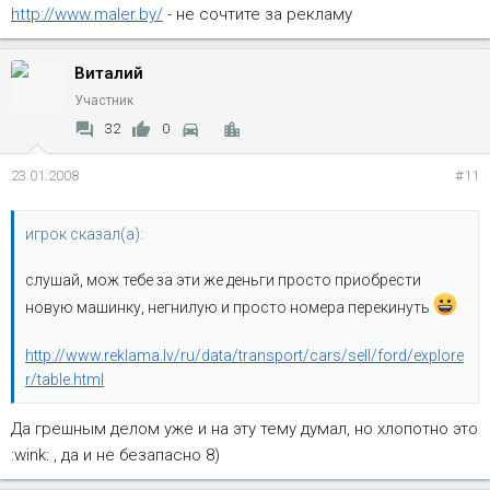
http://www.maler.by/
- не сочтите за рекламу
Виталий
Участник
32
0
23.01.2008
#11
игрок сказал(а):
слушай, мож тебе за эти же деньги просто приобрести
новую машинку, негнилую и просто номера перекинуть
http://www.reklama.lv/ru/data/transport/cars/sell/ford/explore
r/table.html
Да грешным делом уже и на эту тему думал, но хлопотно это
:wink: , да и не безапасно 8)