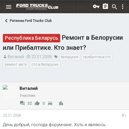
Регионы Ford Trucks Club
Ремонт в Белорусии
Республика Беларусь
или Прибалтике. Кто знает?
А
Д
Т
Виталий
22.01.2008
белорусия
прибалтика сто
в
а
е
ремонт авто
сто в белорусии
т
т
г
о
а
и
р
н
т
Виталий
а
е
ч
Участник
м
а
32
0
ы
л
а
22.01.2008
#1
День добрый, господа форумчане. Хоть и являюсь