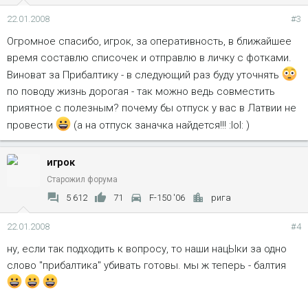
22.01.2008
#3
Огромное спасибо, игрок, за оперативность, в ближайшее
время составлю списочек и отправлю в личку с фотками.
Виноват за Прибалтику - в следующий раз буду уточнять
по поводу жизнь дорогая - так можно ведь совместить
приятное с полезным? почему бы отпуск у вас в Латвии не
провести
(а на отпуск заначка найдется!!! :lol: )
игрок
Старожил форума
5 612
71
F-150 '06
рига
22.01.2008
#4
ну, если так подходить к вопросу, то наши нацЫки за одно
слово "прибалтика" убивать готовы. мы ж теперь - балтия