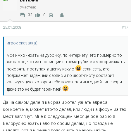
Участник
32
0
25.01.2008
#17
игрок сказал(а):
мое имхо - ехать на дурочку, по интернету, это примерно то
же самое, что из провинции с тремя рублями мск приезжать
покорять, поступая в щепку какую
если есть, кто
подскажет надежный сервис и по шорт-листу составит
калькуляцию, которая тебе покажется выгодной - вперед. и
даже это не будет гарантией
Да на самом деле я как раз и хотел узнать адреса
конкретные, может кто-то делал, или люди на форум из тех
мест заглянут. Мне в следующем месяце все равно в
Белорусию ехать надо по своим делам, но правда не
надолго, вот я и решил подскочить в какой-нибудь