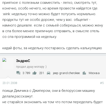
приятное с полезным совместить - легко, смотреть тут,
конечно, особо нечего, но время провести найдется где.
:wink: недельку точно можно будет потусить нормально.
продукты тут не особо дороже, чем у вас. общепит -
намного дешевле. если с семьей соберешься, можно жену
в спа более-менее приличную отправить, в смысле отель
со спа программой на недельку.
кидай фоты, за недельку постараюсь сделать калькуляцию
ЭндрюС
продал душу мопару :)
3 789
231
jeep grand cherokee
Москва
23.01.2008
#5
поищи Димчика с Джипером, они в белоруссии машину
делали,расскажут.
не старайся экономить на том что потом переделать будет