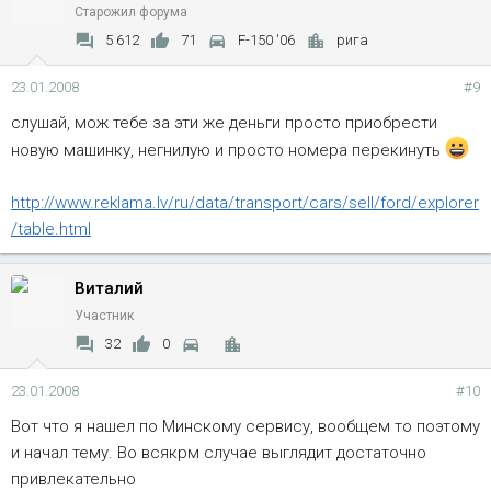
Старожил форума
5 612
71
F-150 '06
рига
23.01.2008
#9
слушай, мож тебе за эти же деньги просто приобрести
новую машинку, негнилую и просто номера перекинуть
http://www.reklama.lv/ru/data/transport/cars/sell/ford/explorer
/table.html
Виталий
Участник
32
0
23.01.2008
#10
Вот что я нашел по Минскому сервису, вообщем то поэтому
и начал тему. Во всякрм случае выглядит достаточно
привлекательно