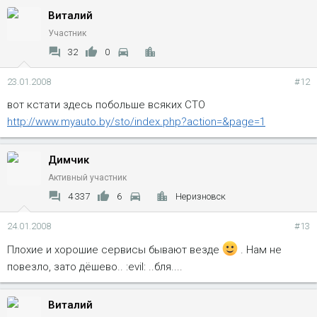
Виталий
Участник
32
0
23.01.2008
#12
вот кстати здесь побольше всяких СТО
http://www.myauto.by/sto/index.php?action=&page=1
Димчик
Активный участник
4 337
6
Неризновск
24.01.2008
#13
Плохие и хорошие сервисы бывают везде
. Нам не
повезло, зато дёшево.. :evil: ..бля....
Виталий