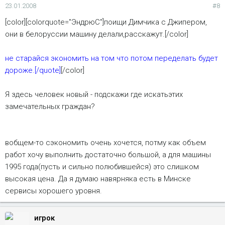
23.01.2008
#8
[color][colorquote="ЭндрюС"]поищи Димчика с Джипером,
они в белоруссии машину делали,расскажут.[/color]
не старайся экономить на том что потом переделать будет
дороже.[/quote]
[/color]
Я здесь человек новый - подскажи где искатьэтих
замечательных граждан?
вобщем-то сэкономить очень хочется, потму как объем
работ хочу выполнить достаточно большой, а для машины
1995 года(пусть и сильно полюбившейся) это слишком
высокая цена. Да я думаю навярняка есть в Минске
сервисы хорошего уровня.
игрок