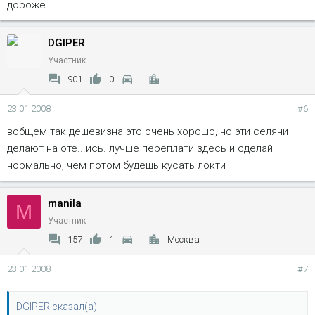
дороже.
DGIPER
Участник
901
0
23.01.2008
#6
вобщем так дешевизна это очень хорошо, но эти селяни
делают на оте...ись. лучше переплати здесь и сделай
нормально, чем потом будешь кусать локти
manila
M
Участник
157
1
Москва
23.01.2008
#7
DGIPER сказал(а):