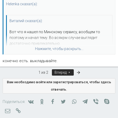
Helenka сказал(а):
Виталий сказал(а):
Вот что я нашел по Минскому сервису, вообщем то
поэтому и начал тему. Во всякрм случае выглядит
достаточно привлекательно
Нажмите, чтобы раскрыть...
maler.by - не сочтите за рекламу
конечно есть. выкладывайте.
У нас действительно ремонтируются авто из России. Люди
Нажмите, чтобы раскрыть...
уезжают очень довольными и ценой, и качеством.
Последняя
Если есть интерес, выложим фото "до" и "после".
1 из 2
Вперед
Вам необходимо войти или зарегистрироваться, чтобы здесь
отвечать.
Вконтакте
Одноклассники
Facebook
Twitter
WhatsApp
Telegram
Viber
Skyp
Поделиться:
Электронная почта
Ссылка