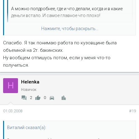
А можно попдробнее, где и что делали, когда и в какие
деньги встало. И самое главное что плохо!
Нажмите, чтобы раскрыть...
Делали в г.Мозырь, у знакомого человека товарищи имеют
частный сервис,4 бокса в ГСК. Делали всё по кузовщине,
Спасибо. Я так понимаю работа по кузовщине была
сделали плохо - всё... Встало в 2т.бакинских...
Нажмите, чтобы раскрыть...
объемной на 2т. бакинских.
Ну вообщем отпишусь потом, если у меня что-то
получиться.
Helenka
H
Новичок
2
0
01.03.2008
#19
Виталий сказал(а):