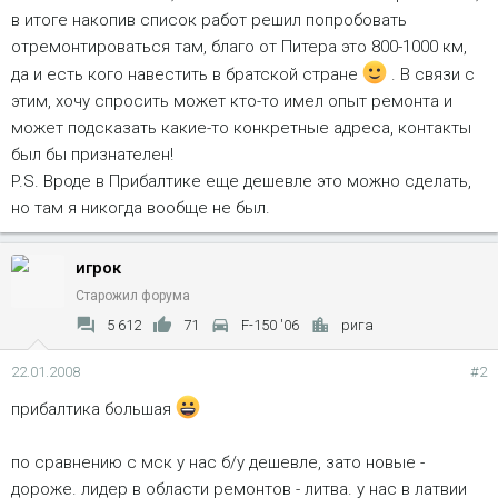
в итоге накопив список работ решил попробовать
отремонтироваться там, благо от Питера это 800-1000 км,
да и есть кого навестить в братской стране
. В связи с
этим, хочу спросить может кто-то имел опыт ремонта и
может подсказать какие-то конкретные адреса, контакты
был бы признателен!
P.S. Вроде в Прибалтике еще дешевле это можно сделать,
но там я никогда вообще не был.
игрок
Старожил форума
5 612
71
F-150 '06
рига
22.01.2008
#2
прибалтика большая
по сравнению с мск у нас б/у дешевле, зато новые -
дороже. лидер в области ремонтов - литва. у нас в латвии