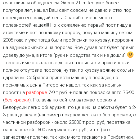
счастливым обладателем Экспа 2 Limited уже более
полутора лет, нашел Ваш сайт совсем не давно и стех пор
посещаю его каждый день. Спасибо очень много
полезностей нашел!!! Но к сожалению первый пост пишу в
этой теме и вот по какому вопросу, покупал машину летом
2005 года и уже тогда были проблемки по кузову, коррозия
на задних крыльях и на порогах. Все думал вот будет время
доведу до ума, в итоге "руки и средства так и не дошли"
. теперь имею сквозные дыры на крыльях и практически
полное отсутсвие порогов, ну так по кузову всякие сколы и
царапины. Собрался привести машину в порядок, но
премлимых цен в Питере не нашел, так как за крылья
просят на
разборке
7-9 т.руб. + полная покраска авто 75-90
(
без краски
). Полазив по сайтам автомастерских в
Белорусии легко обнаружил что ценник на работы будет в 2-
3 раза дешевле(например покраск лег. авто без проемов, с
частичной разборкой - около 25000 т.рос. руб, перетяжка
салона кожей - 500 американских руб., и т.д.) и с
запчастями полегче, так как много таскают из Прибалтики,