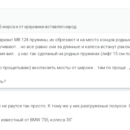
6 мэрса и от краунвики вставлял народ.
вариант MB 124 пружины, их обрезают и на место концов родны
чивают... но все равно они за длинные и калеса встанут раком
 вил... у нас так сделаный на родных пружинах (лифт 15 см по
 прощитываю) вколзозить мосты от широки... там по проще...
ть?
не рвутся так просто. К тому же у них разгруженые полуоси.
 известный от BMW 735, колеса 35"