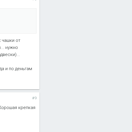
х чашки от
... нужно
двески)...
да и по деньгам
#9
 Хорошая крепкая