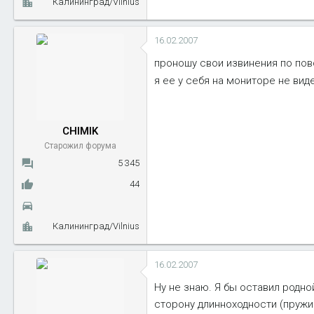
Калининград/Vilnius
16.02.2007
проношу свои извинения по повод
я ее у себя на мониторе не вид
CHIMIK
Старожил форума
5 345
44
Калининград/Vilnius
16.02.2007
Ну не знаю. Я бы оставил родно
сторону длинноходности (пружин