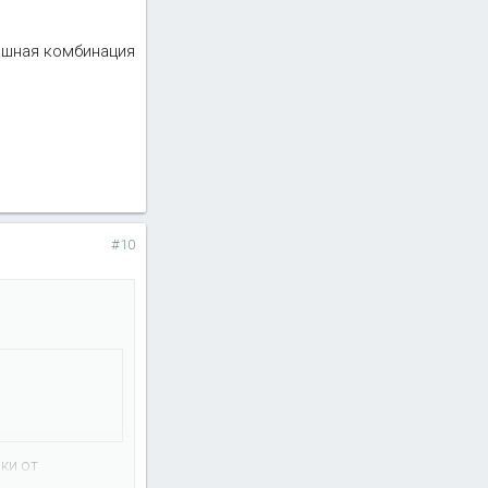
рашная комбинация
#10
ки от