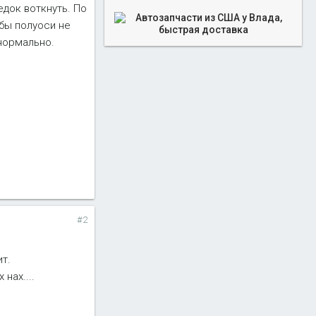
едок воткнуть. По
 бы полуоси не
 нормально.
#2
т.
нах....