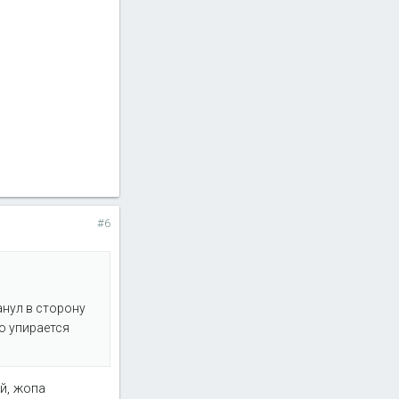
#6
анул в сторону
о упирается
й, жопа