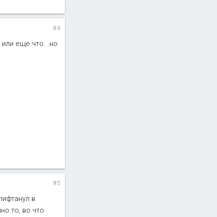
#4
 или еще что...но
#5
лифтанул в
но то, во что