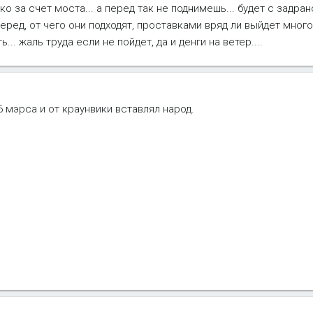
о за счет моста... а перед так не поднимешь... будет с задран
ред, от чего они подходят, проставками вряд ли выйдет много
... жаль труда если не пойдет, да и денги на ветер....
6 мэрса и от краунвики вставлял народ.