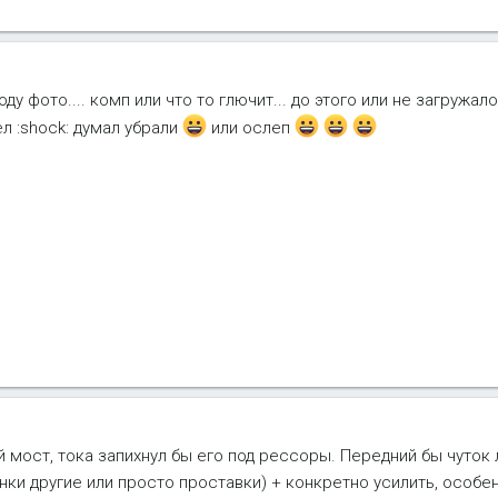
у фото.... комп или что то глючит... до этого или не загружало
ел :shock: думал убрали
или ослеп
й мост, тока запихнул бы его под рессоры. Передний бы чуток 
ки другие или просто проставки) + конкретно усилить, особен