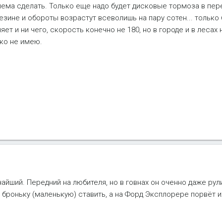
блема сделать. Только еще надо будет дисковые тормоза в пер
езине и обороты возрастут всеволишь на пару сотен... только
яет и ни чего, скорость конечно не 180, но в городе и в лесах
ко не имею.
йший. Передний на любителя, но в говнах он оченно даже рули
роньку (маленькую) ставить, а на Форд Эксплорере порвёт их 