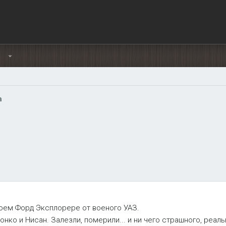
Ы
а
оем Форд Эксплорере от военого УАЗ.
ронко и Нисан. Залезли, померили... и ни чего страшного, реал