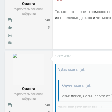
Quadra
Укротитель бешеной
Только вот насчет тормозов не
табуретки
из газелевых дисков и четырех 
1 648
3
17.02.2007
Vytas сказал(а):
Юджин сказал(а):
Quadra
Укротитель бешеной
юзни поиск, я слышал что от 
табуретки
1 648
уже с спецами переговорил... в