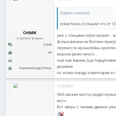
Юджин сказал(а):
юзни поиск, я слышал что от 12
CHIMIK
уже с спецами переговорил... 
Старожил форума
фольксвагина на болтики прикру
5 345
перенести кронштейны крепления
44
мороки дюжо много...
еще как вариан (ща подщитываю
дешевле....
Калининград/Vilnius
по этому поводу коментарии ес
17.02.2007
УАЗ-овские мосты редукторные 
весч.
Вот зверь с такими, движок уже