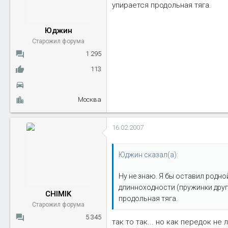
упирается продольная тяга.
Юджин
Старожил форума
1 295
113
Москва
16.02.2007
Юджин сказал(а):
Ну не знаю. Я бы оставил родно
длинноходности (пружинки други
CHIMIK
продольная тяга.
Старожил форума
5 345
так то так... но как передок не