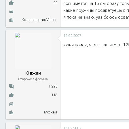
44
поднимется на 15 см сразу тольк
какие пружины посаветуешь в пе
я пока не знаю, уаз боюсь совать
Калининград/Vilnius
16.02.2007
юзни поиск, я слышал что от 12
Юджин
Старожил форума
1 295
113
Москва
16.02.2007