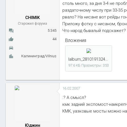
столь много, за дня 3-4 не про
ы
л
а
раздаточному числу при 33-35 р
рвало? На нисане вот рейды гон
CHIMIK
Приложу фотку с нисаном, брон
Старожил форума
Что народ бывалый подскажет?
5 345
44
Вложения
Калининград/Vilnius
lalbum_2810191324p_2810204155_5296_124.jpg
97.6 КБ
Просмотры: 353
16.02.2007
:? А смысл?
кмк задний экспомост-наикрепча
КМК, уазковые мосты можно на б
Юджин