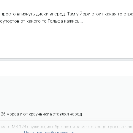
 просто впихнуть диски вперед. Там у Йори стоит какая то ст
супортов от какого то Гольфа кажись...
126 мэрса и от краунвики вставлял народ.
ариант MB 124 пружины, их обрезают и на место концов родных чаш