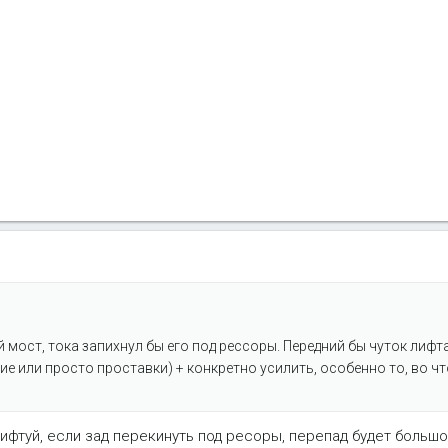
й мост, тока запихнул бы его под рессоры. Передний бы чуток лифт
е или просто проставки) + конкретно усилить, особенно то, во чт
 лифтуй, если зад перекинуть под ресоры, перепад будет большо