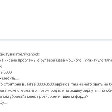
как тузик грелку:shock:
на нисане проблемы с рулевой мзза мошного ГУРа - гнуло тяг
к
ль 3000
 месить....
 стоят они в Литве 3000-3500 евриков, там ни чего рвать не бу
вать можно, если что, потом родные на родину вернуть....но об
нисаном убрали?японец противоречит идеям форда?
у...