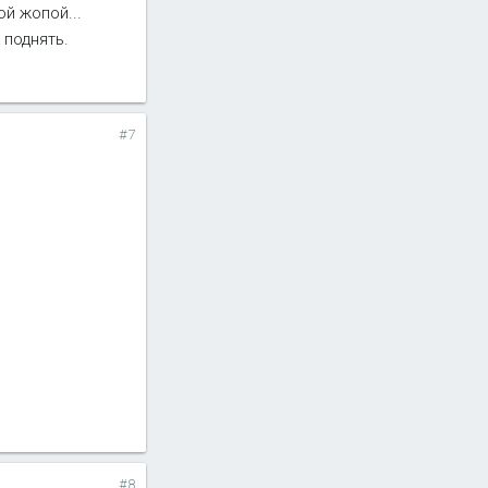
ой жопой...
 поднять.
#7
#8