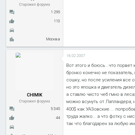
Старожил форума
1 295
113
Москва
16.02.2007
Вот этого и боюсь...что порвет 
бронко конечно не показатель, 
сошку, но после усиления все о
но это япошка и двигатель дизе
а ставлю чисто чеб гмно в лесах
CHIMIK
можно всунуть от Лапландера, но
Старожил форума
5 345
400$ как УАЗовские.... попробо
труда жалко... а что фотку с 
44
так что благодарен за любую инф