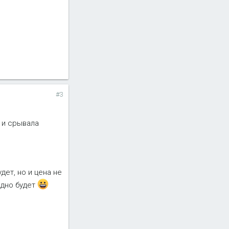
#3
и и срывала
дет, но и цена не
идно будет