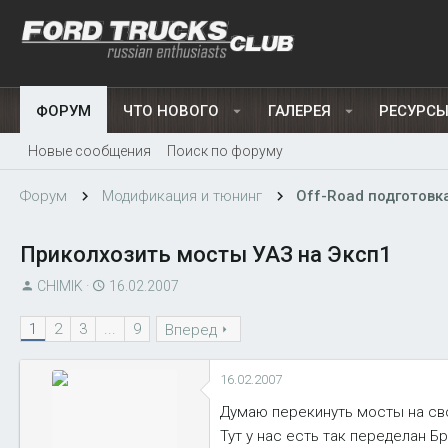
ФОРУМ
ЧТО НОВОГО
ГАЛЕРЕЯ
РЕСУРС
Новые сообщения
Поиск по форуму
Форум
Модификация и тюнинг
Off-Road подготовк
Приколхозить мосты УАЗ на Эксп1
А
Д
CHIMIK
16.02.2007
в
а
1
2
3
...
9
т
т
Вперед
о
а
р
н
16.02.2007
т
а
Думаю перекинуть мосты на св
е
ч
Тут у нас есть так переделан Б
м
а