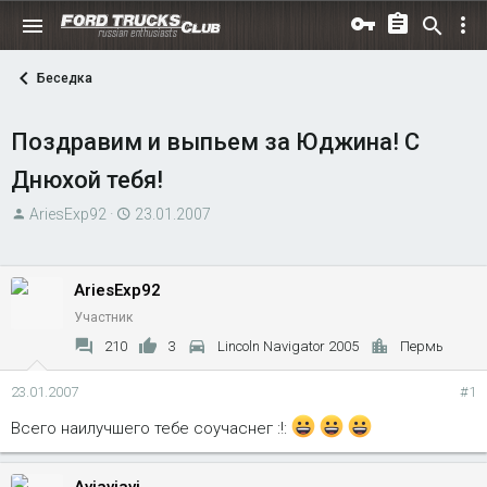
Беседка
Поздравим и выпьем за Юджина! С
Днюхой тебя!
А
Д
AriesExp92
23.01.2007
в
а
т
т
о
а
AriesExp92
р
н
Участник
т
а
210
3
Lincoln Navigator 2005
Пермь
е
ч
м
а
23.01.2007
#1
ы
л
Всего наилучшего тебе соучаснег :!:
а