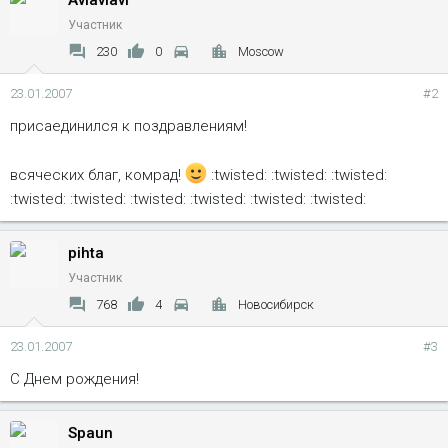
Aviaviavi
Участник
230
0
Moscow
23.01.2007
#2
присаединился к поздравлениям!
всяческих благ, комрад!
:twisted: :twisted: :twisted:
:twisted: :twisted: :twisted: :twisted: :twisted: :twisted:
pihta
Участник
768
4
Новосибирск
23.01.2007
#3
С Днем рождения!
Spaun