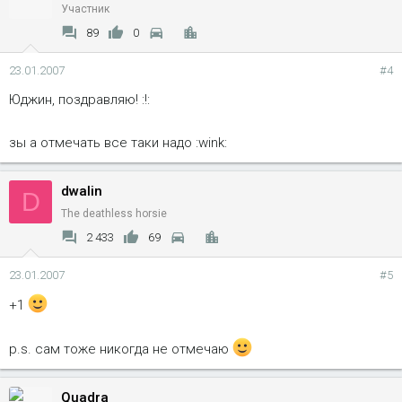
Участник
89
0
23.01.2007
#4
Юджин, поздравляю! :!:
зы а отмечать все таки надо :wink:
dwalin
D
The deathless horsie
2 433
69
23.01.2007
#5
+1
p.s. сам тоже никогда не отмечаю
Quadra