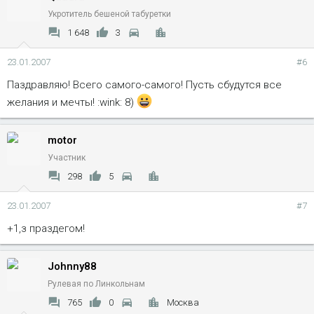
Укротитель бешеной табуретки
1 648
3
23.01.2007
#6
Паздравляю! Всего самого-самого! Пусть сбудутся все
желания и мечты! :wink: 8)
motor
Участник
298
5
23.01.2007
#7
+1,з праздегом!
Johnny88
Рулевая по Линкольнам
765
0
Москва