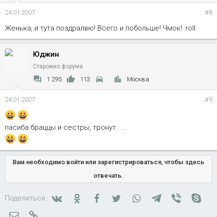
24.01.2007
#8
Женька, и тута поздралвю! Всего и побольше! Чмок! :roll:
Юджин
Старожил форума
1 295
113
Москва
24.01.2007
#9
пасиба браццы и сестры, тронут......
Вам необходимо войти или зарегистрироваться, чтобы здесь
отвечать.
Вконтакте
Одноклассники
Facebook
Twitter
WhatsApp
Telegram
Viber
Skyp
Поделиться:
Электронная почта
Ссылка