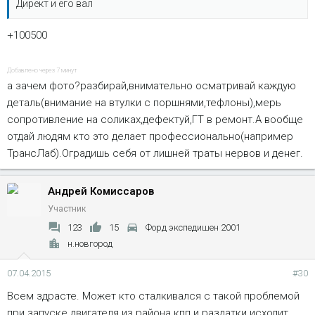
Директ и его вал
+100500
Добавлено через 7 минут
а зачем фото?разбирай,внимательно осматривай каждую
деталь(внимание на втулки с поршнями,тефлоны),мерь
сопротивление на соликах,дефектуй,ГТ в ремонт.А вообще
отдай людям кто это делает профессионально(например
ТрансЛаб).Оградишь себя от лишней траты нервов и денег.
Андрей Комиссаров
Участник
123
15
Форд экспедишен 2001
н.новгород
07.04.2015
#30
Всем здрасте. Может кто сталкивался с такой проблемой
при запуске двигателя из района кпп и раздатки исходит