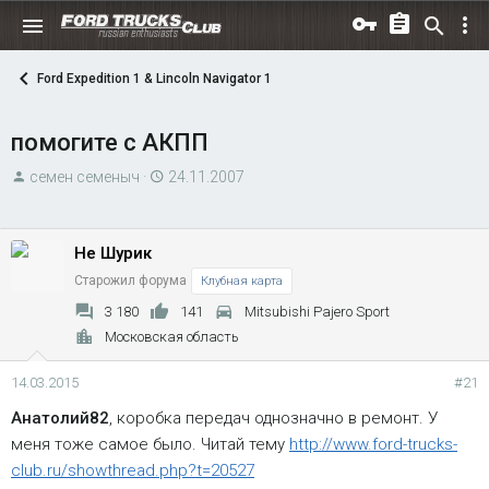
Ford Expedition 1 & Lincoln Navigator 1
помогите с АКПП
А
Д
семен семеныч
24.11.2007
в
а
т
т
о
а
Не Шурик
р
н
Старожил форума
Клубная карта
т
а
3 180
141
Mitsubishi Pajero Sport
е
ч
Московская область
м
а
ы
л
14.03.2015
#21
а
Анатолий82
, коробка передач однозначно в ремонт. У
меня тоже самое было. Читай тему
http://www.ford-trucks-
club.ru/showthread.php?t=20527