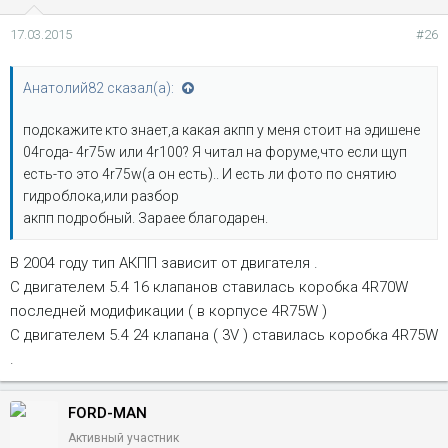
17.03.2015
#26
Анатолий82 сказал(а):
подскажите кто знает,а какая акпп у меня стоит на эдишене
04года- 4r75w или 4r100? Я читал на форуме,что если щуп
есть-то это 4r75w(а он есть).. И есть ли фото по снятию
гидроблока,или разбор
акпп подробный. Зараее благодарен.
В 2004 году тип АКПП зависит от двигателя .
С двигателем 5.4 16 клапанов ставилась коробка 4R70W
последней модификации ( в корпусе 4R75W )
С двигателем 5.4 24 клапана ( 3V ) ставилась коробка 4R75W
.
FORD-MAN
Активный участник