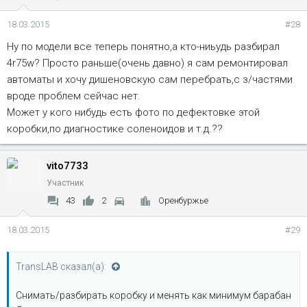
18.03.2015
#28
Ну по модели все теперь понятно,а кто-ниьудь разбирал
4r75w? Просто раньше(очень давно) я сам ремонтировал
автоматы и хочу дишеновскую сам перебрать,с з/частями
вроде проблем сейчас нет.
Может у кого нибудь есть фото по дефектовке этой
коробки,по диагностике соленоидов и т.д.??
vito7733
Участник
43
2
Оренбуржье
18.03.2015
#29
TransLAB сказал(а):
Снимать/разбирать коробку и менять как минимум барабан