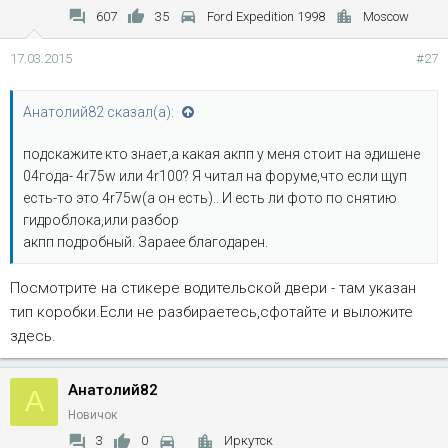
607
35
Ford Expedition 1998
Moscow
17.03.2015
#27
Анатолий82 сказал(а):
подскажите кто знает,а какая акпп у меня стоит на эдишене
04года- 4r75w или 4r100? Я читал на форуме,что если щуп
есть-то это 4r75w(а он есть).. И есть ли фото по снятию
гидроблока,или разбор
акпп подробный. Зараее благодарен.
Посмотрите на стикере водительской двери - там указан
тип коробки.Если не разбираетесь,сфотайте и выложите
здесь.
Анатолий82
А
Новичок
3
0
Иркутск