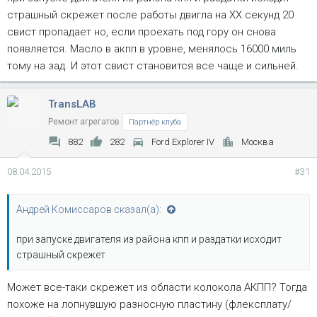
страшный скрежет после работы двигла на ХХ секунд 20
свист пропадает но, если проехать под гору он снова
появляется. Масло в акпп в уровне, менялось 16000 миль
тому на зад. И этот свист становится все чаще и сильней.
TransLAB
Ремонт агрегатов
Партнёр клуба
882
282
Ford Explorer IV
Москва
08.04.2015
#31
Андрей Комиссаров сказал(а):
при запуске двигателя из района кпп и раздатки исходит
страшный скрежет
Может все-таки скрежет из области колокола АКПП? Тогда
похоже на лопнувшую разносную пластину (флексплату/