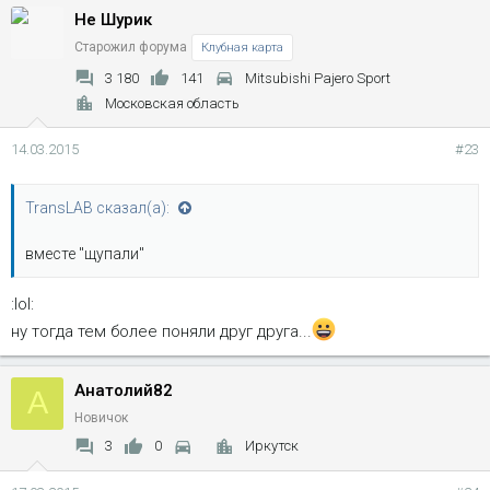
Не Шурик
Старожил форума
Клубная карта
3 180
141
Mitsubishi Pajero Sport
Московская область
14.03.2015
#23
TransLAB сказал(а):
вместе "щупали"
:lol:
ну тогда тем более поняли друг друга...
Анатолий82
А
Новичок
3
0
Иркутск