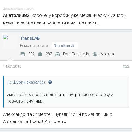
Добавлено через 1 минуту
Анатолий82
, короче: у коробки уже механический износ и
механические неисправности комп не видит...
TransLAB
Ремонт агрегатов
Партнёр клуба
882
282
Ford Explorer IV
Москва
14.03.2015
#22
Не Шурик сказал(а):
имел возможность пощупать внутри такую коробку и
познать причины...
Александр, так вместе "щупали" :lol: Я поменял ник с
Автолика на ТрансЛАБ просто