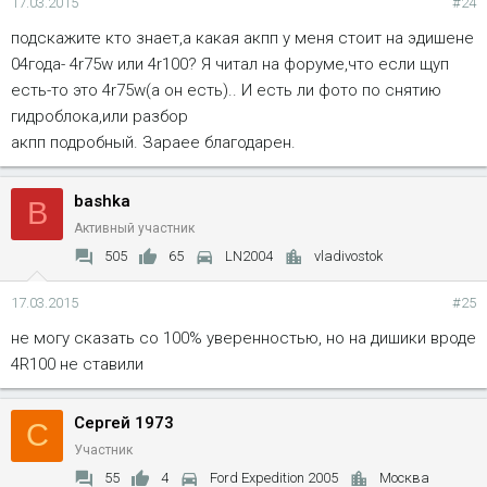
17.03.2015
#24
подскажите кто знает,а какая акпп у меня стоит на эдишене
04года- 4r75w или 4r100? Я читал на форуме,что если щуп
есть-то это 4r75w(а он есть).. И есть ли фото по снятию
гидроблока,или разбор
акпп подробный. Зараее благодарен.
bashka
B
Активный участник
505
65
LN2004
vladivostok
17.03.2015
#25
не могу сказать со 100% уверенностью, но на дишики вроде
4R100 не ставили
Сергей 1973
С
Участник
55
4
Ford Expedition 2005
Москва