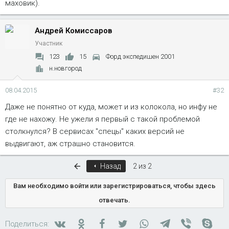
маховик).
Андрей Комиссаров
Участник
123
15
Форд экспедишен 2001
н.новгород
08.04.2015
#32
Даже не понятно от куда, может и из колокола, но инфу не
где не нахожу. Не ужели я первый с такой проблемой
столкнулся? В сервисах "спецы" каких версий не
выдвигают, аж страшно становится.
Первый
Назад
2 из 2
Вам необходимо войти или зарегистрироваться, чтобы здесь
отвечать.
Вконтакте
Одноклассники
Facebook
Twitter
WhatsApp
Telegram
Viber
Skyp
Поделиться: