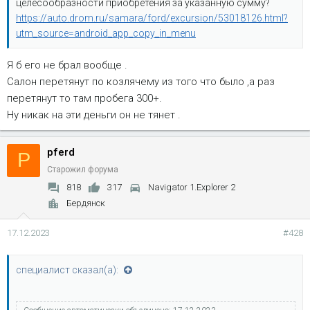
целесообразности приобретения за указанную сумму?
https://auto.drom.ru/samara/ford/excursion/53018126.html?
utm_source=android_app_copy_in_menu
Я б его не брал вообще .
Салон перетянут по козлячему из того что было ,а раз
перетянут то там пробега 300+.
Ну никак на эти деньги он не тянет .
pferd
P
Старожил форума
818
317
Navigator 1.Explorer 2
Бердянск
17.12.2023
#428
специалист сказал(а):