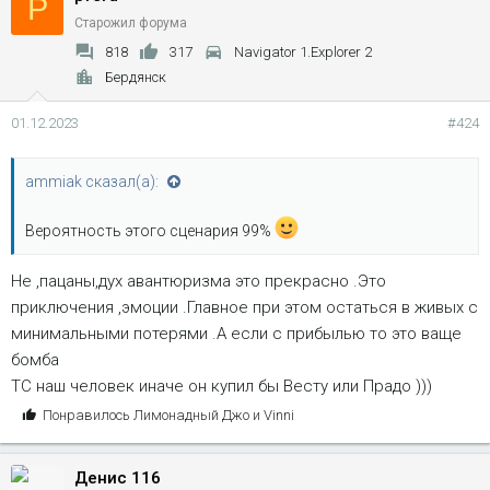
P
а
Старожил форума
т
818
317
Navigator 1.Explorer 2
и
Бердянск
и
:
01.12.2023
#424
ammiak сказал(а):
Вероятность этого сценария 99%
Не ,пацаны,дух авантюризма это прекрасно .Это
приключения ,эмоции .Главное при этом остаться в живых с
минимальными потерями .А если с прибылью то это ваще
бомба
ТС наш человек иначе он купил бы Весту или Прадо )))
С
Понравилось
Лимонадный Джо
и
Vinni
и
м
Денис 116
п