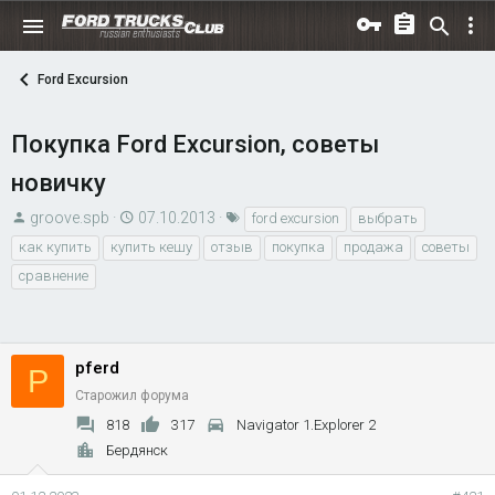
Ford Excursion
Покупка Ford Excursion, советы
новичку
А
Д
Т
groove.spb
07.10.2013
ford excursion
выбрать
в
а
е
как купить
купить кешу
отзыв
покупка
продажа
советы
т
т
г
сравнение
о
а
и
р
н
т
а
е
ч
pferd
P
м
а
Старожил форума
ы
л
818
317
Navigator 1.Explorer 2
а
Бердянск