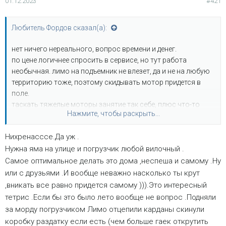
01.12.2023
#421
Любитель Фордов сказал(а):
нет ничего нереального, вопрос времени и денег.
по цене логичнее спросить в сервисе, но тут работа
необычная. лимо на подъемник не влезет, да и не на любую
территорию тоже, поэтому скидывать мотор придется в
поле.
таскать тяжелые моторы занятие так себе, плюс что-то
Нажмите, чтобы раскрыть...
сломается/оторвется.
я б предположил что 200-300 за этот тетрис
Нихренасссе.Да уж .
Нужна яма на улице и погрузчик любой вилочный .
Самое оптимальное делать это дома ,неспеша и самому .Ну
или с друзьями .И вообще неважно насколько ты крут
,вникать все равно придется самому ))).Это интересный
тетрис .Если бы это было лето вообще не вопрос .Подняли
за морду погрузчиком Лимо отцепили карданы скинули
коробку раздатку если есть (чем больше гаек открутить