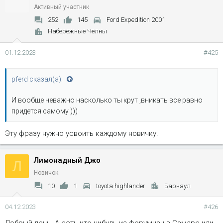
а
Активный участник
т
252
145
Ford Expedition 2001
и
Набережные Челны
и
:
01.12.2023
#425
pferd сказал(а):
И вообще неважно насколько ты крут ,вникать все равно
придется самому )))
Эту фразу нужно усвоить каждому новичку.
Лимонадный Джо
Л
Новичок
10
1
toyota highlander
Барнаул
04.12.2023
#426