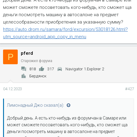
Добрый день. А есть кто-нибудь из форумчан в Самаре или
может сможете посоветовать кого-нибудь, кто сможет ща
деньги посмотреть машину в автосалоне на предмет
целесообразности приобретения за указанную сумму?
https://auto.drom.ru/samara/ford/excursion/53018126.html?
utm_source=android_app_copy_in_menu
pferd
P
Старожил форума
818
317
Navigator 1.Explorer 2
Бердянск
04.12.2023
#427
Лимонадный Джо сказал(а):
Добрый день. А есть кто-нибудь из форумчан в Самаре или
может сможете посоветовать кого-нибудь, кто сможет ща
деньги посмотреть машину в автосалоне на предмет