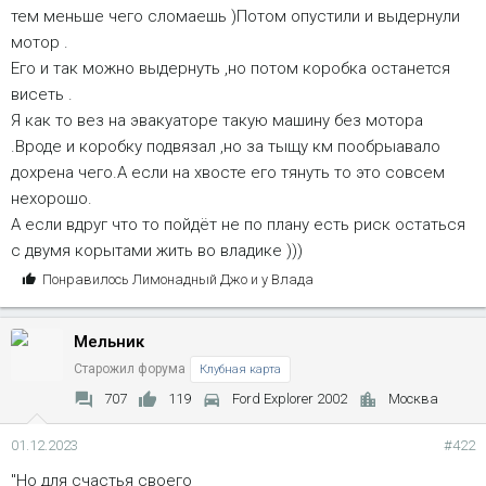
тем меньше чего сломаешь )Потом опустили и выдернули
мотор .
Его и так можно выдернуть ,но потом коробка останется
висеть .
Я как то вез на эвакуаторе такую машину без мотора
.Вроде и коробку подвязал ,но за тыщу км пообрыавало
дохрена чего.А если на хвосте его тянуть то это совсем
нехорошо.
А если вдруг что то пойдёт не по плану есть риск остаться
с двумя корытами жить во владике )))
С
Понравилось
Лимонадный Джо
и
у Влада
и
м
Мельник
п
а
Старожил форума
Клубная карта
т
707
119
Ford Explorer 2002
Москва
и
и
01.12.2023
#422
:
"Но для счастья своего