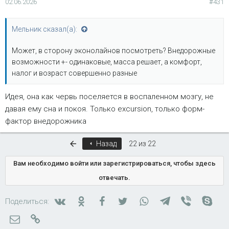
02.06.2026
#431
Мельник сказал(а):
Может, в сторону эконолайнов посмотреть? Внедорожные
возможности +- одинаковые, масса решает, а комфорт,
налог и возраст совершенно разные
Идея, она как червь поселяется в воспаленном мозгу, не
давая ему сна и покоя. Только excursion, только форм-
фактор внедорожника
Первый
Назад
22 из 22
Вам необходимо войти или зарегистрироваться, чтобы здесь
отвечать.
Вконтакте
Одноклассники
Facebook
Twitter
WhatsApp
Telegram
Viber
Skyp
Поделиться:
Электронная почта
Ссылка