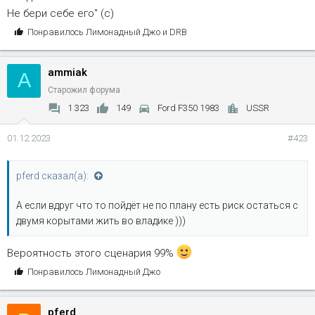
Не бери себе его" (с)
С
Понравилось
Лимонадный Джо
и
DRB
и
м
ammiak
п
A
а
Старожил форума
т
1 323
149
Ford F350 1983
USSR
и
и
01.12.2023
#423
:
pferd сказал(а):
А если вдруг что то пойдёт не по плану есть риск остаться с
двумя корытами жить во владике )))
Вероятность этого сценария 99%
С
Понравилось
Лимонадный Джо
и
м
pferd
п