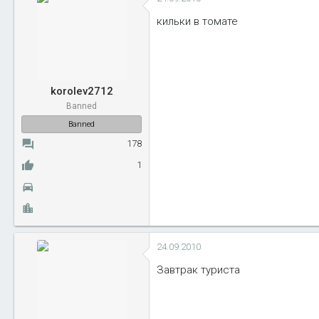
кильки в томате
korolev2712
Banned
Banned
178
1
24.09.2010
Завтрак туриста