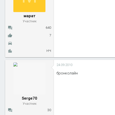
ы
л
а
марат
Участник
640
7
НЧ
24.09.2010
бронколайн
Serge70
Участник
30