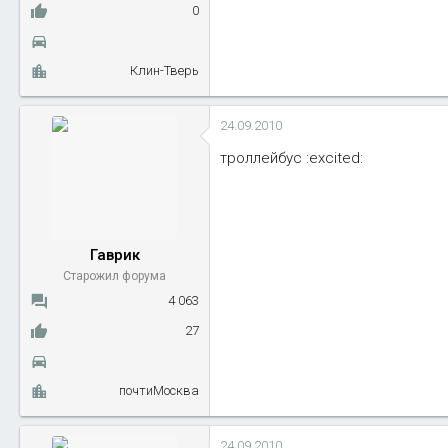
0
Клин-Тверь
24.09.2010
троллейбус :excited:
Гаврик
Старожил форума
4 063
27
почтиМосква
24.09.2010