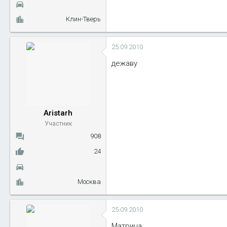
Клин-Тверь
25.09.2010
дежаву
Aristarh
Участник
908
24
Москва
25.09.2010
Матрица