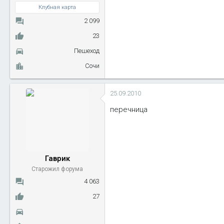
Клубная карта
2 099
23
Пешеход
Сочи
25.09.2010
перечница
Гаврик
Старожил форума
4 063
27