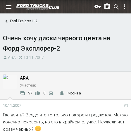
Ford Explorer 1-2
Очень хочу диски черного цвета на
Форд Эксплорер-2
А
Д
ARA
10.11.2007
в
а
т
т
о
а
ARA
р
н
Участник
т
а
97
0
Москва
е
ч
м
а
10.11.2007
#1
ы
л
Где взять? Везде что-то только под хром продаются. Можно
а
конечно покрасить, но это в крайнем случае. Неужели нет
сразу черных?