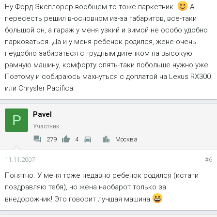
Ну Форд Эксплорер вообщем-то тоже паркетник.
А
пересесть решил в-основном из-за габаритов, все-таки
большой он, а гараж у меня узкий и зимой не особо удобно
парковаться. Да и у меня ребенок родился, жене очень
неудобно забираться с грудным дитенком на высокую
рамную машину, комфорту опять-таки побольше нужно уже.
Поэтому и собираюсь махнуться с доплатой на Lexus RX300
или Chrysler Pacifica.
Pavel
P
Участник
279
4
Москва
11.11.2007
#6
Понятно. У меня тоже недавно ребенок родился (кстати
поздравляю тебя), но жена наобарот только за
внедорожник! Это говорит лучшая машина