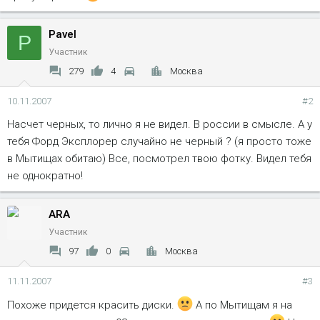
Pavel
P
Участник
279
4
Москва
10.11.2007
#2
Насчет черных, то лично я не видел. В россии в смысле. А у
тебя Форд Эксплорер случайно не черный ? (я просто тоже
в Мытищах обитаю) Все, посмотрел твою фотку. Видел тебя
не однократно!
ARA
Участник
97
0
Москва
11.11.2007
#3
Похоже придется красить диски.
А по Мытищам я на