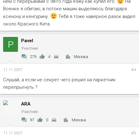
нем с перерывами с 98-го года езжу как купил его.
На
Военке я обитаю, в потоке машин выделяюсь благодаря
ксенону и кенгурину.
Тебя я тоже наверное разок видел
около Красного Кита.
Pavel
P
Участник
279
4
Москва
11.11.2007
#4
Слушай, а если не секрет чего решил на паркетник
перепрыгнуть ?
ARA
Участник
97
0
Москва
11.11.2007
#5