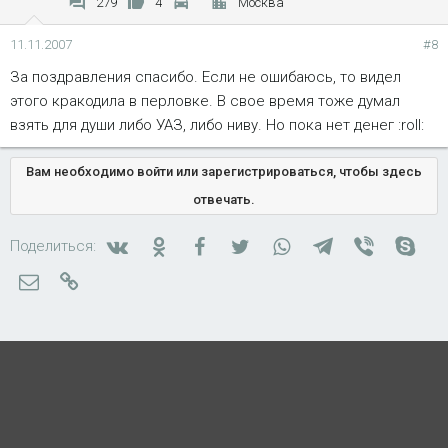
279
4
Москва
11.11.2007
#8
За поздравления спасибо. Если не ошибаюсь, то видел
этого кракодила в перловке. В свое время тоже думал
взять для души либо УАЗ, либо ниву. Но пока нет денег :roll:
Вам необходимо войти или зарегистрироваться, чтобы здесь
отвечать.
Вконтакте
Одноклассники
Facebook
Twitter
WhatsApp
Telegram
Viber
Skyp
Поделиться:
Электронная почта
Ссылка