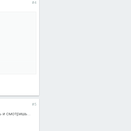
#4
#5
ь и смотришь...