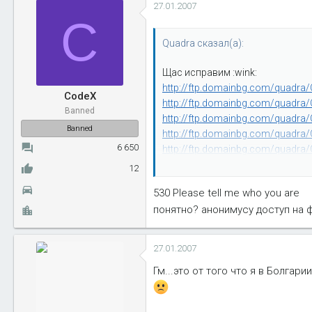
27.01.2007
C
Quadra сказал(а):
Щас исправим :wink:
http://ftp.domainbg.com/quadra/
CodeX
http://ftp.domainbg.com/quadra/C
Banned
http://ftp.domainbg.com/quadra/C
Banned
http://ftp.domainbg.com/quadra/C
6 650
http://ftp.domainbg.com/quadra/C
http://ftp.domainbg.com/quadra/C
12
http://ftp.domainbg.com/quadra/C
530 Please tell me who you are
http://ftp.domainbg.com/quadra/C
понятно? анонимусу доступ на ф
http://ftp.domainbg.com/quadra/C
http://ftp.domainbg.com/quadra/C
А теперь? 8)
27.01.2007
Гм...это от того что я в Болгар