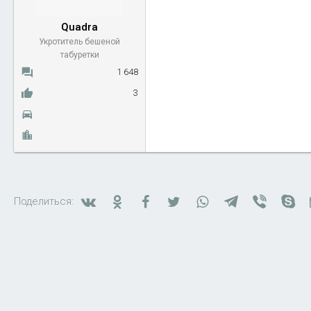
Quadra
Укротитель бешеной
табуретки
1 648
3
Вконтакте
Одноклассники
Facebook
Twitter
WhatsApp
Telegram
Viber
Sk
Поделиться: