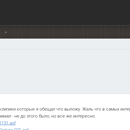
Ы
липики которые я обещал что выложу. Жаль что в самых инт
имал - не до этого было, но все же интересно.
1131.asf