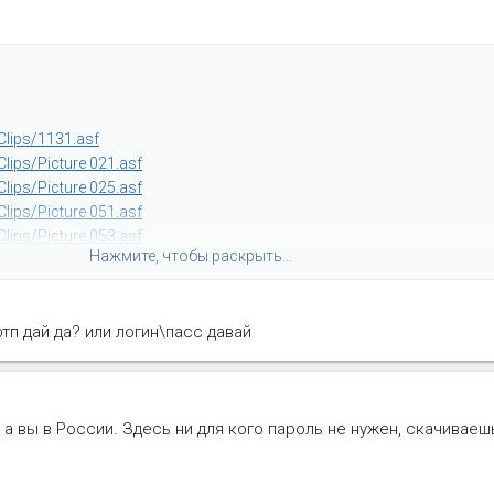
Clips/1131.asf
lips/Picture 021.asf
lips/Picture 025.asf
lips/Picture 051.asf
lips/Picture 053.asf
Нажмите, чтобы раскрыть...
lips/Picture 055.asf
lips/Picture 122.asf
lips/Picture 131.asf
тп дай да? или логин\пасс давай
lips/Picture 132.asf
lips/Picture 141.asf
ии а вы в России. Здесь ни для кого пароль не нужен, скачиваеш