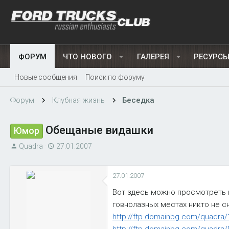
ФОРУМ
ЧТО НОВОГО
ГАЛЕРЕЯ
РЕСУРС
Новые сообщения
Поиск по форуму
Форум
Клубная жизнь
Беседка
Обещаные видашки
Юмор
А
Д
Quadra
27.01.2007
в
а
т
т
27.01.2007
о
а
р
н
Вот здесь можно просмотреть к
т
а
говнолазных местах никто не сн
е
ч
http://ftp.domainbg.com/quadra/
м
а