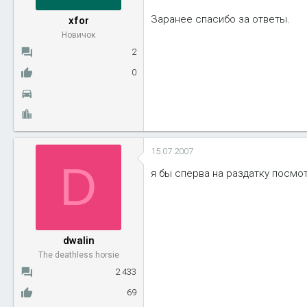
ы
л
Заранее спасибо за ответы.
xfor
а
Новичок
2
0
15.07.2007
D
я бы сперва на раздатку посмо
dwalin
The deathless horsie
2 433
69