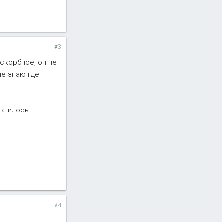
#3
искорбное, он не
 не знаю где
актилось.
#4