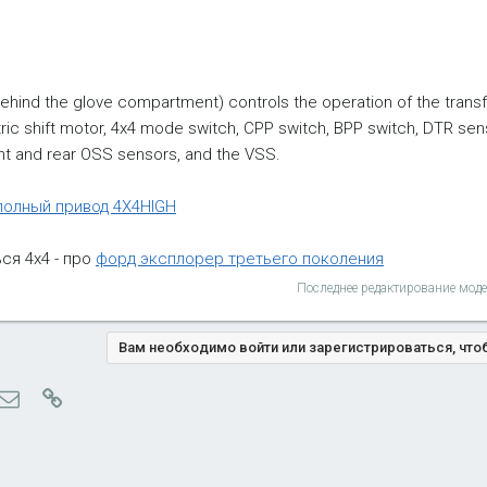
ehind the glove compartment) controls the operation of the transf
ric shift motor, 4x4 mode switch, CPP switch, BPP switch, DTR sens
ont and rear OSS sensors, and the VSS.
полный привод 4X4HIGH
ся 4х4 - про
форд эксплорер третьего поколения
Последнее редактирование мод
Вам необходимо войти или зарегистрироваться, что
ype
Электронная почта
Ссылка