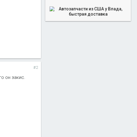
#2
о он закис.