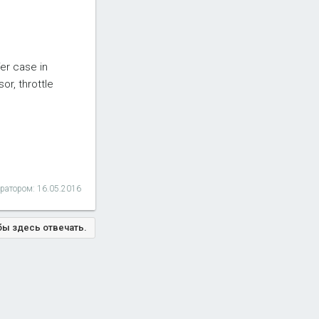
er case in
or, throttle
ератором:
16.05.2016
бы здесь отвечать.