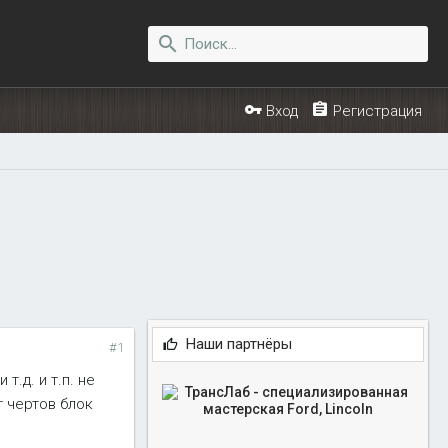
Вход
Регистрация
Наши партнёры
#1
.д. и т.п. не
т чертов блок