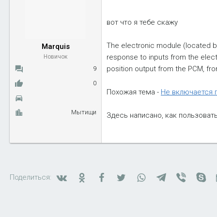
вот что я тебе скажу
The electronic module (located b
Marquis
response to inputs from the elect
Новичок
position output from the PCM, fr
9
0
Похожая тема -
Не включается 
Мытищи
Здесь написано, как пользовать
Вконтакте
Одноклассники
Facebook
Twitter
WhatsApp
Telegram
Viber
Sk
Поделиться: