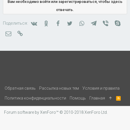
Вам необходимо войти или зарегистрироваться, чтобы здесь
отвечать.
Вконтакте
Одноклассники
Facebook
Twitter
WhatsApp
Telegram
Viber
Skyp
Поделиться:
Электронная почта
Ссылка
Обратная связь
Рассылка новых тем
Условия и правила
Политика конфиденциальности
Помощь
Главная
R
S
S
Forum software by XenForo™
© 2010-2018 XenForo Ltd.