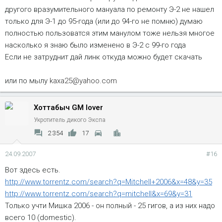
другого вразумительного мануала по ремонту Э-2 не нашел
только для Э-1 до 95-года (или до 94-го не помню) думаю
полностью пользоватся этим манулом тоже нельзя многое
насколько я знаю было изменено в Э-2 с 99-го года
Если не затруднит дай линк откуда можно будет скачать
или по мылу
kaxa25@yahoo.com
Хоттабыч GM lover
Укротитель дикого Экспа
2 354
17
24.09.2007
#16
Вот здесь есть.
http://www.torrentz.com/search?q=Mitchell+2006&x=48&y=35
http://www.torrentz.com/search?q=mitchell&x=69&y=31
Только учти Мишка 2006 - он полный - 25 гигов, а из них надо
всего 10 (domestic).