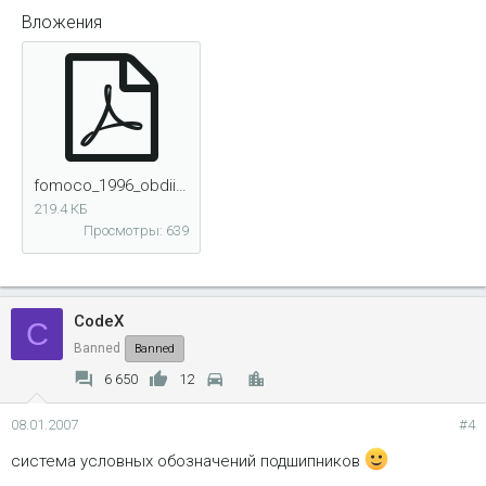
Вложения
fomoco_1996_obdii_934.pdf
219.4 КБ
Просмотры: 639
CodeX
C
Banned
Banned
6 650
12
08.01.2007
#4
система условных обозначений подшипников