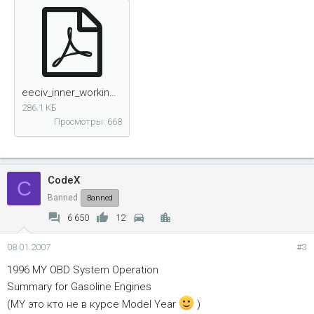
eeciv_inner_workings_182.pdf
286.1 КБ
Просмотры: 668
CodeX
C
Banned
Banned
6 650
12
08.01.2007
#3
1996 MY OBD System Operation
Summary for Gasoline Engines
(MY это кто не в курсе Model Year
)