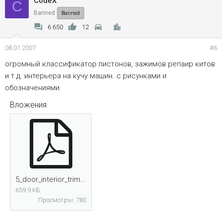
CodeX
C
Banned
Banned
6 650
12
08.01.2007
#6
огромный классификатор пистонов, зажимов репаир китов
и т.д. интерьера на кучу машин. с рисунками и
обозначениями.
Вложения
5_door_interior_trim2005_189.pdf
659.9 КБ
Просмотры: 780