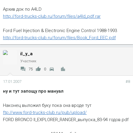
Архив док по A4LD
http://ford-trucks-club.ru/forum/files/a4ld_pdf.rar
Ford Fuel Injection & Electronic Engine Control 1988-1993
http://ford-trucks-club.ru/forum/files/Book_Ford_EEC.pdf
il_y_a
Участник
75
0
17.01.2007
#8
ну и тут запощу про мануал
Наконец выложил буку пока она вроде тут
ftp://www.ford-trucks-club.ru/pub/upload/
FORD BRONCO II_EXPLORER_RANGER_выпуска_83-94 годов.pdf