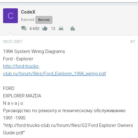
CodeX
C
Banned
Banned
6 650
12
09.01.2007
#7
1994 System Wiring Diagrams
Ford - Explorer
http://ford-trucks-
club.ru/forum/files/Ford_Explorer_1994_wiring.pdf
FORD
EXPLORER MAZDA
N a v a j o
Руководство по ремонту и техническому обслуживанию
1991 -1995
"http://ford-trucks-club.ru/forum/files/G2 Ford Explorer Owners
Guide.pdf"