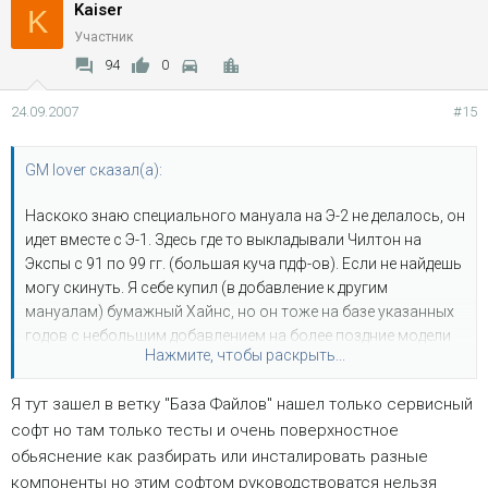
Kaiser
K
Участник
94
0
24.09.2007
#15
GM lover сказал(а):
Наскоко знаю специального мануала на Э-2 не делалось, он
идет вместе с Э-1. Здесь где то выкладывали Чилтон на
Экспы с 91 по 99 гг. (большая куча пдф-ов). Если не найдешь
могу скинуть. Я себе купил (в добавление к другим
мануалам) бумажный Хайнс, но он тоже на базе указанных
годов с небольшим добавлением на более поздние модели
Нажмите, чтобы раскрыть...
до 2001 г. А так - алдата и митчелл, весьма полезно, аж до
2004-5 годов, и в свободном доступе через торренты,
Я тут зашел в ветку "База Файлов" нашел только сервисный
правда объемы внушительные до 10 гигов на доместик.
софт но там только тесты и очень поверхностное
обьяснение как разбирать или инсталировать разные
компоненты но этим софтом руководствоватся нельзя