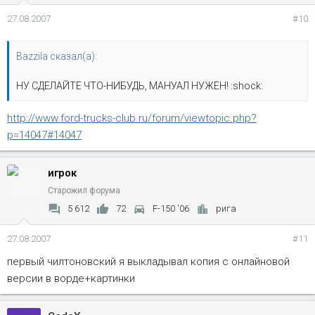
27.08.2007
#10
Bazzila сказал(а):
НУ СДЕЛАЙТЕ ЧТО-НИБУДЬ, МАНУАЛ НУЖЕН! :shock:
http://www.ford-trucks-club.ru/forum/viewtopic.php?
p=14047#14047
игрок
Старожил форума
5 612
72
F-150 '06
рига
27.08.2007
#11
первый чилтоновский я выкладывал копия с онлайновой
версии в ворде+картинки