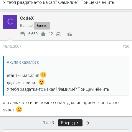
У тебя раздатка-то какая? Фамилиё? Поищем чё-нить
CodeX
C
Banned
Banned
6 650
12
18.12.2007
#20
Акула сказал(а):
егант - ниасилил
дядько - асилил
У тебя раздатка-то какая? Фамилиё? Поищем чё-нить
а я даж чото и не помню счаз. двалин придет - он точно
знает
Последняя
1 из 3
Вперед