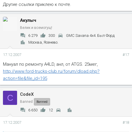
Другие ссылки приклею к почте.
Акулыч
Велик и всемогущ!
6 279
300
GMC Savana 4x4. Был Форд
Москва, Ясенево.
17.12.2007
#17
Мануал по ремонту A4LD, анл, от ATGS. 25мег,
http://www.ford-trucks-club.ru/forum/dload.php?
action=file&file_id=195
CodeX
C
Banned
Banned
6 650
12
17.12.2007
#18