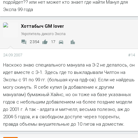
подойдет?? или нет может кто знает где найти Манул для
Экспа 99 года
Хоттабыч GM lover
Укротитель дикого Экспа
2 354
17
24.09.2007
#14
Наскоко знаю специального мануала на Э-2 не делалось, он
идет вместе с Э-1. Здесь где то выкладывали Чилтон на
Экспы с 91 по 99 гг. (большая куча пдф-ов). Если не найдешь
могу скинуть. Я себе купил (в добавление к другим
мануалам) бумажный Хайнс, но он тоже на базе указанных
годов с небольшим добавлением на более поздние модели
до 2001 г. А так - алдата и митчелл, весьма полезно, аж до
2004-5 годов, и в свободном доступе через торренты,
правда объемы внушительные до 10 гигов на доместик.