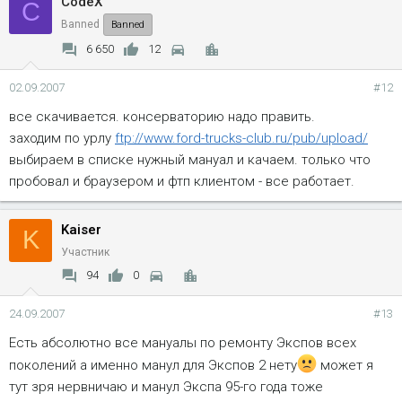
CodeX
C
Banned
Banned
6 650
12
02.09.2007
#12
все скачивается. консерваторию надо править.
заходим по урлу
ftp://www.ford-trucks-club.ru/pub/upload/
выбираем в списке нужный мануал и качаем. только что
пробовал и браузером и фтп клиентом - все работает.
Kaiser
K
Участник
94
0
24.09.2007
#13
Есть абсолютно все мануалы по ремонту Экспов всех
поколений а именно манул для Экспов 2 нету
может я
тут зря нервничаю и манул Экспа 95-го года тоже