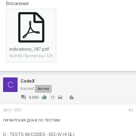
Вложения
indications_187.pdf
60.8 КБ
Просмотры: 525
CodeX
C
Banned
Banned
6 650
12
08.01.2007
#5
гигантская дока по тестам
G - TESTS W/CODES - EEC-IV (4.0L)