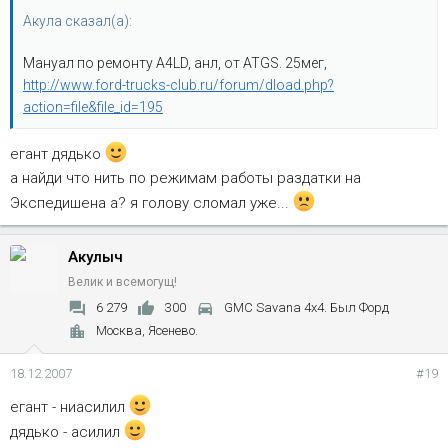
Акула сказал(а):
Мануал по ремонту A4LD, анл, от ATGS. 25мег,
http://www.ford-trucks-club.ru/forum/dload.php?
action=file&file_id=195
егант дядько
а найди что нить по режимам работы раздатки на
Экспедишена а? я голову сломал уже...
Акулыч
Велик и всемогущ!
6 279
300
GMC Savana 4x4. Был Форд
Москва, Ясенево.
18.12.2007
#19
егант - ниасилил
дядько - асилил