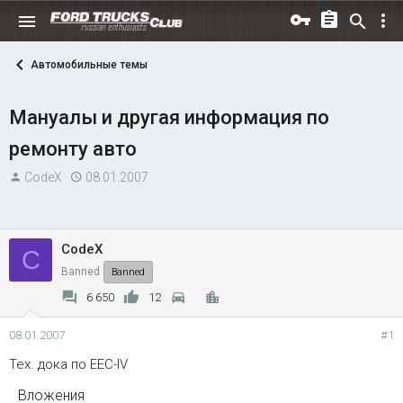
Автомобильные темы
Мануалы и другая информация по
ремонту авто
А
Д
CodeX
08.01.2007
в
а
т
т
о
а
CodeX
C
р
н
Banned
Banned
т
а
е
ч
6 650
12
м
а
ы
л
08.01.2007
#1
а
Тех. дока по EEC-IV
Вложения