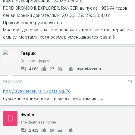
книга сканированнная 134 Мегабайта,
FORD BRONCO II, EXPLORER, RANGER, выпуска 1983-94 годов.
бензиновыми двигателями: 2,0; 2,3; 2,8; 2,9; 3,0; 4,0 л.
Практическое руководство.
Мне иногда помогала, распознавать текст не стал, теряется
смысл местами, хотя размер уменьшвается раз в 5!
Гаврик
Старожил форума
4 063
27
почтиМосква
28.02.2007
#9
http://avtoliteratura.ru/catalog/76
бумажные книженции... и много чего там ишшо...
dwalin
D
The deathless horsie
2 433
69