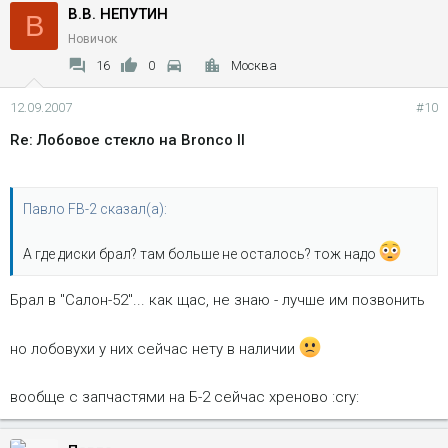
Вот и получается, что придется платить за доставку тары :?
В.В. НЕПУТИН
В
Новичок
Потому и ищу "не на заказ", а "из старых запасов" - ведь если
16
0
Москва
в таком контейнере штук 5 или 10 привезли, то стоимость
доставки тары должна быть ниже в 5-10 раз
12.09.2007
#10
соответственно :wink:
Я так диски тормозные купил пару месяцев назад: на заказ
Re: Лобовое стекло на Bronco II
просили 3.500 (тоже не пушинки, млин), а я купил за 1.500
(так как нашлись на складе остатки оптовой партии)
Павло FB-2 сказал(а):
А где диски брал? там больше не осталось? тож надо
Брал в "Салон-52"... как щас, не знаю - лучше им позвонить
но лобовухи у них сейчас нету в наличии
вообще с запчастями на Б-2 сейчас хреново :cry: