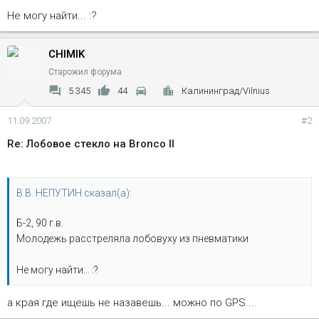
Не могу найти... :?
CHIMIK
Старожил форума
5 345
44
Калининград/Vilnius
11.09.2007
#2
Re: Лобовое стекло на Bronco II
В.В. НЕПУТИН сказал(а):
Б-2, 90 г.в.
Молодежь расстреляла лобовуху из пневматики
Не могу найти... :?
а края где ищешь не назавешь... можно по GPS....