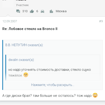
Участник
310
6
Москва
12.09.2007
#9
Re: Лобовое стекло на Bronco II
В.В. НЕПУТИН сказал(а):
dwalin сказал(а):
но надо уточнять стоимость доставки, стекло сцуко
тяжёлое.
Нажмите, чтобы раскрыть...
Да, я знаю - узнавал в Салон-52, говорят: "Стекло стоит 4-5
тыров, а доставка еще 8-9"... и дело тут даже не в массе
А где диски брал? там больше не осталось? тож надо
самого стекла, а в том, что его везут в деревянном
Нажмите, чтобы раскрыть...
контейнере который весит в 3 раза больше самого стекла.