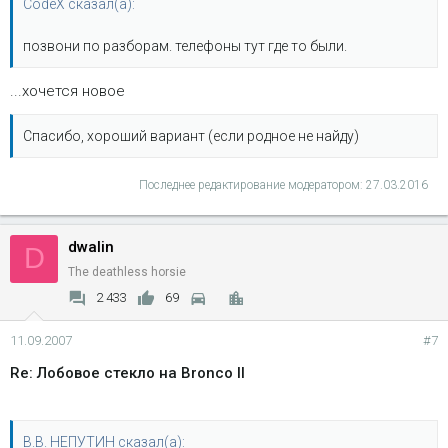
CodeX сказал(а):
позвони по разборам. телефоны тут где то были.
...хочется новое
Спасибо, хороший вариант (если родное не найду)
Последнее редактирование модератором:
27.03.2016
dwalin
D
The deathless horsie
2 433
69
11.09.2007
#7
Re: Лобовое стекло на Bronco II
В.В. НЕПУТИН сказал(а):