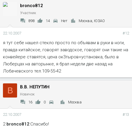
bronco812
вообще с запчастями на Б-2 сейчас хреново :cry:
Участник
898
14
Нет
Москва, ЮЗАО
22.10.2007
#12
я тут себе нашел стекло просто по объявам в руки в ноги,
правда китайское, говорят заводское, говорят они такие на
конвейере ставятся, цена ок3тыров+установка, было в
Люберцах на авторынке, я брал недели две назад на
Лобачевского тел.109-55-42
В.В. НЕПУТИН
В
Новичок
16
0
Москва
22.10.2007
#13
2
bronco812
:Спасибо!