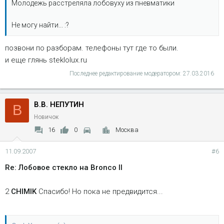
Молодежь расстреляла лобовуху из пневматики
Не могу найти... :?
позвони по разборам. телефоны тут где то были.
и еще глянь steklolux.ru
Последнее редактирование модератором:
27.03.2016
В.В. НЕПУТИН
В
Новичок
16
0
Москва
11.09.2007
#6
Re: Лобовое стекло на Bronco II
2
CHIMIK
Спасибо! Но пока не предвидится...