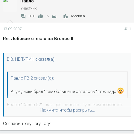
Павло
Участник
310
6
Москва
13.09.2007
#11
Re: Лобовое стекло на Bronco II
В.В. НЕПУТИН сказал(а):
Павло FB-2 сказал(а):
А где диски брал? там больше не осталось? тож надо
Брал в "Салон-52"... как щас, не знаю - лучше им позвонить
Нажмите, чтобы раскрыть...
но лобовухи у них сейчас нету в наличии
Согласен :cry: :cry: :cry:
Нажмите, чтобы раскрыть...
Попробуй "Стеклолюкс" отзывы - ГУТ!