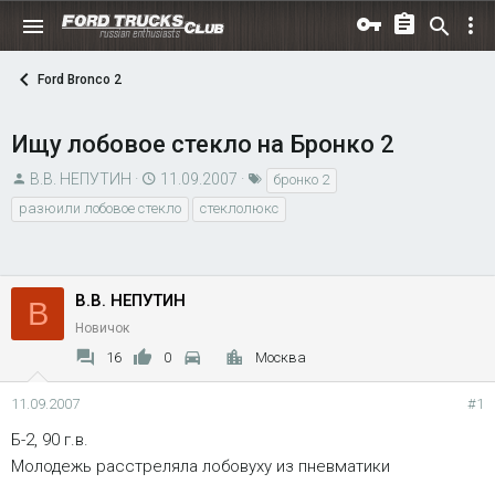
Ford Bronco 2
Ищу лобовое стекло на Бронко 2
А
Д
Т
В.В. НЕПУТИН
11.09.2007
бронко 2
в
а
е
разюили лобовое стекло
стеклолюкс
т
т
г
о
а
и
р
н
т
В.В. НЕПУТИН
а
В
е
ч
Новичок
м
а
16
0
Москва
ы
л
а
11.09.2007
#1
Б-2, 90 г.в.
Молодежь расстреляла лобовуху из пневматики