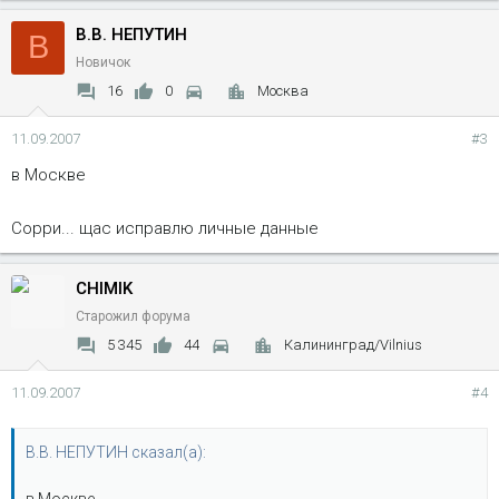
В.В. НЕПУТИН
В
Новичок
16
0
Москва
11.09.2007
#3
в Москве
Сорри... щас исправлю личные данные
CHIMIK
Старожил форума
5 345
44
Калининград/Vilnius
11.09.2007
#4
В.В. НЕПУТИН сказал(а):
в Москве