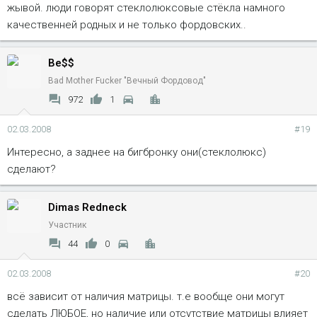
жывой. люди говорят стеклолюксовые стёкла намного
качественней родных и не только фордовских..
Be$$
Bad Mother Fucker "Вечный Фордовод"
972
1
02.03.2008
#19
Интересно, а заднее на бигбронку они(стеклолюкс)
сделают?
Dimas Redneck
Участник
44
0
02.03.2008
#20
всё зависит от наличия матрицы. т.е вообще они могут
сделать ЛЮБОЕ, но наличие или отсутствие матрицы влияет