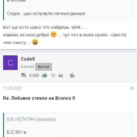
Сорри... щас исправлю личные данные
вот ща есть шанс что найдешь :wink: ....
извини, не мои дебри
... чут что в моих краях - свисти,
чем смогу....
CodeX
C
Banned
Banned
6 650
12
11.09.2007
#5
Re: Лобовое стекло на Bronco II
В.В. НЕПУТИН сказал(а):
Б-2, 90 г.в.