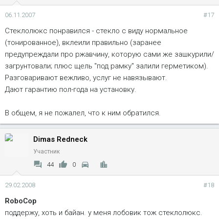
06.11.2007
#17
Стеклолюкс понравился - стекло с виду нормальное
(тонированное), вклеили правильно (заранее
предупреждали про ржавчину, которую сами же зашкурили/
загрунтовали; плюс щель "под рамку" залили герметиком).
Разговаривают вежливо, услуг не навязывают.
Дают гарантию пол-года на установку.
В общем, я не пожалел, что к ним обратился.
Dimas Redneck
Участник
44
0
29.02.2008
#18
RoboCop
поддержу, хоть и байан. у меня лобовик тож стеклолюкс.