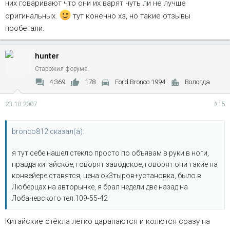
них говаривают что они их варят чуть ли не лучше
оригинальных.
тут конечно хз, но такие отзывы
пробегали.
hunter
Старожил форума
4 369
178
Ford Bronco 1994
Вологда
23.10.2007
#15
bronco812 сказал(а):
я тут себе нашел стекло просто по объявам в руки в ноги,
правда китайское, говорят заводское, говорят они такие на
конвейере ставятся, цена ок3тыров+установка, было в
Люберцах на авторынке, я брал недели две назад на
Лобачевского тел.109-55-42
Китайские стёкла легко царапаются и колются сразу на