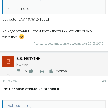
...хочется новое
usa-auto.ru/p1197612F1990.html
но надо уточнять стоимость доставки, стекло сцуко
тяжёлое.
Последнее редактирование модератором:
27.03.2016
В.В. НЕПУТИН
В
Новичок
16
0
Москва
11.09.2007
#8
Re: Лобовое стекло на Bronco II
dwalin сказал(а):