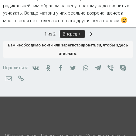
радикальнейшим образом на цену. поэтому надо звонить и
узнавать. Вапще матриц у них реально дохрена. шансов
много. если нет - сделают. но это другая цена совсем
Последняя
1 из 2
Вперед
Вам необходимо войти или зарегистрироваться, чтобы здесь
отвечать.
Вконтакте
Одноклассники
Facebook
Twitter
WhatsApp
Telegram
Viber
Skyp
Поделиться:
Электронная почта
Ссылка
Обратная связь
Рассылка новых тем
Условия и правила