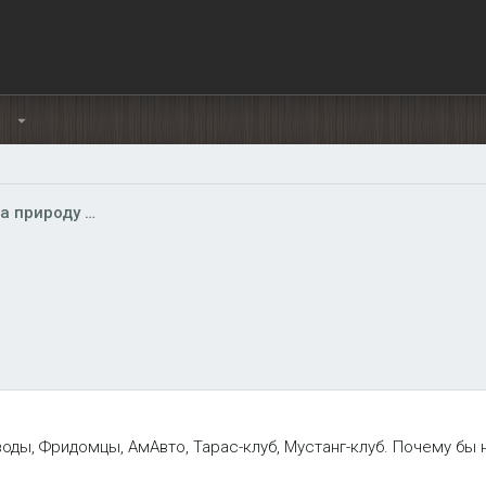
Ы
Клубные встречи, выезды на природу и отчёты
оды, Фридомцы, АмАвто, Тарас-клуб, Мустанг-клуб. Почему бы 