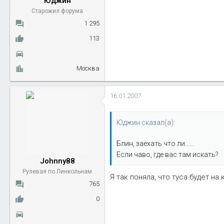
Юджин
Старожил форума
1 295
113
Москва
16.01.2007
Юджин сказал(а):
Блин, заехать что ли......
Если чаво, где вас там искать?
Johnny88
Рулевая по Линкольнам
Я так поняла, что туса будет на
765
0