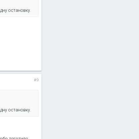
одну остановку.
#9
одну остановку.
обо тяготило,