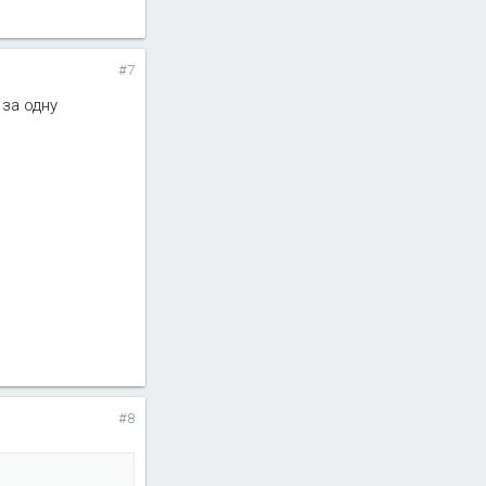
#7
 за одну
#8