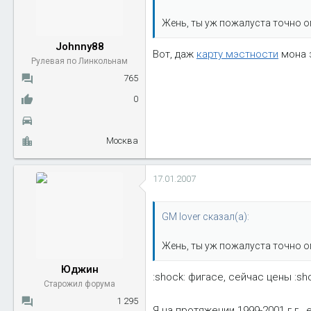
Жень, ты уж пожалуста точно оп
Johnny88
Вот, даж
карту мэстности
мона з
Рулевая по Линкольнам
765
0
Москва
17.01.2007
GM lover сказал(а):
Жень, ты уж пожалуста точно оп
Юджин
:shock: фигасе, сейчас цены :sh
Старожил форума
1 295
Я на протяжении 1999-2001 г.г.,