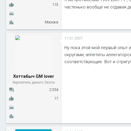
113
частенько вообще не отдавая д
Москва
17.01.2007
Ну пока этой мой первый опыт и
округами, аппетиты аллегаторск
соответствующие. Вот и стригут.
Хоттабыч GM lover
Укротитель дикого Экспа
2 354
17