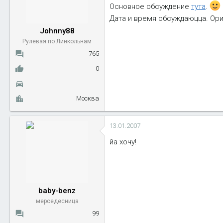
Основное обсуждение
тута
.
ы
л
а
Дата и время обсуждаюцца. Ори
Johnny88
Рулевая по Линкольнам
765
0
Москва
13.01.2007
йа хочу!
baby-benz
мерседесница
99