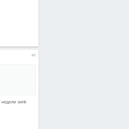
#6
недели :wink: