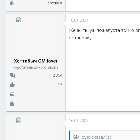
Москва
16.01.2007
Жень, ты уж пожалуста точно оп
остановку.
Хоттабыч GM lover
Укротитель дикого Экспа
2 354
17
16.01.2007
GM lover сказал(а):