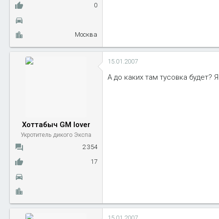
0
Москва
15.01.2007
А до каких там тусовка будет? Я
Хоттабыч GM lover
Укротитель дикого Экспа
2 354
17
15.01.2007