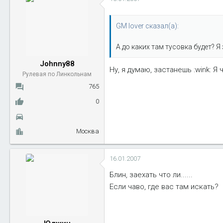
GM lover сказал(а):
А до каких там тусовка будет? Я
Johnny88
Ну, я думаю, застанешь :wink: 
Рулевая по Линкольнам
765
0
Москва
16.01.2007
Блин, заехать что ли......
Если чаво, где вас там искать?