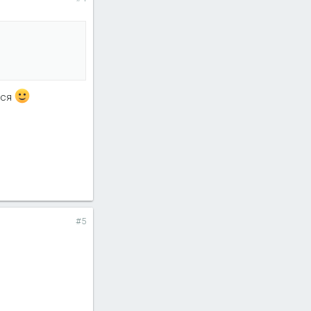
лся
#5