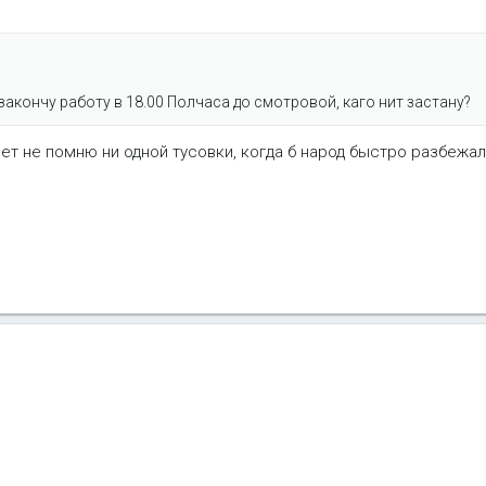
 закончу работу в 18.00 Полчаса до смотровой, каго нит застану?
Я чет не помню ни одной тусовки, когда б народ быстро разбежа