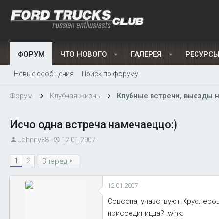
ФОРУМ
ЧТО НОВОГО
ГАЛЕРЕЯ
РЕСУРС
Новые сообщения
Поиск по форуму
Форум
Клубная жизнь
Исчо одна встреча намечаеццо:)
А
Д
Johnny88
12.01.2007
в
а
1
2
т
Вперед
т
о
а
р
н
12.01.2007
т
а
Совссна, учавствуют Круслеров
е
ч
присоединицца? :wink:
м
а