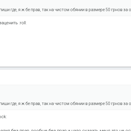
иши где, я ж бе прав, так на чистом обянии в размере 50 грнов за 
аценить :roll:
иши где, я ж бе прав, так на чистом обянии в размере 50 грнов за 
ock:
 ездил без прав, вообще без прав и надо сказать меня это не ос