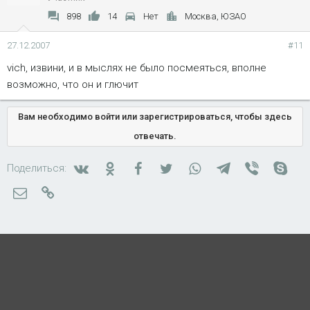
898
14
Нет
Москва, ЮЗАО
27.12.2007
#11
vich, извини, и в мыслях не было посмеяться, вполне
возможно, что он и глючит
Вам необходимо войти или зарегистрироваться, чтобы здесь
отвечать.
Вконтакте
Одноклассники
Facebook
Twitter
WhatsApp
Telegram
Viber
Skyp
Поделиться:
Электронная почта
Ссылка