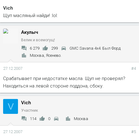
Vich
Щуп масляный найди! :lol:
Акулыч
Велик и всемогущ!
6 279
299
GMC Savana 4x4. Был Форд
Москва, Ясенево.
27.12.2007
#4
Срабатывает при недостатке масла. Щуп не проверял?
Находиться на левой стороне поддона, сбоку.
Vich
V
Участник
114
0
Москва
27.12.2007
#5