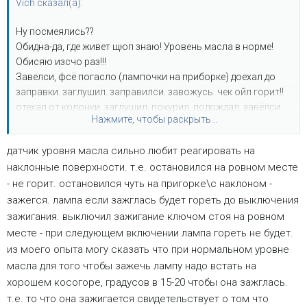
Vich сказал(а):
Ну посмеялись??
Обидна-да, где живет щюп знаю! Уровень масла в норме!
Обисяю изсчо раз!!!
Завелси, фсё погасло (лампочки на приборке) доехал до
заправки. заглушил. заправилси. завожусь. чек ойл горит!!
отехал от колонки. заглушил. покурил. подождал. завёлси.
Нажмите, чтобы раскрыть...
чек ойл негорит!!
датчик уровня масла сильно любит реагировать на
Может всё-ж датчик подглючивает! пробовал и масла
наклонные поверхности. т.е. остановился на ровном месте
доливать, не помогает. Ну подскажите где ентот датчик
находится!!!!!
- не горит. остановился чуть на пригорке\с наклоном -
зажегся. лампа если зажглась будет гореть до выключения
зажигания. выключил зажигание ключом стоя на ровном
месте - при следующем включении лампа гореть не будет.
из моего опыта могу сказать что при нормальном уровне
масла для того чтобы зажечь лампу надо встать на
хорошем косогоре, градусов в 15-20 чтобы она зажглась.
т.е. то что она зажигается свидетельствует о том что