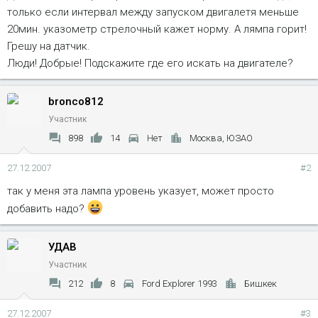
только если интервал между запуском двигалетя меньше
20мин. указометр стрелочный кажет норму. А лямпа горит!
Грешу на датчик.
Люди! Добрые! Подскажите где его искать на двигателе?
bronco812
Участник
898
14
Нет
Москва, ЮЗАО
27.12.2007
#2
так у меня эта лампа уровень указует, может просто
добавить надо?
УДАВ
Участник
212
8
Ford Explorer 1993
Бишкек
27.12.2007
#3