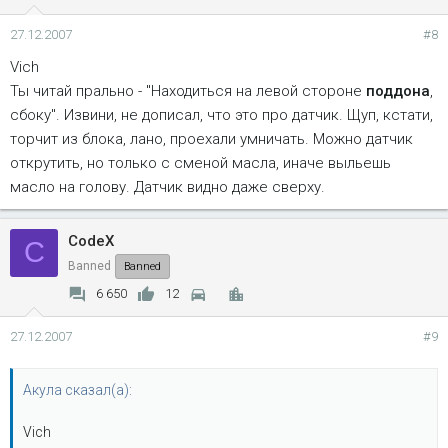
27.12.2007
#8
Vich
Ты читай прально - "Находиться на левой стороне
поддона
,
сбоку". Извини, не дописал, что это про датчик. Щуп, кстати,
торчит из блока, лано, проехали умничать. Можно датчик
открутить, но только с сменой масла, иначе выльешь
масло на голову. Датчик видно даже сверху.
CodeX
C
Banned
Banned
6 650
12
27.12.2007
#9
Акула сказал(а):
Vich