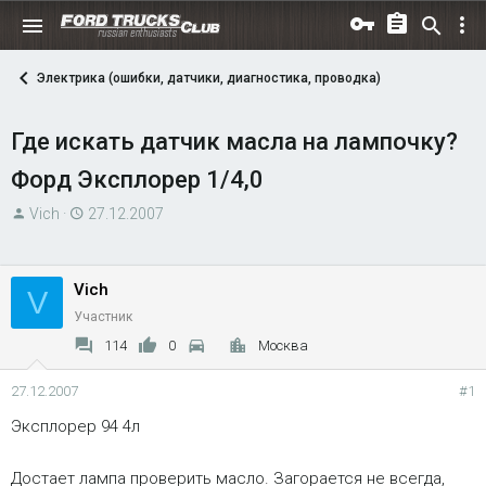
Электрика (ошибки, датчики, диагностика, проводка)
Где искать датчик масла на лампочку?
Форд Эксплорер 1/4,0
А
Д
Vich
27.12.2007
в
а
т
т
о
а
Vich
V
р
н
Участник
т
а
114
0
Москва
е
ч
м
а
27.12.2007
#1
ы
л
Эксплорер 94 4л
а
Достает лампа проверить масло. Загорается не всегда,