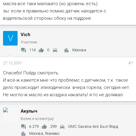
масла все таки маловато (но уровень есть).
зы: если я правильно помню датчик находится с
водительской стороны сбоку на поддоне.
Vich
V
Участник
114
0
Москва
27.12.2007
#7
Спасибо! Пойду смотреть.
И всё-ж кажется мне что проблемс с датчиком, т.к. такое
дело происходит эпизодически. вчера горела, сегодня нет.
Не могло-ж масло из воздука накапать! я-то не доливал.
Акулыч
Велик и всемогущ!
6 279
299
GMC Savana 4x4. Был Форд
Москва, Ясенево.