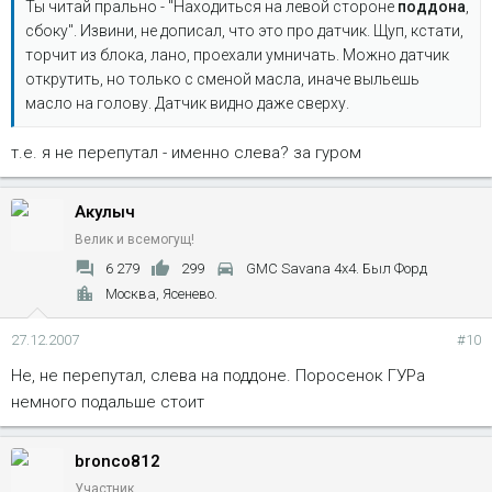
Ты читай прально - "Находиться на левой стороне
поддона
,
сбоку". Извини, не дописал, что это про датчик. Щуп, кстати,
торчит из блока, лано, проехали умничать. Можно датчик
открутить, но только с сменой масла, иначе выльешь
масло на голову. Датчик видно даже сверху.
т.е. я не перепутал - именно слева? за гуром
Акулыч
Велик и всемогущ!
6 279
299
GMC Savana 4x4. Был Форд
Москва, Ясенево.
27.12.2007
#10
Не, не перепутал, слева на поддоне. Поросенок ГУРа
немного подальше стоит
bronco812
Участник