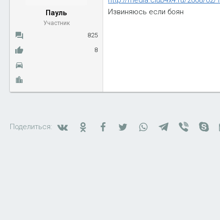
http://media.club4x4.ru/2008/02
ы
л
Извиняюсь если боян
Пауль
а
Участник
825
8
Вконтакте
Одноклассники
Facebook
Twitter
WhatsApp
Telegram
Viber
Sk
Поделиться: