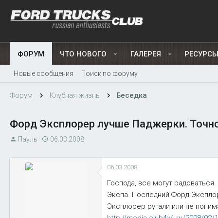
ФОРУМ
ЧТО НОВОГО
ГАЛЕРЕЯ
РЕСУРС
Новые сообщения
Поиск по форуму
Форум
Клубная жизнь
Беседка
Форд Эксплорер лучше Паджерки. Точн
А
Д
Пауль
06.03.2008
в
а
т
т
06.03.2008
о
а
р
н
Господа, все могут радоваться
т
а
Экспа. Последний Форд Экспло
е
ч
Эксплорер ругали или не поним
м
а