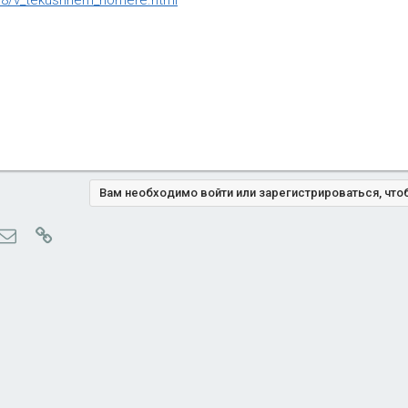
/18/v_tekushhem_nomere.html
Вам необходимо войти или зарегистрироваться, что
ype
Электронная почта
Ссылка