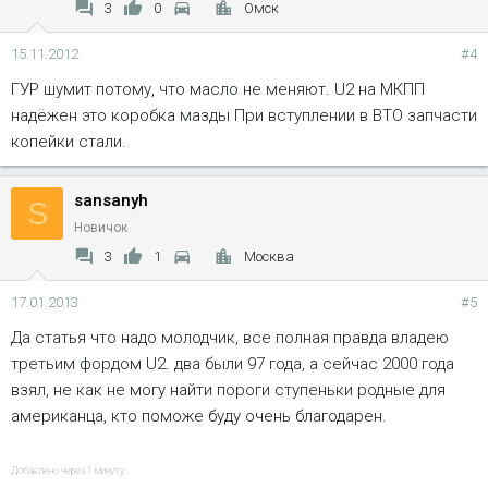
3
0
Омск
15.11.2012
#4
ГУР шумит потому, что масло не меняют. U2 на МКПП
надёжен это коробка мазды При вступлении в ВТО запчасти
копейки стали.
sansanyh
S
Новичок
3
1
Москва
17.01.2013
#5
Да статья что надо молодчик, все полная правда владею
третьим фордом U2. два были 97 года, а сейчас 2000 года
взял, не как не могу найти пороги ступеньки родные для
американца, кто поможе буду очень благодарен.
Добавлено через 1 минуту