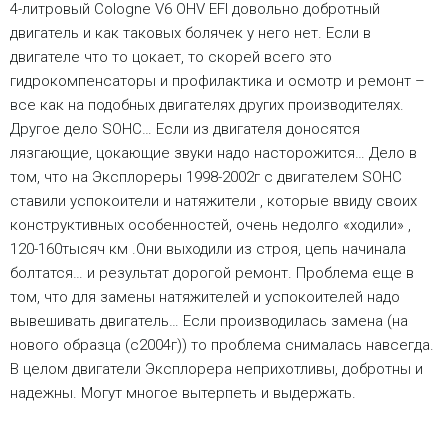
4-литровый Cologne V6 OHV EFI довольно добротный
двигатель и как таковых болячек у него нет. Если в
двигателе что то цокает, то скорей всего это
гидрокомпенсаторы и профилактика и осмотр и ремонт –
все как на подобных двигателях других производителях.
Другое дело SOHC… Если из двигателя доносятся
лязгающие, цокающие звуки надо насторожится… Дело в
том, что на Эксплореры 1998-2002г с двигателем SOHC
ставили успокоители и натяжители , которые ввиду своих
конструктивных особенностей, очень недолго «ходили» ,
120-160тысяч км .Они выходили из строя, цепь начинала
болтатся… и результат дорогой ремонт. Проблема еще в
том, что для замены натяжителей и успокоителей надо
вывешивать двигатель… Если производилась замена (на
нового образца (с2004г)) то проблема снималась навсегда.
В целом двигатели Эксплорера неприхотливы, добротны и
надежны. Могут многое вытерпеть и выдержать.