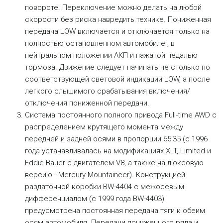
повороте. Переключение можно делать на любой
скорости без риска навредить технике. Пониженная
передача LOW включается и отключается только на
полностью остановленном автомобиле , в
нейтральном положении АКП и нажатой педалью
тормоза. Движение следует начинать не столько по
соответствующей световой индикации LOW, а после
легкого слышимого срабатывания включения/
отключения пониженной передачи.
Система постоянного полного привода Full-time AWD c
распределением крутящего момента между
передней и задней осями в пропорции 65:35 (с 1996
года устанавливалась на модификациях XLT, Limited и
Eddie Bauer с двигателем V8, а также на люксовую
версию - Mercury Mountaineer). Конструкцией
раздаточной коробки BW-4404 с межосевым
дифференциалом (с 1999 года BW-4403)
предусмотрена постоянная передача тяги к обеим
осям автомобиля. Передачи пониженного ряда и