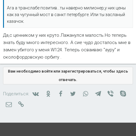
Ага а транслабе позитив...ты наверно милионер,у них цены
как за чугунный мост в санкт петербурге. Или ты засланый
казачок.
Да,с ценником у них круто.Лажанулся малость.Но теперь
знать буду много интересного. А сие чудо досталось мне в
замен убитого у меня W124. Теперь осваиваю "ауру" и
околофордовскую орбиту .
Вам необходимо войти или зарегистрироваться, чтобы здесь
отвечать.
Вконтакте
Одноклассники
Facebook
Twitter
WhatsApp
Telegram
Viber
Skyp
Поделиться:
Электронная почта
Ссылка