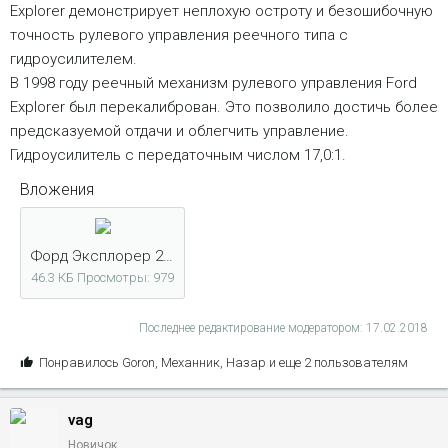
Explorer демонстрирует неплохую остроту и безошибочную
точность рулевого управления реечного типа с
гидроусилителем.
В 1998 году реечный механизм рулевого управления Ford
Explorer был перекалиброван. Это позволило достичь более
предсказуемой отдачи и облегчить управление.
Гидроусилитель с передаточным числом 17,0:1.
Вложения
Форд Эксплорер 2.jpg
46.3 КБ
Просмотры: 979
Последнее редактирование модератором:
17.02.2018
С
Понравилось
Goron
,
Механник
,
Назар
и еще 2 пользователям
и
м
vag
п
а
Новичок