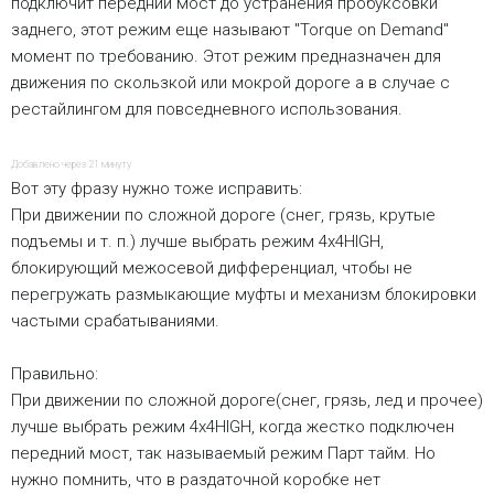
подключит передний мост до устранения пробуксовки
заднего, этот режим еще называют "Torque on Demand"
момент по требованию. Этот режим предназначен для
движения по скользкой или мокрой дороге а в случае с
рестайлингом для повседневного использования.
Добавлено через 21 минуту
Вот эту фразу нужно тоже исправить:
При движении по сложной дороге (снег, грязь, крутые
подъемы и т. п.) лучше выбрать режим 4х4HIGH,
блокирующи­й межосевой дифференци­ал, чтобы не
перегружат­ь размыкающи­е муфты и механизм блокировки
частыми срабатыван­иями.
Правильно:
При движении по сложной дороге(снег, грязь, лед и прочее)
лучше выбрать режим 4х4HIGH, когда жестко подключен
передний мост, так называемый режим Парт тайм. Но
нужно помнить, что в раздаточной коробке нет