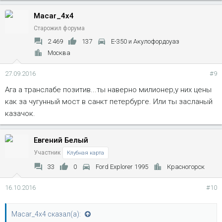
Macar_4x4
Старожил форума
2 469
137
Е-350 и Акулофордоуаз
Москва
27.09.2016
#9
Ага а транслабе позитив...ты наверно милионер,у них цены
как за чугунный мост в санкт петербурге. Или ты засланый
казачок.
Евгений Белый
Участник
Клубная карта
33
0
Ford Explorer 1995
Красногорск
16.10.2016
#10
Macar_4x4 сказал(а):