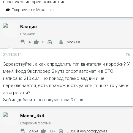
пластиковые арки волнистые
С
Понравилось
Механник
и
м
Владис
п
а
Новичок
т
4
0
Москва
и
и
27.11.2014
#6
:
Здравствуйте , а как определить тип двигателя и коробки? У
меня Форд Эксплорер 2 купэ спорт автомат и в СТС
написано 210 сил , но привод только задний и не
переключается, есть возможность узнать точно что у меня
за агрегаты?
Забыл добавить по документам 97 год
Macar_4x4
Старожил форума
2 469
137
Е-350 и Акулофордоуаз