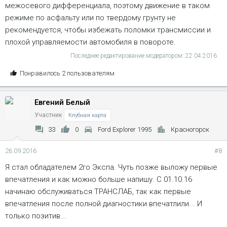
межосевого дифференциала, поэтому движение в таком
режиме по асфальту или по твердому грунту не
рекомендуется, чтобы избежать поломки трансмиссии и
плохой управляемости автомобиля в повороте.
Последнее редактирование модератором:
22.04.2016
С
Понравилось 2 пользователям
и
м
Евгений Белый
п
а
Участник
Клубная карта
т
33
0
Ford Explorer 1995
Красногорск
и
и
26.09.2016
#8
:
Я стал обладателем 2го Экспа. Чуть позже выложу первые
впечатления и как можно больше напишу. С 01.10.16
начинаю обслуживаться ТРАНСЛАБ, так как первые
впечатления после полной диагностики впечатлили... И
только позитив...