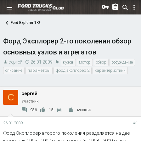
Ford Explorer 1-2
Форд Эксплорер 2-го поколения обзор
основных узлов и агрегатов
А
Д
Т
сергей
26.01.2009
кузов
мотор
обзор
обсуждение
в
а
е
описание
параметры
форд эксплорер 2
характеристики
т
т
г
о
а
и
р
н
сергей
С
т
а
Участник
е
ч
936
15
москва
м
а
ы
л
26.01.2009
#1
а
Форд Эксплорер второго поколения разделяется на две
категории 1995 - 1997 годов и рестайл 1998 - 2000 годов.