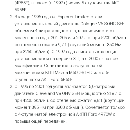
(4R55E), а также (с 1997 г) новая 5-ступенчатая АКП
5R55E.
В конце 1996 года на Explorer Limited стали
устанавливать новый двигатель Cologne V6 SOHC SEFI
объемом 4 литра мощностью, в зависимости от
модельного года, 204, 205 или 207 л.с. при 5200 об/мин.
со степенью сжатия 9,7:1 (крутящий момент 350 Нм
при 3250 об/мин). С 1997 года двигатель как опция
устанавливается на версию XLT, а с 2000 г - на все
модификации. Сочетается с 5-ступенчатой
механической КПП Mazda M5OD-R1HD или с 5-
ступенчатой АКП Ford 5R55E.
С 1996 по 2001 год устанавливается 5,0-литровый
двигатель Cleveland V8 OHV SEFI мощностью 218 л.с.
при 4200 об/мин. со степенью сжатия 8,8:1 (крутящий
момент 395 Нм при 3200 об/мин.). Сочетается только
с 4-ступенчатой электронной АКПП Ford 4R70W с
повышающей передачей.