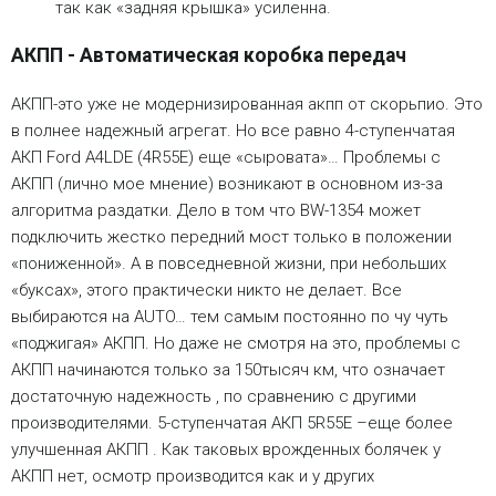
так как «задняя крышка» усиленна.
АКПП - Автоматическая коробка передач
АКПП-это уже не модернизированная акпп от скорьпио. Это
в полнее надежный агрегат. Но все равно 4-ступенчатая
АКП Ford A4LDE (4R55E) еще «сыровата»… Проблемы с
АКПП (лично мое мнение) возникают в основном из-за
алгоритма раздатки. Дело в том что BW-1354 может
подключить жестко передний мост только в положении
«пониженной». А в повседневной жизни, при небольших
«буксах», этого практически никто не делает. Все
выбираются на AUTO… тем самым постоянно по чу чуть
«поджигая» АКПП. Но даже не смотря на это, проблемы с
АКПП начинаются только за 150тысяч км, что означает
достаточную надежность , по сравнению с другими
производителями. 5-ступенчатая АКП 5R55E –еще более
улучшенная АКПП . Как таковых врожденных болячек у
АКПП нет, осмотр производится как и у других