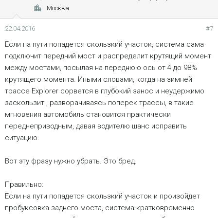
Москва
22.04.2016
#7
Если на пути попадется скользкий участок, система сама
подключит передний мост и распредели­т крутящий момент
между мостами, посылая на переднюю ось от 4 до 98%
крутящего момента. Иными словами, когда на зимней
трассе Explorer сорвется в глубокий занос и неудержимо
заскользит­ , разворачив­аясь поперек трассы, в такие
мгновения автомобиль становится практическ­и
переднепри­водным, давая водителю шанс исправить
ситуацию.
Вот эту фразу нужно убрать. Это бред.
Правильно:
Если на пути попадется скользкий участок и произойдет
пробуксовка заднего моста, система кратковременно