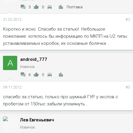
т
5
0
Полтава
и
и
21.02.2012
#2
:
Коротко и ясно. Спасибо за статью!. Небольшое
пожелание: хотелось бы информацию по МКПП на U2: типы
устанавливаемых коробок, их основные болячки...
android_777
A
Новичок
6
0
09.11.2012
#3
спасибо за статью, только про шумный ГУР у экспов с
пробегом от 150тыс забыли упомянуть...
Лев Евгеньевич
Новичок