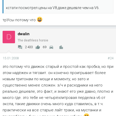
кстати посмотрел цены на V8 даже дешевле чем на V6.
трУсы потому что
dwalin
D
The deathless horsie
2 433
69
15.01.2008
#24
это потому что движок старый и простой как пробка, но при
этом надёжен и тяговит. он конечно проигрывает более
новым тритонам по мощи и моменту, но зато и
существенно менее сложен. з/ч и расходники на него
реально дешевле, это факт, и знают его уже давно, плотно и
много где. это тебе не четырёхлитровая перделка v6 от
экспа, такие движки очень много куда ставились, в т.ч.
практически на все старые лайт траки, на мустанки и