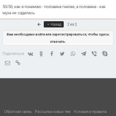
50/50, как я понимаю - половина гнилая, а половина - как
муха не садилась.
Первый
Назад
2 из 2
Вам необходимо войти или зарегистрироваться, чтобы здесь
отвечать.
Вконтакте
Одноклассники
Facebook
Twitter
WhatsApp
Telegram
Viber
Skyp
Поделиться:
Электронная почта
Ссылка
Обратная связь
Рассылка новых тем
Условия и правила