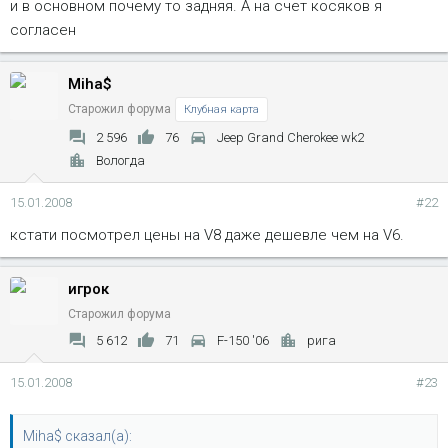
и в основном почему то задняя. А на счет косяков я
согласен
Miha$
Старожил форума
Клубная карта
2 596
76
Jeep Grand Cherokee wk2
Вологда
15.01.2008
#22
кстати посмотрел цены на V8 даже дешевле чем на V6.
игрок
Старожил форума
5 612
71
F-150 '06
рига
15.01.2008
#23
Miha$ сказал(а):