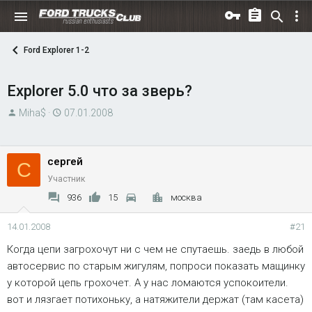
Ford Explorer 1-2
Explorer 5.0 что за зверь?
А
Д
Miha$
07.01.2008
в
а
т
т
о
а
сергей
С
р
н
Участник
т
а
936
15
москва
е
ч
м
а
14.01.2008
#21
ы
л
Когда цепи загрохочут ни с чем не спутаешь. заедь в любой
а
автосервис по старым жигулям, попроси показать мащинку
у которой цепь грохочет. А у нас ломаются успокоители.
вот и лязгает потихоньку, а натяжители держат (там касета)