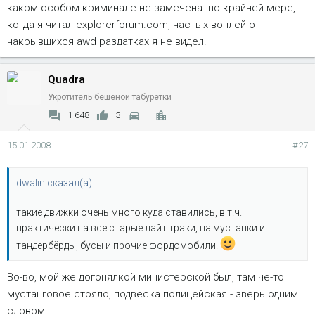
каком особом криминале не замечена. по крайней мере,
когда я читал explorerforum.com, частых воплей о
накрывшихся awd раздатках я не видел.
Quadra
Укротитель бешеной табуретки
1 648
3
15.01.2008
#27
dwalin сказал(а):
такие движки очень много куда ставились, в т.ч.
практически на все старые лайт траки, на мустанки и
тандербёрды, бусы и прочие фордомобили.
Во-во, мой же догонялкой министерской был, там че-то
мустанговое стояло, подвеска полицейская - зверь одним
словом.