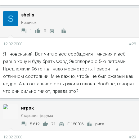
shells
S
Новичок
1
0
12.02.2008
#28
Я - новенький. Вот читаю все сообщения - мнения и всё
равно хочу и буду брать Форд Эксплорер с 5-ю литрами.
Предложили 96-го г.в., надо мосмотреть. Говорят - в
отличном состоянии. Мне важно, чтобы не был ржавый как
ведро. А на остальное есть руки и голова. Вообще, говорят
что они сильно гниют, правда это?
игрок
Старожил форума
5 612
71
F-150 '06
рига
12.02.2008
#29