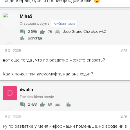
тандербёрды, бусы и прочие фордомобили.
Miha$
Старожил форума
Клубная карта
2 596
76
Jeep Grand Cherokee wk2
Вологда
15.01.2008
#25
вот еще тогда , что по раздатке можете сказать?
Как я понял там вискомуфта, как она ходит?
dwalin
D
The deathless horsie
2 433
69
15.01.2008
#26
ну по раздатке у меня информации поменьше, но вроде ни в