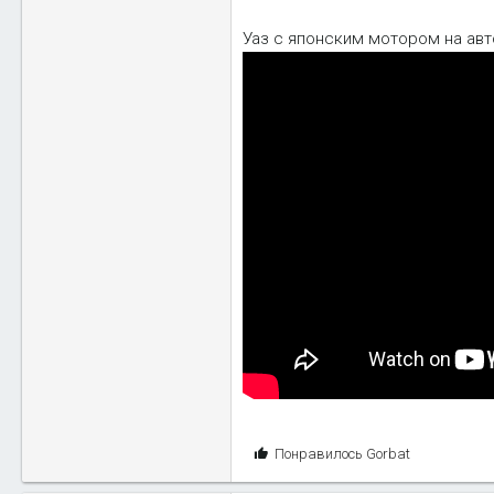
Уаз с японским мотором на ав
С
Понравилось
Gorbat
и