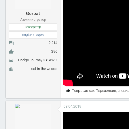
и
:
Gorbat
Администратор
Модератор
Клубная карта
2 214
396
Dodge Journey 3.6 AWD
Lost in the woods
С
Понравилось
Переделкин
,
специ
и
м
08.04.2019
п
а
т
и