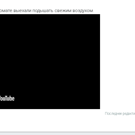
томате.выехали подышать свежим воздухом.
Последнее редакт