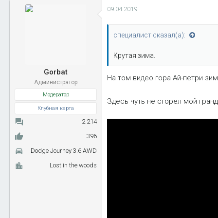
м
09.04.2019
п
а
т
специалист сказал(а):
и
и
Крутая зима.
:
Gorbat
На том видео гора Ай-петри зи
Администратор
Модератор
Здесь чуть не сгорел мой гран
Клубная карта
2 214
396
Dodge Journey 3.6 AWD
Lost in the woods