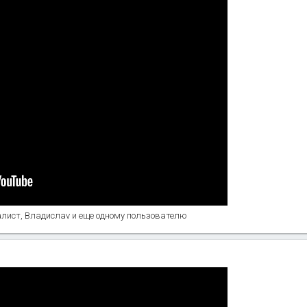
алист
,
Владислаv
и еще одному пользователю