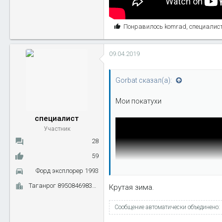
С
Понравилось
komrad
,
специалис
и
м
09.04.2019
п
а
т
Gorbat сказал(а):
и
и
Мои покатухи
:
специалист
Участник
28
59
Форд эксплорер 1993
Таганрог 89508469839 ва-п
Крутая зима.
Сообщение автоматически объединено: