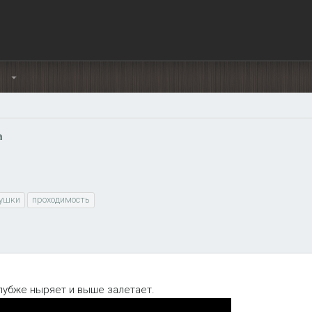
Ы
а
ушки
проходимость
лубже ныряет и выше залетает.