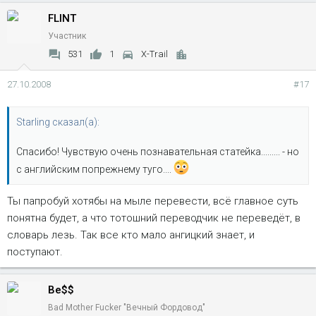
FLINT
Участник
531
1
X-Trail
27.10.2008
#17
Starling сказал(а):
Спасибо! Чувствую очень познавательная статейка......... - но
с английским попрежнему туго....
Ты папробуй хотябы на мыле перевести, всё главное суть
понятна будет, а что тотошний переводчик не переведёт, в
словарь лезь. Так все кто мало ангицкий знает, и
поступают.
Be$$
Bad Mother Fucker "Вечный Фордовод"