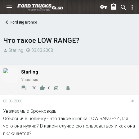
Ford Big Bronco
Что такое LOW RANGE?
А
Д
Starling
03.03.2008
в
а
т
т
о
а
Starling
р
н
Участник
т
а
178
0
е
ч
м
а
03.03.2008
#1
ы
л
Уважаемые Бронководы!
а
Объясниче новичку - что такое кнопка LOW RANGE?? Для
чего она нужна? В каком случае ею пользоваться и как она
включается?