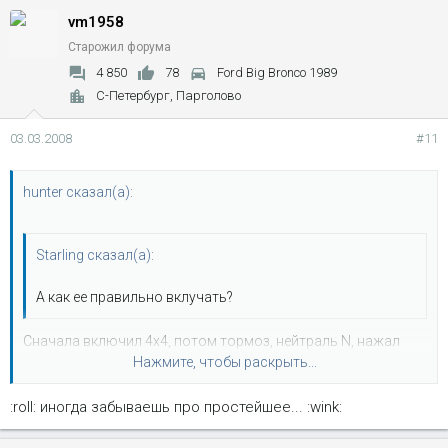
vm1958
Старожил форума
4 850
78
Ford Big Bronco 1989
С-Петербург, Парголово
03.03.2008
#11
hunter сказал(а):
Starling сказал(а):
А как ее правильно вклучать?
Сначала включил 4х4, потом тормоз, нейтраль N, нажал
Нажмите, чтобы раскрыть...
LOW RANGE, должен загорется индикатор LOW рядом с 4х4.
Выключать в обратном порядке.
:roll: иногда забываешь про простейшее... :wink:
Нажмите, чтобы раскрыть...