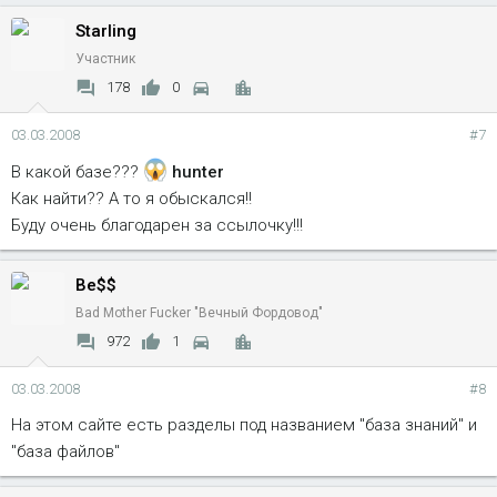
Starling
Участник
178
0
03.03.2008
#7
В какой базе???
hunter
Как найти?? А то я обыскался!!
Буду очень благодарен за ссылочку!!!
Be$$
Bad Mother Fucker "Вечный Фордовод"
972
1
03.03.2008
#8
На этом сайте есть разделы под названием "база знаний" и
"база файлов"