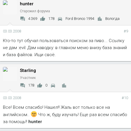
hunter
Старожил форума
4 369
178
Ford Bronco 1994
Вологда
03.03.2008
#9
Кто-то тут обучал пользоваться поиском за пиво... Ссылку
не дам :evil: Дам наводку: в главном меню внизу база знаний
и база файлов. Ищи своё.
Starling
Участник
178
0
03.03.2008
#10
Все! Всем спасибо! Нашел!! Жаль вот только все на
английском..
Что ж, буду изучать! Еще раз всем спасибо
за помощь!!
hunter