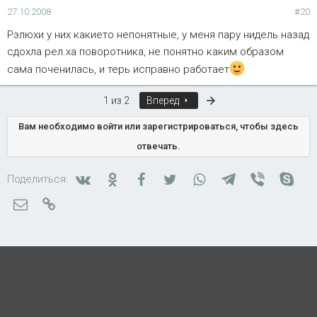
27.10.2008
#20
Рэлюхи у них какието непонятные, у меня пару нидель назад
сдохла рел.ха поворотника, не понятно каким образом
сама поченилась, и терь исправно работает
Последняя
1 из 2
Вперед
Вам необходимо войти или зарегистрироваться, чтобы здесь
отвечать.
Вконтакте
Одноклассники
Facebook
Twitter
WhatsApp
Telegram
Viber
Skyp
Поделиться:
Электронная почта
Ссылка