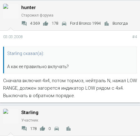
hunter
Старожил форума
4 369
178
Ford Bronco 1994
Вологда
03.03.2008
#4
Starling сказал(а):
А как ее правильно вклучать?
Сначала включил 4х4, потом тормоз, нейтраль N, нажал LOW
RANGE, должен загорется индикатор LOW рядом с 4х4.
Выключать в обратном порядке.
Starling
Участник
178
0