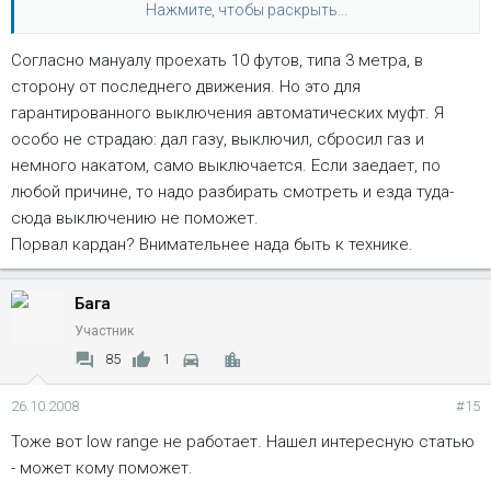
Нажмите, чтобы раскрыть...
порванным передним правым карданом....
Согласно мануалу проехать 10 футов, типа 3 метра, в
сторону от последнего движения. Но это для
гарантированного выключения автоматических муфт. Я
особо не страдаю: дал газу, выключил, сбросил газ и
немного накатом, само выключается. Если заедает, по
любой причине, то надо разбирать смотреть и езда туда-
сюда выключению не поможет.
Порвал кардан? Внимательнее нада быть к технике.
Бага
Участник
85
1
26.10.2008
#15
Тоже вот low range не работает. Нашел интересную статью
- может кому поможет.