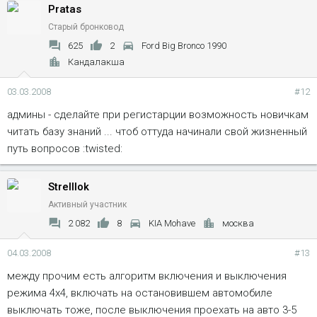
Pratas
Старый бронковод
625
2
Ford Big Bronco 1990
Кандалакша
03.03.2008
#12
админы - сделайте при регистарции возможность новичкам
читать базу знаний ... чтоб оттуда начинали свой жизненный
путь вопросов :twisted:
Strelllok
Активный участник
2 082
8
KIA Mohave
москва
04.03.2008
#13
между прочим есть алгоритм включения и выключения
режима 4х4, включать на остановившем автомобиле
выключать тоже, после выключения проехать на авто 3-5