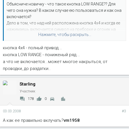
Объясниче новичку - что такое кнопка LOW RANGE?? Для
чего она нужна? В каком случае ею пользоваться и как она
включается?
Дело в том, что над ней расположена кнопка 4х4 и когда ее
нажимаешь включается символ на преборке и огонек на
Нажмите, чтобы раскрыть...
самой кнопке. Пробывал включать LOW RANGE в любых
комбинациях - ноль эмоций?? Где искать причины??
кнопка 4х4 - полный привод...
Заранее всем спасибо!
кнопка LOW RANGE - пониженый ряд...
Очень надеюсь что вскором времени в Москве будет
достаточно Бронков, что бы Бронководам было интерестно
а что не включается...может многое накрыться, от
создать свой сайт и клуб!!!
проводки, до раздатки..
Starling
Участник
178
0
03.03.2008
#3
А как ее правильно вклучать?
vm1958