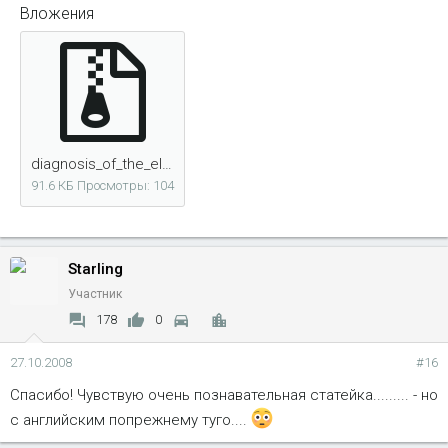
Вложения
diagnosis_of_the_electric_shift_4_x_4_116.rar
91.6 КБ
Просмотры: 104
Starling
Участник
178
0
27.10.2008
#16
Спасибо! Чувствую очень познавательная статейка......... - но
с английским попрежнему туго....