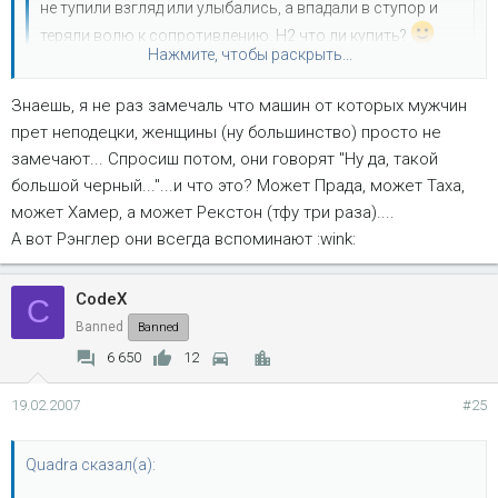
не тупили взгляд или улыбались, а впадали в ступор и
теряли волю к сопротивлению. H2 что ли купить?
Нажмите, чтобы раскрыть...
lincoln navigator.
Знаешь, я не раз замечаль что машин от которых мужчин
Нажмите, чтобы раскрыть...
прет неподецки, женщины (ну большинство) просто не
замечают... Спросиш потом, они говорят "Ну да, такой
большой черный..."...и что это? Может Прада, может Таха,
может Хамер, а может Рекстон (тфу три раза)....
А вот Рэнглер они всегда вспоминают :wink:
CodeX
C
Banned
Banned
6 650
12
19.02.2007
#25
Quadra сказал(а):