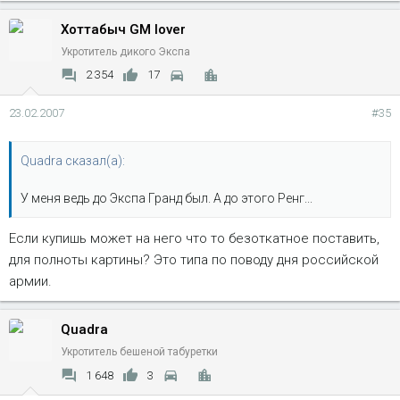
Хоттабыч GM lover
Укротитель дикого Экспа
2 354
17
23.02.2007
#35
Quadra сказал(а):
У меня ведь до Экспа Гранд был. А до этого Ренг...
Если купишь может на него что то безоткатное поставить,
для полноты картины? Это типа по поводу дня российской
армии.
Quadra
Укротитель бешеной табуретки
1 648
3