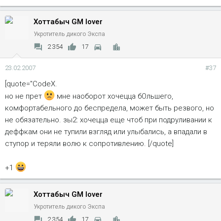
Хоттабыч GM lover
Укротитель дикого Экспа
2 354
17
23.02.2007
#37
[quote="CodeX.
но не прет
мне наоборот хочецца бОльшего,
комфортабельного до беспредела, может быть резвого, но
не обязательно. зы2: хочецца еще чтоб при подруливании к
деффкам они не тупили взгляд или улыбались, а впадали в
ступор и теряли волю к сопротивлению. [/quote]
+1
Хоттабыч GM lover
Укротитель дикого Экспа
2 354
17