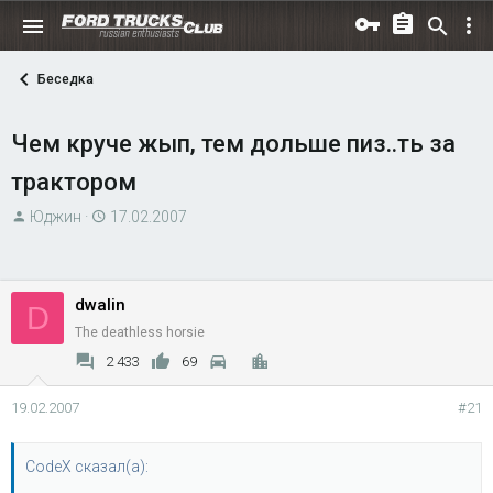
Беседка
Чем круче жып, тем дольше пиз..ть за
трактором
А
Д
Юджин
17.02.2007
в
а
т
т
о
а
dwalin
D
р
н
The deathless horsie
т
а
е
ч
2 433
69
м
а
19.02.2007
#21
ы
л
а
CodeX сказал(а):