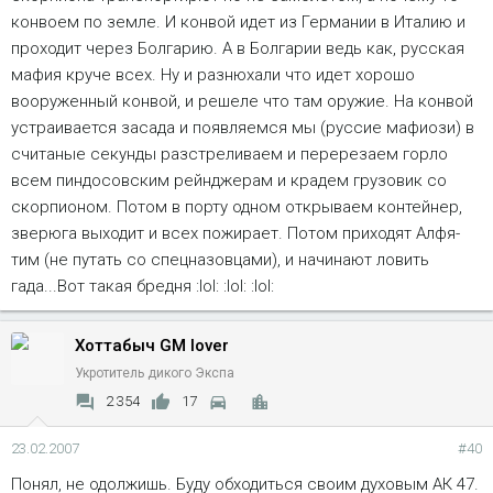
конвоем по земле. И конвой идет из Германии в Италию и
проходит через Болгарию. А в Болгарии ведь как, русская
мафия круче всех. Ну и разнюхали что идет хорошо
вооруженный конвой, и решеле что там оружие. На конвой
устраивается засада и появляемся мы (руссие мафиози) в
считаные секунды разстреливаем и перерезаем горло
всем пиндосовским рейнджерам и крадем грузовик со
скорпионом. Потом в порту одном открываем контейнер,
зверюга выходит и всех пожирает. Потом приходят Алфя-
тим (не путать со спецназовцами), и начинают ловить
гада...Вот такая бредня :lol: :lol: :lol:
Хоттабыч GM lover
Укротитель дикого Экспа
2 354
17
23.02.2007
#40
Понял, не одолжишь. Буду обходиться своим духовым АК 47.