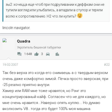
зы2: хочецца еще чтоб при подруливании к деффкам они не
тупили взгляд или улыбались, а впадали в ступор и теряли
волю к сопротивлению. H2 что ли купить?
lincoln navigator.
Quadra
Укротитель бешеной табуретки
1 648
3
19.02.2007
#22
Так без верха это когда его снимаешь а с твердым верхом
очень даже комфортно зимой. Печка просто зверская, при
-25 реално приятно внутри.
Хамер или RAM мне тоже нравятся, но Рэнг это
концентрированый кайф. Согласен что не для каждого, но
мне очень нравится...Наверно опять куплю... Но думаю
вколхозить V8...тогда это будет 100% моя машина.