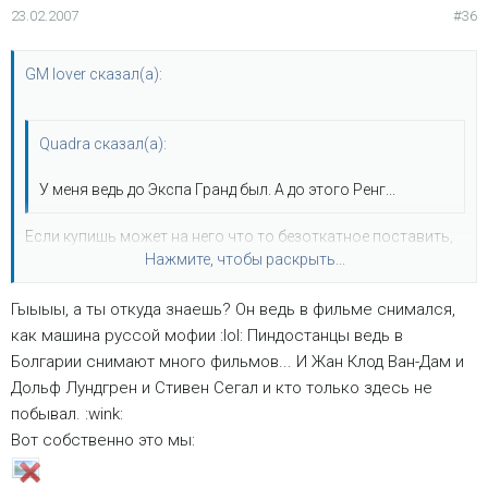
23.02.2007
#36
GM lover сказал(а):
Quadra сказал(а):
У меня ведь до Экспа Гранд был. А до этого Ренг...
Если купишь может на него что то безоткатное поставить,
Нажмите, чтобы раскрыть...
для полноты картины? Это типа по поводу дня российской
армии.
Гыыыы, а ты откуда знаешь? Он ведь в фильме снимался,
Нажмите, чтобы раскрыть...
как машина руссой мофии :lol: Пиндостанцы ведь в
Болгарии снимают много фильмов... И Жан Клод Ван-Дам и
Дольф Лундгрен и Стивен Сегал и кто только здесь не
побывал. :wink:
Вот собственно это мы: