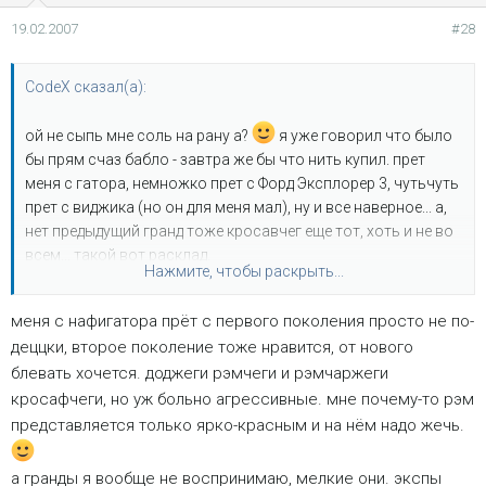
19.02.2007
#28
CodeX сказал(а):
ой не сыпь мне соль на рану а?
я уже говорил что было
бы прям счаз бабло - завтра же бы что нить купил. прет
меня с гатора, немножко прет с Форд Эксплорер 3, чутьчуть
прет с виджика (но он для меня мал), ну и все наверное... а,
нет предыдущий гранд тоже кросавчег еще тот, хоть и не во
всем... такой вот расклад.
Нажмите, чтобы раскрыть...
зы: еще прет меня с доджей типа 2500 3500 пикапов (тут я
аммика понимайтен) но сильно специфичная машинка...
меня с нафигатора прёт с первого поколения просто не по-
деццки, второе поколение тоже нравится, от нового
блевать хочется. доджеги рэмчеги и рэмчаржеги
кросафчеги, но уж больно агрессивные. мне почему-то рэм
представляется только ярко-красным и на нём надо жечь.
а гранды я вообще не воспринимаю, мелкие они. экспы