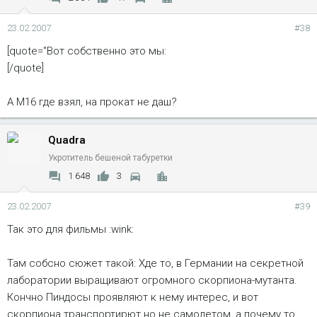
23.02.2007
#38
[quote="Вот собственно это мы:
[/quote]
А М16 где взял, на прокат не даш?
Quadra
Укротитель бешеной табуретки
1 648
3
23.02.2007
#39
Так это для фильмы :wink:
Там собсно сюжет такой: Хде то, в Германии на секретной
лаборатории выращивают огромного скорпиона-мутанта.
Кончно Пиндосы проявляют к нему интерес, и вот
скорпиона транспортирют но не самолетом, а почему то