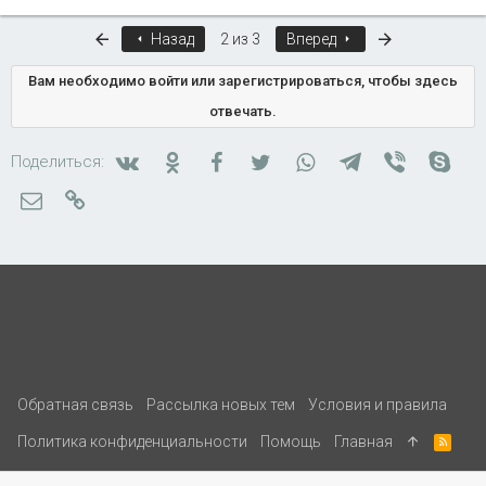
Первый
Последняя
Назад
2 из 3
Вперед
Вам необходимо войти или зарегистрироваться, чтобы здесь
отвечать.
Вконтакте
Одноклассники
Facebook
Twitter
WhatsApp
Telegram
Viber
Skyp
Поделиться:
Электронная почта
Ссылка
Обратная связь
Рассылка новых тем
Условия и правила
Политика конфиденциальности
Помощь
Главная
R
S
S