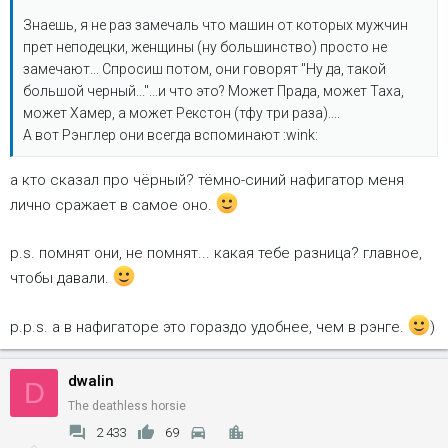
Знаешь, я не раз замечаль что машин от которых мужчин
прет неподецки, женщины (ну большинство) просто не
замечают... Спросиш потом, они говорят "Ну да, такой
большой черный..."...и что это? Может Прада, может Таха,
может Хамер, а может Рекстон (тфу три раза)....
А вот Рэнглер они всегда вспоминают :wink:
а кто сказал про чёрный? тёмно-синий нафигатор меня
лично сражает в самое оно.
p.s. помнят они, не помнят... какая тебе разница? главное,
чтобы давали.
p.p.s. а в нафигаторе это гораздо удобнее, чем в рэнге.
)
dwalin
D
The deathless horsie
2 433
69