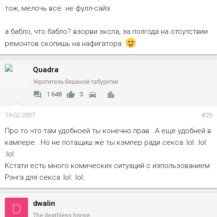
тож, мелочь всё. не фулл-сайз.
а бабло, что бабло? взорви экспа, за полгода на отсутствии
ремонтов скопишь на нафигатора.
Quadra
Укротитель бешеной табуретки
1 648
3
19.02.2007
#29
Про то что там удобноей ты конечно прав...А еще удобней в
кампере...Но не потащиш же ты кэмпер ради секса :lol: :lol:
:lol:
Кстати есть много комических ситуаций с изпользованием
Рэнга для секса :lol: :lol:
dwalin
D
The deathless horsie