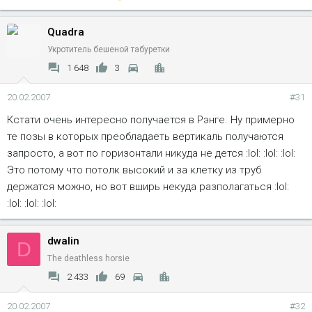
Quadra
Укротитель бешеной табуретки
1 648
3
20.02.2007
#31
Кстати очень интересно получается в Рэнге. Ну примерно
те позы в которых преобладаеть вертикаль получаются
запросто, а вот по горизонтали никуда не дется :lol: :lol: :lol:
Это потому что потолк высокий и за клетку из труб
держатся можно, но вот вширь некуда разполагаться :lol:
:lol: :lol: :lol:
dwalin
D
The deathless horsie
2 433
69
20.02.2007
#32