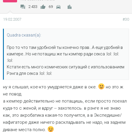
2 433
69
19.02.2007
#30
Quadra сказал(а):
Про то что там удобноей ты конечно прав...А еще удобней в
кампере...Но не потащиш же ты кэмпер ради секса :lol: :lol:
:lol:
Кстати есть много комических ситуаций с изпользованием
Рэнга для секса :lol: :lol:
ну я слышал, кое-кто умудряется даже в оке.
но это ж
не повод.
а кемпер действительно не потащишь, если просто поехал
куда-то с женой, и вдруг -- захотелось. в рэнге я не знаю
как, это акробатика какая-то получится, а в Экспедишне/
нафигаторе даже ничего раскладывать не надо, на заднем
диване места полно.