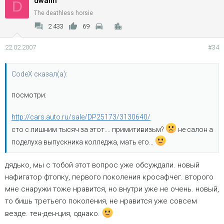
dwalin
D
The deathless horsie
2 433
69
22.02.2007
#34
CodeX сказал(а):
посмотри:
http://cars.auto.ru/sale/DP25173/3130640/
сто с лишним тысяч за этот.... примитивизьм?
не салон а
поделуха выпускника колледжа, мать его...
дядько, мы с тобой этот вопрос уже обсуждали. новый
нафигатор фтопку, первого поколения кросафчег. второго
мне снаружи тоже нравится, но внутри уже не очень. новый,
то бишь третьего поколения, не нравится уже совсем
везде. тен-ден-ция, однако.