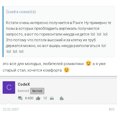
Quadra сказал(а):
Кстати очень интересно получается в Рэнге. Ну примерно те
позы в которых преобладаеть вертикаль получаются
запросто, а вот по горизонтали никуда не дется :lol: :lol: :lol:
Это потому что потолк высокий и за клетку из труб
держатся можно, но вот вширь некуда разполагаться :lol:
:lol: :lol: :lol:
это всё для молодых, любителей романтики.
а я уже
старый стал, хочется комфорта.
CodeX
C
Banned
Banned
6 650
12
22.02.2007
#33