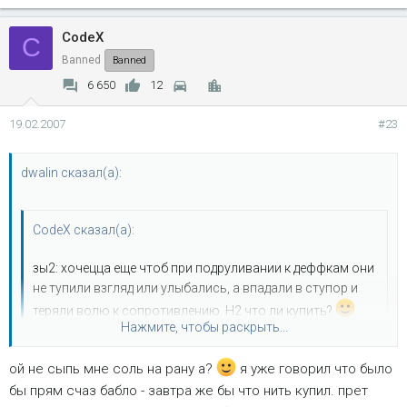
CodeX
C
Banned
Banned
6 650
12
19.02.2007
#23
dwalin сказал(а):
CodeX сказал(а):
зы2: хочецца еще чтоб при подруливании к деффкам они
не тупили взгляд или улыбались, а впадали в ступор и
теряли волю к сопротивлению. H2 что ли купить?
Нажмите, чтобы раскрыть...
lincoln navigator.
ой не сыпь мне соль на рану а?
я уже говорил что было
Нажмите, чтобы раскрыть...
бы прям счаз бабло - завтра же бы что нить купил. прет