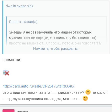
dwalin сказал(а):
Quadra сказал(а):
Знаешь, я не раз замечаль что машин от которых
мужчин прет неподецки, женщины (ну большинство)
просто не замечают... Спросиш потом, они говорят "Ну
Нажмите, чтобы раскрыть...
да, такой большой черный..."...и что это? Может Прада,
может Таха, может Хамер, а может Рекстон (тфу три
посмотри:
раза)....
Нажмите, чтобы раскрыть...
А вот Рэнглер они всегда вспоминают :wink:
а кто сказал про чёрный? тёмно-синий нафигатор меня
лично сражает в самое оно.
http://cars.auto.ru/sale/DP25173/3130640/
сто с лишним тысяч за этот.... примитивизьм?
не салон
p.s. помнят они, не помнят... какая тебе разница? главное,
а поделуха выпускника колледжа, мать его...
чтобы давали.
p.p.s. а в нафигаторе это гораздо удобнее, чем в рэнге.
)