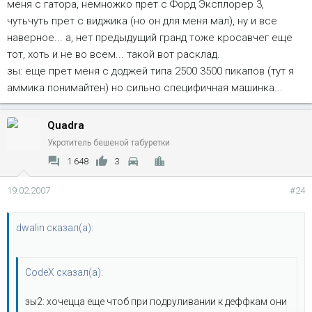
меня с гатора, немножко прет с Форд Эксплорер 3,
чутьчуть прет с виджика (но он для меня мал), ну и все
наверное... а, нет предыдущий гранд тоже кросавчег еще
тот, хоть и не во всем... такой вот расклад.
зы: еще прет меня с доджей типа 2500 3500 пикапов (тут я
аммика понимайтен) но сильно специфичная машинка...
Quadra
Укротитель бешеной табуретки
1 648
3
19.02.2007
#24
dwalin сказал(а):
CodeX сказал(а):
зы2: хочецца еще чтоб при подруливании к деффкам они