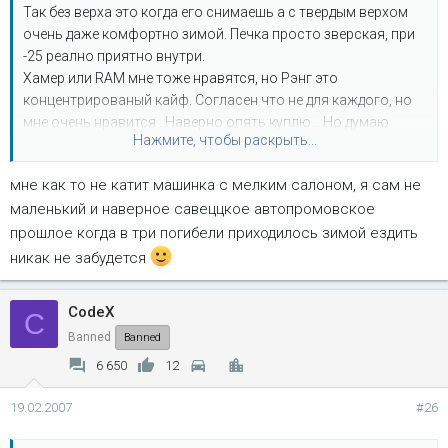
Так без верха это когда его снимаешь а с твердым верхом
очень даже комфортно зимой. Печка просто зверская, при
-25 реално приятно внутри.
Хамер или RAM мне тоже нравятся, но Рэнг это
концентрированый кайф. Согласен что не для каждого, но
мне очень нравится...Наверно опять куплю... Но думаю
Нажмите, чтобы раскрыть...
вколхозить V8...тогда это будет 100% моя машина.
мне как то не катит машинка с мелким салоном, я сам не
маленький и наверное савеццкое автопромовское
прошлое когда в три погибели приходилось зимой ездить
никак не забудется
CodeX
C
Banned
Banned
6 650
12
19.02.2007
#26