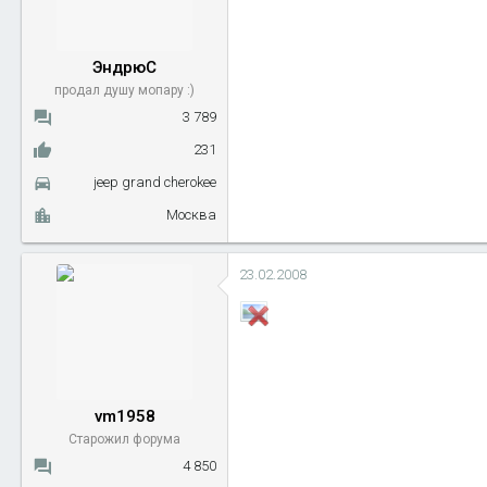
ы
л
а
ЭндрюС
продал душу мопару :)
3 789
231
jeep grand cherokee
Москва
23.02.2008
vm1958
Старожил форума
4 850