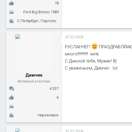
78
Ford Big Bronco 1989
С-Петербург, Парголово
23.02.2008
РУСЛАНЧЕГ!
ПРАЗДРАВЛЙАЮ С
много!!!!!!!!!!!! :wink:
С Днюхой тебя, Мужик! 8)
С уваженьем, Димчег. :lol:
Димчик
Активный участник
4 337
6
Неризновск
23.02.2008