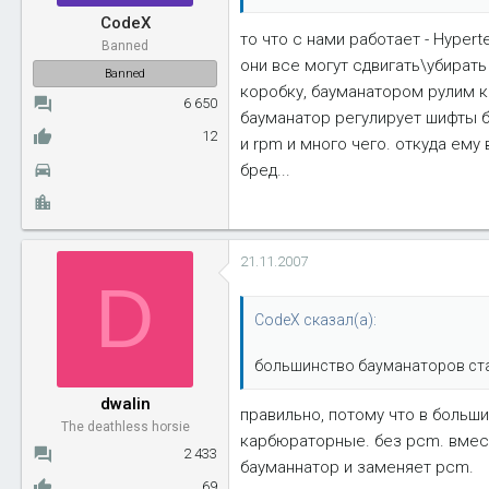
CodeX
то что с нами работает - Hype
Banned
они все могут сдвигать\убирать
Banned
коробку, бауманатором рулим к
6 650
бауманатор регулирует шифты бе
12
и rpm и много чего. откуда ему
бред...
21.11.2007
D
CodeX сказал(а):
большинство бауманаторов став
dwalin
правильно, потому что в больш
The deathless horsie
карбюраторные. без pcm. вместо
2 433
бауманнатор и заменяет pcm.
69