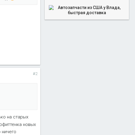
#2
ько на старых
рофиттенка новых
о ничего