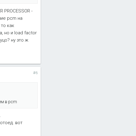
WER PROCESSOR -
ние pcm на
 то как
но и load factor
уцо? ну это ж
#6
им в pcm
.
отоед. вот