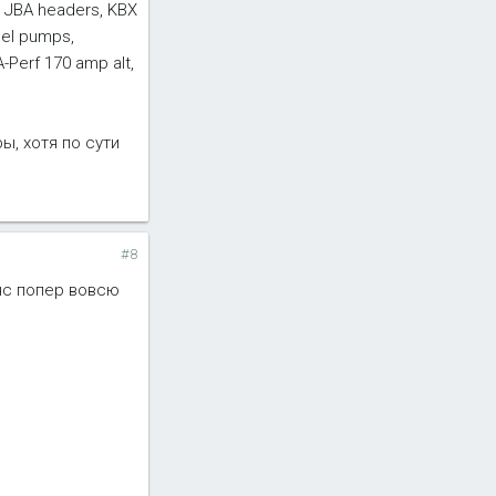
, JBA headers, KBX
uel pumps,
-Perf 170 amp alt,
ы, хотя по сути
#8
нс попер вовсю