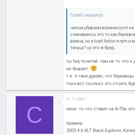
CodeX сказал(а):
чипом убираем влияние pcm на 
сомневаюсь это то как баумана
важна, но и load factor и rpm и
тянуцо? ну это ж бред...
ты faq почитай. там не то что к
не бывает.
т.е. я таки думаю, что бауман
тока вот сколько это стоить бу
21.11.2007
C
нене. то что ставят на 4r70w э
пример:
2003 4.6 XLT Black Explorer, Kenne 