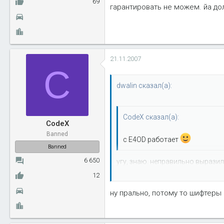
69
гарантировать не можем. йа дол
21.11.2007
C
dwalin сказал(а):
CodeX сказал(а):
CodeX
Banned
c E4OD работает
Banned
6 650
угу, знаю. неправильно выразил
карбюраторных машинах без p
12
коробок в старые тачки. а про и
ну прально, потому то шифтеры 
гарантировать не можем. йа до