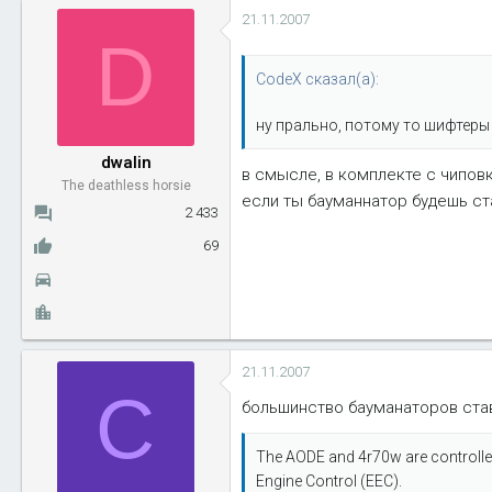
21.11.2007
D
CodeX сказал(а):
ну прально, потому то шифтеры с
dwalin
в смысле, в комплекте с чипов
The deathless horsie
если ты бауманнатор будешь ста
2 433
69
21.11.2007
C
большинство бауманаторов став
The AODE and 4r70w are controlled
Engine Control (EEC).