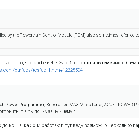
led by the Powertrain Control Module (PCM) also sometimes referred to
зание на то, что aod-e и 4r70w работают
одновременно
с баума
ls.com/ourfaqs/tcsfaq_1.htm#12225504
tech Power Programmer, Superchips MAX MicroTuner, ACCEL POWER 
тпоинты. т.е. ты понимаешь к чему я.
 до конца, как они работают. тут ведь возможно несколько ва