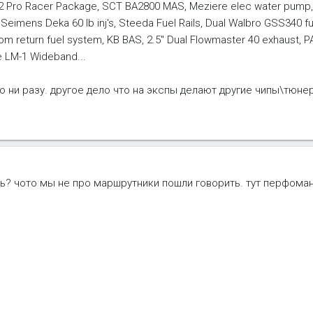
l2 Pro Racer Package, SCT BA2800 MAS, Meziere elec water pump
Seimens Deka 60 lb inj's, Steeda Fuel Rails, Dual Walbro GSS340 f
m return fuel system, KB BAS, 2.5" Dual Flowmaster 40 exhaust, PA
te LM-1 Wideband...
 ни разу. другое дело что на экспы делают другие чипы\тюнер
ь? чото мы не про маршрутники пошли говорить. тут перфома