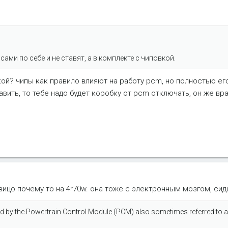
ами по себе и не ставят, а в комплекте с чиповкой.
кой? чипы как правило влияют на работу pcm, но полностью ег
вить, то тебе надо будет коробку от pcm отключать, он же вра
ицо почему то на 4r70w. она тоже с электронным мозгом, си
 by the Powertrain Control Module (PCM) also sometimes referred to as