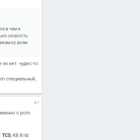
е в чем я
лько скорость
чикам ко всем
 их нет. чудес-то
pcm специальный,
#7
 именно с pcm.
 TCS
, KB 8 rib