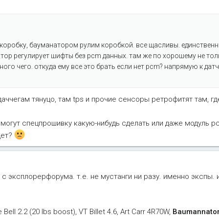
коробку, бауманатором рулим коробкой. все щасливы. единственно
тор регулирует шифты без pcm данных. там же по хорошему не то
 много чего. откуда ему все это брать если нет pcm? напрямую к дат
 даччегам тянуцо, там tps и прочие сенсоры ретрофитят там, где
цы могут спецпрошивку какую-нибудь сделать или даже модуль 
дет?
то с эксплорерфорума. т.е. не мустанги ни разу. именно экспы.
Bell 2.2 (20 lbs boost), VT Billet 4.6, Art Carr 4R70W,
Baumannator