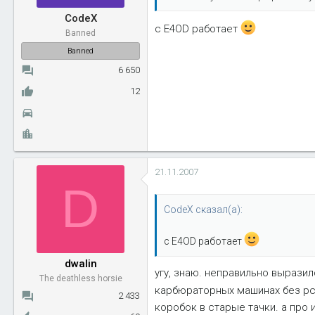
ы
л
CodeX
а
c E4OD работает
Banned
Banned
6 650
12
21.11.2007
D
CodeX сказал(а):
c E4OD работает
dwalin
угу, знаю. неправильно выразил
The deathless horsie
карбюраторных машинах без p
2 433
коробок в старые тачки. а про 