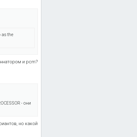
 as the
ннатором и pcm?
PROCESSOR - они
риантов, но какой