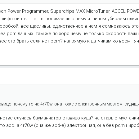
rtech Power Programmer, Superchips MAX MicroTuner, ACCEL PO
 шифтпоинты. т.е. ты понимаешь к чему я. чипом убираем влия
оробкой. все щасливы. единственное в чем я сомневаюсь это
з pcm данных. там же по хорошему не только скорость важна, 
 все это брать если нет pcm? напрямую к датчикам ко всем тян
ицо почему то на 4r70w. она тоже с электронным мозгом, сидящ
инстве случаев бауманнатор ставицо куда? на старые мустанки
 aod. а 4r70w (она же aod-e) электронная, она без pcm нироб