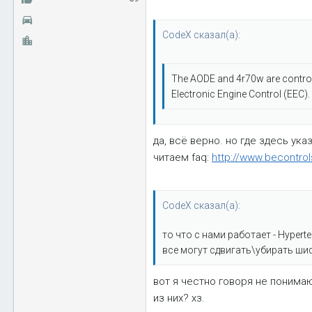
CodeX сказал(а):
The AODE and 4r70w are control
Electronic Engine Control (EEC).
да, всё верно. но где здесь ука
читаем faq:
http://www.becontro
CodeX сказал(а):
то что с нами работает - Hyper
все могут сдвигать\убирать шиф
вот я честно говоря не понимаю
из них? хз.