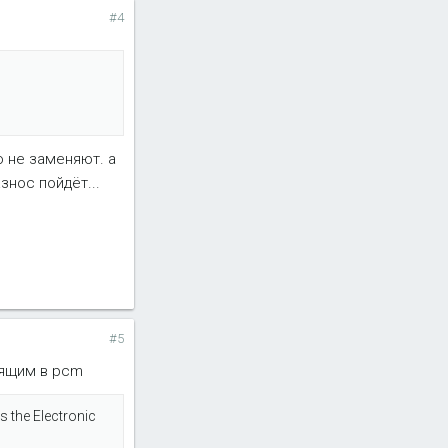
#4
о не заменяют. а
знос пойдёт...
#5
дящим в pcm
 the Electronic