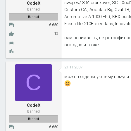
swap w/ 8.5" crankover, SCT Xca
CodeX
Custom CAI, Accufab Big Oval TB, 
Banned
Aeromotive A-1000 FPR, KBX custo
Banned
Flex-a-lite 210B elec fans, Innova
6 650
12
сам понимаешь, не ретрофит это
они одно и то же.
21.11.2007
C
можт в отдельную тему помувит
CodeX
Banned
Banned
6 650