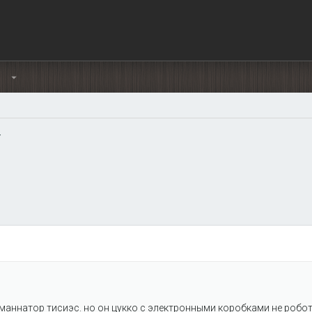
Ы
г
маннатор тисиэс. но он цукко с электронными коробками не робо