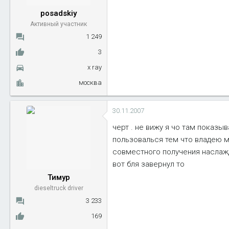
ы
л
posadskiy
а
Активный участник
1 249
3
x ray
москва
30.11.2007
черт . не вижу я чо там показыв
пользовалься тем что владею 
совместного получения наслаж
вот бля завернул то
Тимур
dieseltruck driver
3 233
169