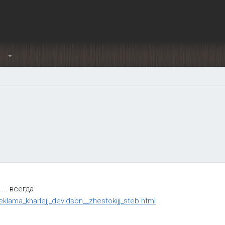
Ы
... всегда
reklama_kharlejj_devidson__zhestokijj_steb.html