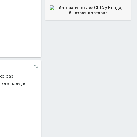
#2
ько раз
ога полу для