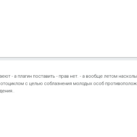
аеют - а плагин поставить - прав нет. - а вообще летом наскол
мотоциклом с целью соблазнения молодых особ противоположн
дения..