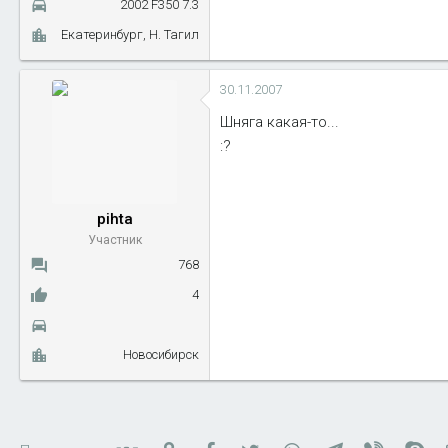
2002 F350 7.3
Екатеринбург, Н. Тагил
30.11.2007
Шняга какая-то...
:?
pihta
Участник
768
4
Новосибирск