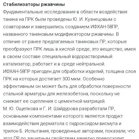
Стабилизаторы ржавчины
Фундаментальные исследования в области воздействия
танина на ПРК были проведены Ю. И. Кузнецовым с
соавторами и завершились созданием ИФХАН-58ПР,
названного таниновым модификатором ржавчины. В
отличие от ранее предлагаемых таниновых ПР, которые
преобразуют ПРК лишь в кислой среде, это вещество, имея
в своем составе специальный водорастворимый
катализатор, работает и в среде нейтральной.
ИФХАН-58ПР пригоден для обработки изделий, толщина слоя
ПРК на которых достигает 300 мкм. Особенно
эффективным он может быть для обработки поверхности
стальной арматуры для железобетона, поскольку не
снижает ее сцепления с цементной матрицей.
М. Ю. Ощепкова и Г. И. Шайдурова разработали ПР,
основными компонентами которого является продукт
взаимодействия дерматола с гидроксидом висмута и
трилон Б. Испытания, проведенные авторами, показали, что
этот ПР по защитным свойствам заметно превосходит