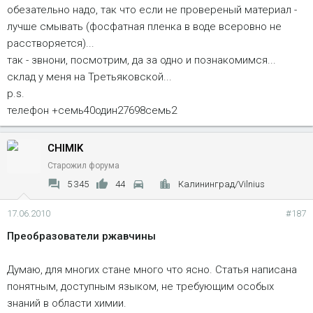
обезательно надо, так что если не провереный материал -
лучше смывать (фосфатная пленка в воде всеровно не
расстворяется)...
так - звнони, посмотрим, да за одно и познакомимся...
склад у меня на Третьяковской...
p.s.
телефон +семь40один27698семь2
CHIMIK
Старожил форума
5 345
44
Калининград/Vilnius
17.06.2010
#187
Преобразователи ржавчины
Думаю, для многих стане много что ясно. Статья написана
понятным, доступным языком, не требующим особых
знаний в области химии.