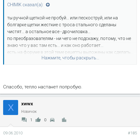
CHIMIK сказал(а):
ты ручной щеткой не пробуй... или пескоструй, или на
болгарке щетки жесткие с троса стального сделаны
чистят... а остальное все - дрочиловка...
по преобразователям - ни чего не подскажу, потому, что не
знаю что у вас там есть... и как оно работает...
есть на форуме в этой теме рецепты выложены как сделать...
Нажмите, чтобы раскрыть...
если у тебя есть доступ к ортофосфорной кислоте и
спирту...
Спасобо, тепло настанет попробую.
xwwx
X
Новичок
1
0
09.06.2010
#185