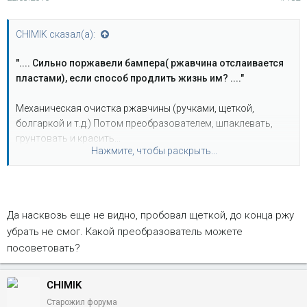
CHIMIK сказал(а):
".... Сильно поржавели бампера( ржавчина отслаивается
пластами), если способ продлить жизнь им? ...."
Механическая очистка ржавчины (ручками, щеткой,
болгаркой и т.д.) Потом преобразователем, шпаклевать,
грунтовать и красить...
Нажмите, чтобы раскрыть...
На сколько это "сильно", коль на сквозь, то тады ой...
"..... И как можно выправить вмятину на бампере.
Подходят ли те антикоррозийные составы, что и для
порогов и днища?...."
Да насквозь еще не видно, пробовал щеткой, до конца ржу
убрать не смог. Какой преобразователь можете
Рихтовка рулит... составы то подходят, но как это
посоветовать?
визуально будет выглядит, если только внутреннею
сторону...
CHIMIK
Старожил форума