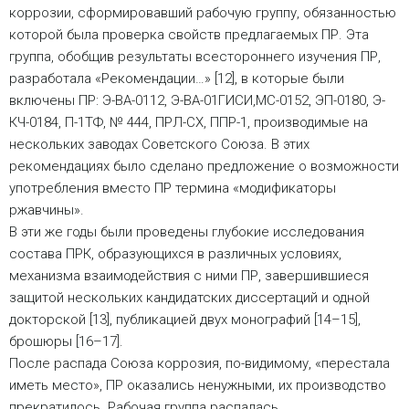
коррозии, сформировавший рабочую группу, обязанностью
которой была проверка свойств предлагаемых ПР. Эта
группа, обобщив результаты всестороннего изучения ПР,
разработала «Рекомендации…» [12], в которые были
включены ПР: Э-ВА-0112, Э-ВА-01ГИСИ,МС-0152, ЭП-0180, Э-
КЧ-0184, П-1ТФ, № 444, ПРЛ-СХ, ППР-1, производимые на
нескольких заводах Советского Союза. В этих
рекомендациях было сделано предложение о возможности
употребления вместо ПР термина «модификаторы
ржавчины».
В эти же годы были проведены глубокие исследования
состава ПРК, образующихся в различных условиях,
механизма взаимодействия с ними ПР, завершившиеся
защитой нескольких кандидатских диссертаций и одной
докторской [13], публикацией двух монографий [14–15],
брошюры [16–17].
После распада Союза коррозия, по-видимому, «перестала
иметь место», ПР оказались ненужными, их производство
прекратилось. Рабочая группа распалась.