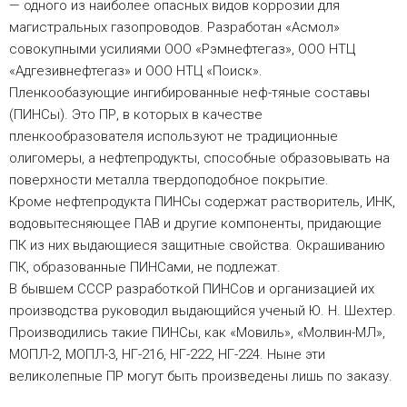
— одного из наиболее опасных видов коррозии для
магистральных газопроводов. Разработан «Асмол»
совокупными усилиями ООО «Рэмнефтегаз», ООО НТЦ
«Адгезивнефтегаз» и ООО НТЦ «Поиск».
Пленкообазующие ингибированные неф-тяные составы
(ПИНСы). Это ПР, в которых в качестве
пленкообразователя используют не традиционные
олигомеры, а нефтепродукты, способные образовывать на
поверхности металла твердоподобное покрытие.
Кроме нефтепродукта ПИНСы содержат растворитель, ИНК,
водовытесняющее ПАВ и другие компоненты, придающие
ПК из них выдающиеся защитные свойства. Окрашиванию
ПК, образованные ПИНСами, не подлежат.
В бывшем СССР разработкой ПИНСов и организацией их
производства руководил выдающийся ученый Ю. Н. Шехтер.
Производились такие ПИНСы, как «Мовиль», «Молвин-МЛ»,
МОПЛ-2, МОПЛ-3, НГ-216, НГ-222, НГ-224. Ныне эти
великолепные ПР могут быть произведены лишь по заказу.