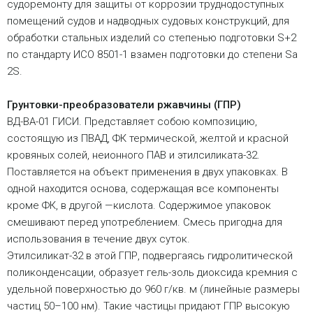
судоремонту для защиты от коррозии труднодоступных
помещений судов и надводных судовых конструкций, для
обработки стальных изделий со степенью подготовки S+2
по стандарту ИСО 8501-1 взамен подготовки до степени Sa
2Ѕ.
Грунтовки-преобразователи ржавчины (ГПР)
ВД-ВА-01 ГИСИ. Представляет собою композицию,
состоящую из ПВАД, ФК термической, желтой и красной
кровяных солей, неионного ПАВ и этилсиликата-32.
Поставляется на объект применения в двух упаковках. В
одной находится основа, содержащая все компоненты
кроме ФК, в другой —кислота. Содержимое упаковок
смешивают перед употреблением. Смесь пригодна для
использования в течение двух суток.
Этилсиликат-32 в этой ГПР, подвергаясь гидролитической
поликонденсации, образует гель-золь диоксида кремния с
удельной поверхностью до 960 г/кв. м (линейные размеры
частиц 50–100 нм). Такие частицы придают ГПР высокую