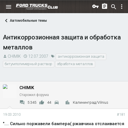
Автомобильные темы
Антикоррозионная защита и обработка
металлов
А
Д
Т
CHIMIK
12.07.2007
антикоррозионная защита
в
а
е
битумполимерный раствор
обработка металлов
т
т
г
о
а
и
р
н
т
CHIMIK
а
е
ч
Старожил форума
м
а
5 345
44
Калининград/Vilnius
ы
л
а
19.03.2010
#181
".... Сильно поржавели бампера( ржавчина отслаивается