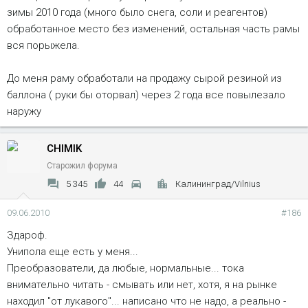
зимы 2010 года (много было снега, соли и реагентов)
обработанное место без изменений, остальная часть рамы
вся порыжела.
До меня раму обработали на продажу сырой резиной из
баллона ( руки бы оторвал) через 2 года все повылезало
наружу
CHIMIK
Старожил форума
5 345
44
Калининград/Vilnius
09.06.2010
#186
Здароф.
Унипола еще есть у меня...
Преобразователи, да любые, нормальные... тока
внимательно читать - смывать или нет, хотя, я на рынке
находил "от лукавого"... написано что не надо, а реально -