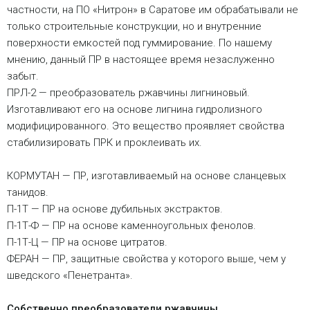
частности, на ПО «Нитрон» в Саратове им обрабатывали не
только строительные конструкции, но и внутренние
поверхности емкостей под гуммирование. По нашему
мнению, данный ПР в настоящее время незаслуженно
забыт.
ПРЛ-2 — преобразователь ржавчины лигниновый.
Изготавливают его на основе лигнина гидролизного
модифицированного. Это вещество проявляет свойства
стабилизировать ПРК и проклеивать их.
КОРМУТАН — ПР, изготавливаемый на основе сланцевых
танидов.
П-1Т — ПР на основе дубильных экстрактов.
П-1Т-Ф — ПР на основе каменноугольных фенолов.
П-1Т-Ц — ПР на основе цитратов.
ФЕРАН — ПР, защитные свойства у которого выше, чем у
шведского «Пенетранта».
Собственно преобразователи ржавчины