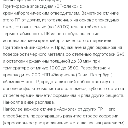
Грунт-краска эпоксидная «ЭП-флекс» с
кремнийорганическим отвердителем. Заметное отличие
этого ПР от других, изготовленных на основе эпоксидных
смол, — повышенные (до 150 0С) теплостойкость и
термостабильность ПК из него, обусловленные
использованием кремнийорганического отвердителя.
Грунтовка «Виникор-061». Предназначена для окрашивания
поверхности черного металла со степенью подготовки S+3
и остатками ржавчины толщиной до 30 мкм при
температуре от минус 10 0С до 35 0С. Разработана и
производится ООО НПП «Экорнева» (Санкт-Петербург).
«Асмол» — это ПР, представляющий собою мастику на
основе асфальто-смолистого олигомера, кубового остатка
от регенерации диметилформамида и ряда других веществ.
Наносят в виде расплава.
Наиболее важное отличие «Асмола» от других ПР — его
способность предотвращать развитие стресс-коррозии
(коррозионное растрескивание металла под напряжением)