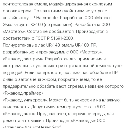
пентафталевая смола, модифицированная акриловым
сополимером. По защитным свойствам не уступает
английскому ПР Hammerite. Разработан ООО «Матек».
Эмаль-грунт ПФ-100 (по ржавчине). Разработана ООО
«Мастеръ». Состав не сообщается. Производится в
соответствии с ГОСТ Р 51691-2000.
Полиуретановые лак UR-140, эмаль UR-108. ПР,
разработанные и производимые ООО «Мастеръ».
«Ржавоед-экстрим». Разработан для применения в
экстремальных условиях: при отрицательной температуре,
под водой. Если поверхность, подлежащая обработке ПР,
сильно загрязнена жиром, покрыта инеем, то ее
предварительно обрабатывают спреем, название которого
«Ржавоед-праймер».
«Ржавоед-универсал». Может быть нанесен и на влажную
поверхность. Допустимая температура — от +5 0С.
«Ржавоед-авто». Предназначен, в первую очередь, для
ремонта автомашин. Производит «Ржавоеды» ООО
«Стайлер» (Санкт-Петербург).