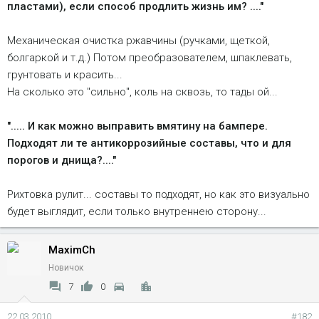
пластами), если способ продлить жизнь им? ...."
Механическая очистка ржавчины (ручками, щеткой,
болгаркой и т.д.) Потом преобразователем, шпаклевать,
грунтовать и красить...
На сколько это "сильно", коль на сквозь, то тады ой...
"..... И как можно выправить вмятину на бампере.
Подходят ли те антикоррозийные составы, что и для
порогов и днища?...."
Рихтовка рулит... составы то подходят, но как это визуально
будет выглядит, если только внутреннею сторону...
MaximCh
Новичок
7
0
22.03.2010
#182