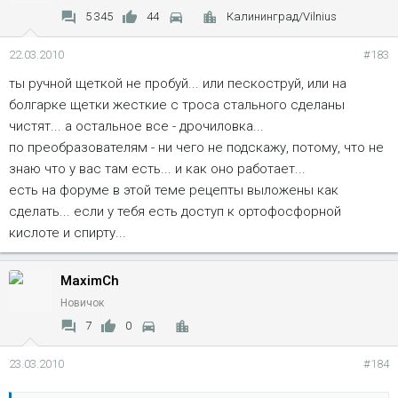
5 345
44
Калининград/Vilnius
22.03.2010
#183
ты ручной щеткой не пробуй... или пескоструй, или на
болгарке щетки жесткие с троса стального сделаны
чистят... а остальное все - дрочиловка...
по преобразователям - ни чего не подскажу, потому, что не
знаю что у вас там есть... и как оно работает...
есть на форуме в этой теме рецепты выложены как
сделать... если у тебя есть доступ к ортофосфорной
кислоте и спирту...
MaximCh
Новичок
7
0
23.03.2010
#184