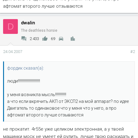
афтомат второго лучше отзываются
dwalin
D
The deathless horsie
2 433
69
24.04.2007
#2
фордик сказал(а):
люди!!!!!!!!!!!!!!!!!!!!!!!!
у меня возникла мысль!!!!!!!!!!!!
а что если вкрячить АКП от ЭКСП2 на мой аппарат? по идее
Двигатель то одинаковое что у меня что у него, а про
афтомат второго лучше отзываются
не прокатит. 4r55e уже целиком электронная, а у твоей
машинки моск не умеет ей рулить. лучше твою раскидать и