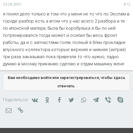
24.04.2007
#12
я понял дело только в том что у меня не то что по Экспам в
городе разбор есть а втом что у нас всего 2 разбора и те
по ипонской матери, была бы коробулька я бы по ней
потренировался тогда может и осилил бы весь фронт
работы, да и с запчастями голяк полный я блин прокладки
впускного коллектора которые верхняя и нижняя (хитрая)
три раза заказывал пока привезли то что нужно, ладно
думаю в москву приканаю сделаю и отдам машинку жене
Вам необходимо войти или зарегистрироваться, чтобы здесь
отвечать.
Вконтакте
Одноклассники
Facebook
Twitter
WhatsApp
Telegram
Viber
Skyp
Поделиться:
Электронная почта
Ссылка