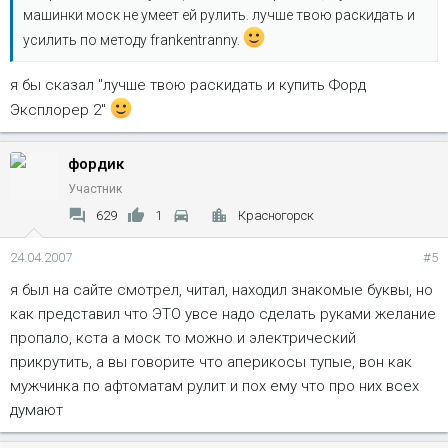
машинки моск не умеет ей рулить. лучше твою раскидать и
усилить по методу frankentranny.
я бы сказал "лучше твою раскидать и купить Форд
Эксплорер 2"
фордик
Участник
629
1
Красногорск
24.04.2007
#5
я был на сайте смотрел, читал, находил знакомые буквы, но
как представил что ЭТО увсе надо сделать руками желание
пропало, кста а моск то можно и электрический
прикрутить, а вы говорите что аперикосы тупые, вон как
мужчинка по афтоматам рулит и пох ему что про них всех
думают