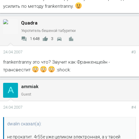
усилить по методу frankentranny.
Quadra
Укротитель бешеной табуретки
1 648
3
24.04.2007
#3
frankentranny это что? Звучит как Франкенщейн -
трансвестит
:shock:
ammiak
A
Guest
24.04.2007
#4
dwalin сказал(а):
не прокатит. 4r55e уже целиком электронная, а у твоей