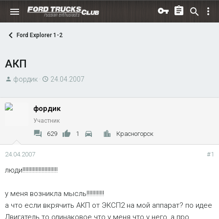
Ford Explorer 1-2
АКП
А
Д
фордик
24.04.2007
в
а
т
т
фордик
о
а
Участник
р
н
т
а
629
1
Красногорск
е
ч
м
а
24.04.2007
#1
ы
л
люди!!!!!!!!!!!!!!!!!!!!!!!!
а
у меня возникла мысль!!!!!!!!!!!!
а что если вкрячить АКП от ЭКСП2 на мой аппарат? по идее
Двигатель то одинаковое что у меня что у него, а про