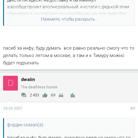
двести пятьдесят на доставку я бы накинул.
а вообще проект вполне реальный. я кстати с дядькой этим
списывался, он говорит что коробка до сих пор ездит без
Нажмите, чтобы раскрыть...
проблем.
пасиб за инфу, буду думать. все равно реально смогу что то
делать только летом в москве, а там и к Тимуру можно
будет подъехать
dwalin
D
The deathless horsie
2 433
69
24.04.2007
#9
фордик сказал(а):
пасиб за инфу, буду думать. все равно реально смогу что то