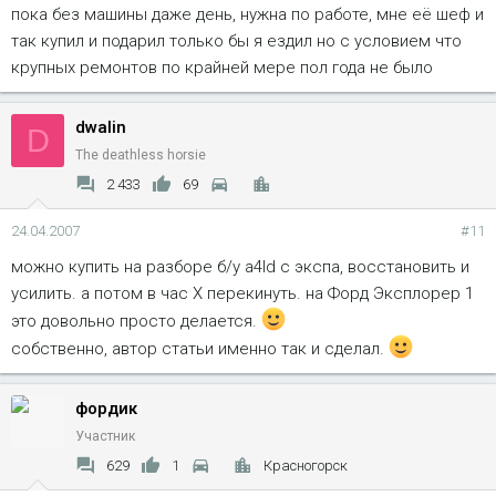
пока без машины даже день, нужна по работе, мне её шеф и
так купил и подарил только бы я ездил но с условием что
крупных ремонтов по крайней мере пол года не было
dwalin
D
The deathless horsie
2 433
69
24.04.2007
#11
можно купить на разборе б/у a4ld с экспа, восстановить и
усилить. а потом в час X перекинуть. на Форд Эксплорер 1
это довольно просто делается.
собственно, автор статьи именно так и сделал.
фордик
Участник
629
1
Красногорск