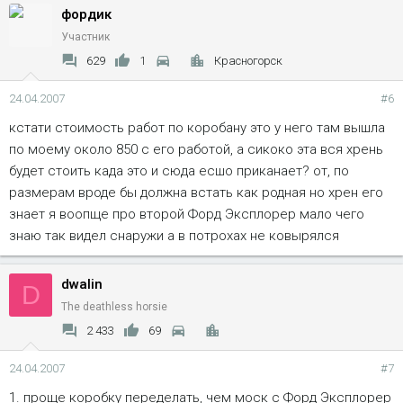
фордик
Участник
629
1
Красногорск
24.04.2007
#6
кстати стоимость работ по коробану это у него там вышла
по моему около 850 с его работой, а сикоко эта вся хрень
будет стоить када это и сюда есшо приканает? от, по
размерам вроде бы должна встать как родная но хрен его
знает я воопще про второй Форд Эксплорер мало чего
знаю так видел снаружи а в потрохах не ковырялся
dwalin
D
The deathless horsie
2 433
69
24.04.2007
#7
1. проще коробку переделать, чем моск с Форд Эксплорер