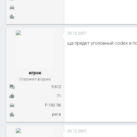
05.12.2007
ща придет уголовный codex и п
игрок
Старожил форума
5 612
71
F-150 '06
рига
05.12.2007