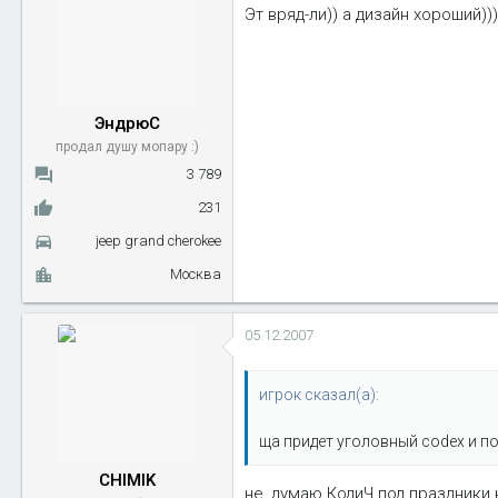
Эт вряд-ли)) а дизайн хороший)))
ЭндрюС
продал душу мопару :)
3 789
231
jeep grand cherokee
Москва
05.12.2007
игрок сказал(а):
ща придет уголовный codex и по
CHIMIK
не, думаю КодиЧ под праздники