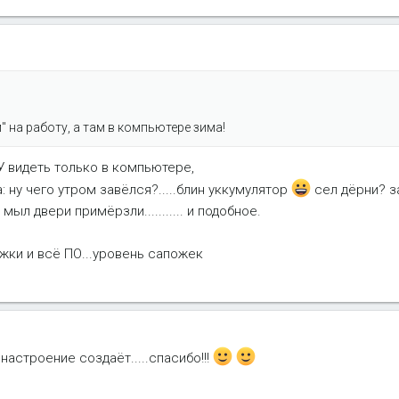
 на работу, а там в компьютере зима!
видеть только в компьютере,
: ну чего утром завёлся?.....блин уккумулятор
сел дёрни? з
мыл двери примёрзли........... и подобное.
ожки и всё ПО...уровень сапожек
 настроение создаёт.....спасибо!!!