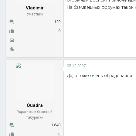
Огромный респект приложившим 
ы
л
На бээмвэшных форумах такой к
Vladimir
а
Участник
129
0
05.12.2007
Да, я тоже очень обрадовался..
Quadra
Укротитель бешеной
табуретки
1 648
3