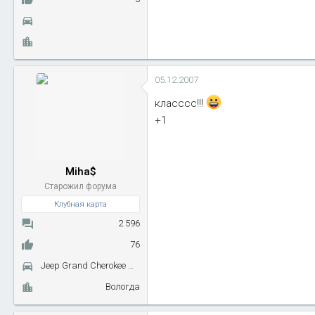
05.12.2007
класссс!!!
+1
Miha$
Старожил форума
Клубная карта
2 596
76
Jeep Grand Cherokee wk2
Вологда