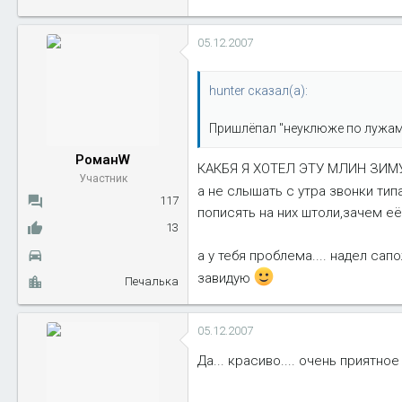
05.12.2007
hunter сказал(а):
Пришлёпал "неуклюже по лужам"
РоманW
КАКБЯ Я ХОТЕЛ ЭТУ МЛИН ЗИМУ 
Участник
а не слышать с утра звонки типа
117
пописять на них штоли,зачем её 
13
а у тебя проблема.... надел сап
завидую
Печалька
05.12.2007
Да... красиво.... очень приятное