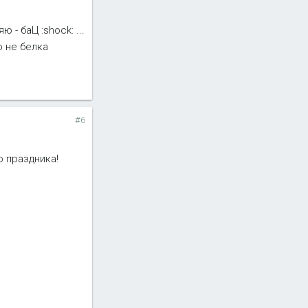
- баЦ :shock: ...
то не белка
#6
 праздника!