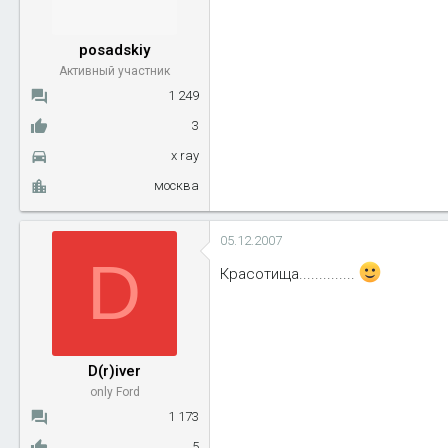
posadskiy
Активный участник
1 249
3
x ray
москва
05.12.2007
D
Красотища..............
D(r)iver
only Ford
1 173
5