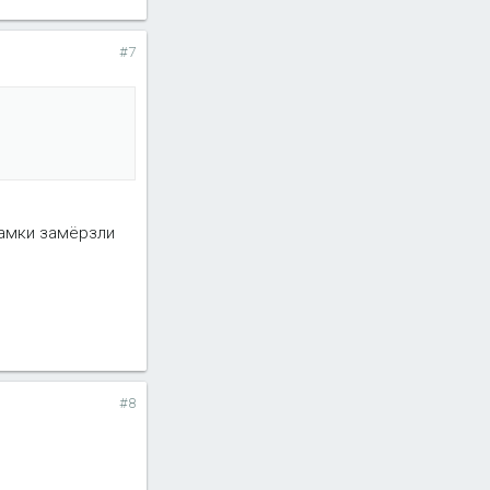
#7
амки замёрзли
#8