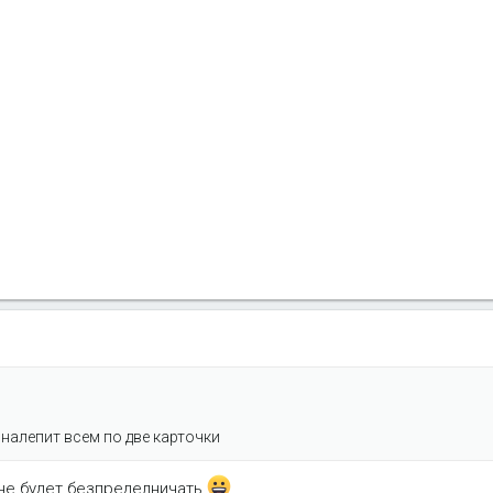
налепит всем по две карточки
 не будет безпределничать
....