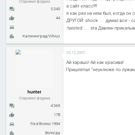
Старожил форума
а сайт класс!!!!
5 345
я как раз на нем был, когда он 
44
ДРУГОЙ :shock: .... думал все - с
:twisted: .... эта Давлин прикалы
Калининград/Vilnius
05.12.2007
Ай харашо! Ай как красива!
Пришлёпал "неуклюже по лужам"
hunter
Старожил форума
4 369
178
Ford Bronco 1994
Вологда