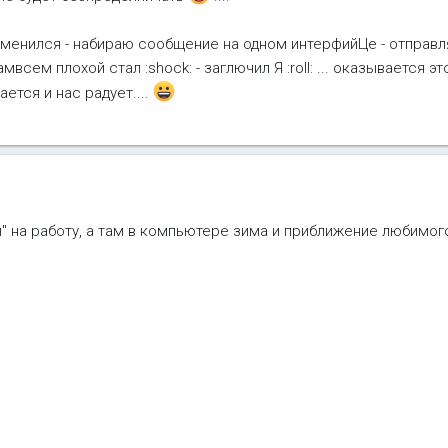
сменился - набираю сообщение на одном интерфийЦе - отправляю 
амвсем плохой стал :shock: - заглючил Я :roll: ... оказывается э
вается и нас радует....
 на работу, а там в компьютере зима и приближение любимого