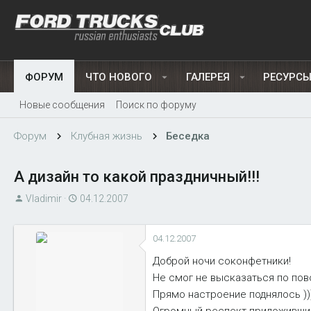
ФОРУМ
ЧТО НОВОГО
ГАЛЕРЕЯ
РЕСУРС
Новые сообщения
Поиск по форуму
Форум
Клубная жизнь
Беседка
А дизайн то какой праздничный!!!
А
Д
Vladimir
04.12.2007
в
а
т
т
04.12.2007
о
а
р
н
Доброй ночи соконфетники!
т
а
Не смог не высказаться по повод
е
ч
Прямо настроение поднялось ))
м
а