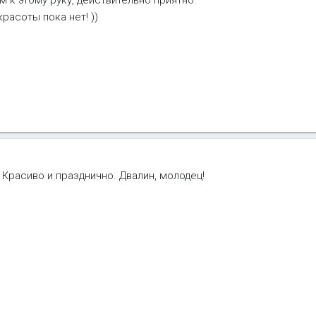
к этому руку, действительно приятно.
расоты пока нет! ))
. Красиво и празднично. Двалин, молодец!