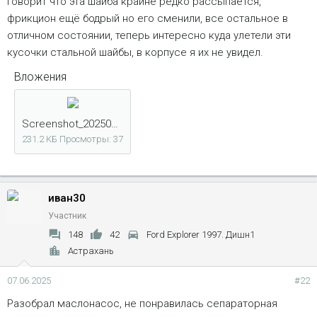
говорит что эта шайба крайне редко рассыпается,
фрикцион ещё бодрый но его сменили, все остальное в
отличном состоянии, теперь интересно куда улетели эти
кусочки стальной шайбы, в корпусе я их не увидел.
Вложения
Screenshot_20250526_223919_com.whatsapp.jpg
231.2 КБ
Просмотры: 37
иван30
Участник
148
42
Ford Explorer 1997. Дишн1
Астрахань
07.06.2025
#22
Разобрал маслонасос, не понравилась сепараторная