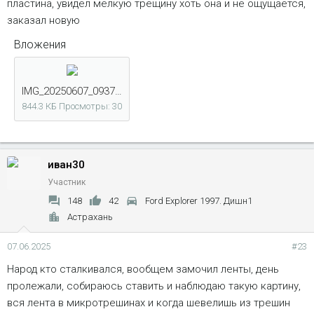
пластина, увидел мелкую трещину хоть она и не ощущается,
заказал новую
Вложения
IMG_20250607_093747.jpg
844.3 КБ
Просмотры: 30
иван30
Участник
148
42
Ford Explorer 1997. Дишн1
Астрахань
07.06.2025
#23
Народ кто сталкивался, вообщем замочил ленты, день
пролежали, собираюсь ставить и наблюдаю такую картину,
вся лента в микротрешинах и когда шевелишь из трешин