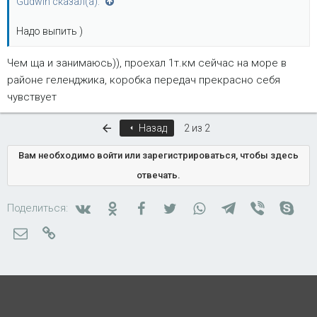
Gudwin сказал(а):
Надо выпить )
Чем ща и занимаюсь)), проехал 1т.км сейчас на море в
районе геленджика, коробка передач прекрасно себя
чувствует
Первый
Назад
2 из 2
Вам необходимо войти или зарегистрироваться, чтобы здесь
отвечать.
Вконтакте
Одноклассники
Facebook
Twitter
WhatsApp
Telegram
Viber
Skyp
Поделиться:
Электронная почта
Ссылка