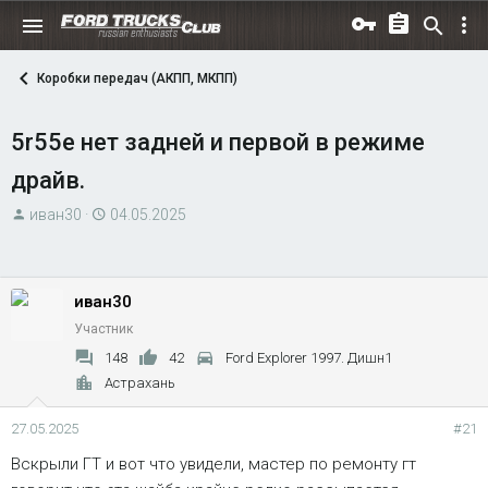
Коробки передач (АКПП, МКПП)
5r55e нет задней и первой в режиме
драйв.
А
Д
иван30
04.05.2025
в
а
т
т
о
а
иван30
р
н
Участник
т
а
е
ч
148
42
Ford Explorer 1997. Дишн1
м
а
Астрахань
ы
л
27.05.2025
а
#21
Вскрыли ГТ и вот что увидели, мастер по ремонту гт