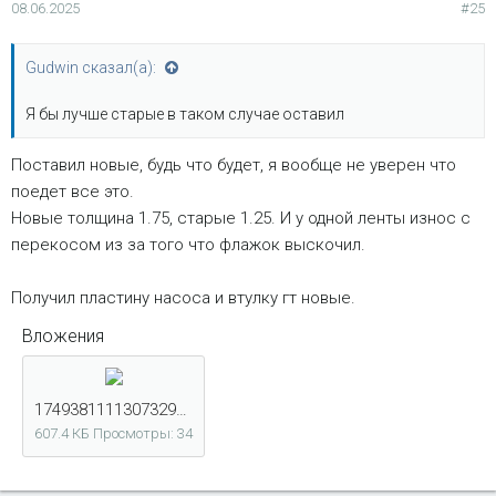
08.06.2025
#25
Gudwin сказал(а):
Я бы лучше старые в таком случае оставил
Поставил новые, будь что будет, я вообще не уверен что
поедет все это.
Новые толщина 1.75, старые 1.25. И у одной ленты износ с
перекосом из за того что флажок выскочил.
Получил пластину насоса и втулку гт новые.
Вложения
17493811113073296288466325737397.jpg
607.4 КБ
Просмотры: 34