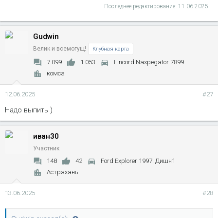
Последнее редактирование:
11.06.2025
Gudwin
Велик и всемогущ!
Клубная карта
7 099
1 053
Lincord Naxpegator 7899
комса
12.06.2025
#27
Надо выпить )
иван30
Участник
148
42
Ford Explorer 1997. Дишн1
Астрахань
13.06.2025
#28