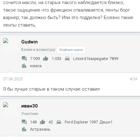
сочится масло, на старых такого наблюдается близко,
такое ощущение что фрикцион отваливается, ленты борг
варнер, так должно быть? Или это подделка? Боязно такие
ленты ставить,
Gudwin
Велик и всемогущ!
Клубная карта
7 099
1 053
Lincord Naxpegator 7899
комса
07.06.2025
#24
Я бы лучше старые в таком случае оставил
иван30
Участник
148
42
Ford Explorer 1997. Дишн1
Астрахань