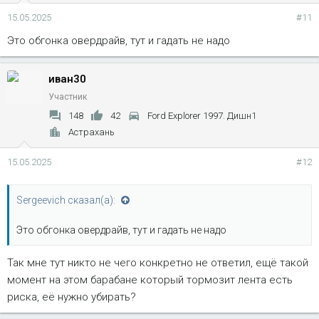
15.05.2025
#11
Это обгонка овердрайв, тут и гадать не надо
иван30
Участник
148
42
Ford Explorer 1997. Дишн1
Астрахань
15.05.2025
#12
Sergeevich сказал(а):
Это обгонка овердрайв, тут и гадать не надо
Так мне тут никто не чего конкретно не ответил, ещё такой
момент на этом барабане который тормозит лента есть
риска, её нужно убирать?