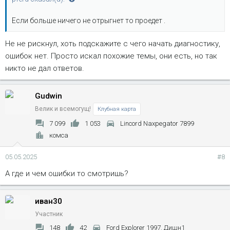
Если больше ничего не отрыгнет то проедет .
Не не рискнул, хоть подскажите с чего начать диагностику,
ошибок нет. Просто искал похожие темы, они есть, но так
никто не дал ответов.
Gudwin
Велик и всемогущ!
Клубная карта
7 099
1 053
Lincord Naxpegator 7899
комса
05.05.2025
#8
А где и чем ошибки то смотришь?
иван30
Участник
148
42
Ford Explorer 1997. Дишн1