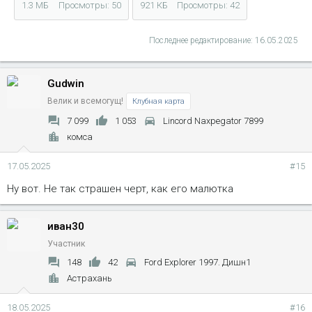
1.3 МБ
Просмотры: 50
921 КБ
Просмотры: 42
Последнее редактирование:
16.05.2025
Gudwin
Велик и всемогущ!
Клубная карта
7 099
1 053
Lincord Naxpegator 7899
комса
17.05.2025
#15
Ну вот. Не так страшен черт, как его малютка
иван30
Участник
148
42
Ford Explorer 1997. Дишн1
Астрахань
18.05.2025
#16