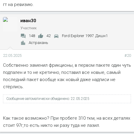
гт на ревизию.
иван30
Участник
148
42
Ford Explorer 1997. Дишн1
Астрахань
22.05.2025
#20
Собственно заменил фрикционы, в первом пакете один чуть
подпален и то не кретично, поставил все новые, самый
последний пакет вообще как новый даже надписи не
стёрлись.
Сообщение автоматически объединено:
22.05.2025
Как такое возможно? При пробеге 310 ткм, на всех деталях
стоит 97г,то есть никто ни разу туда не лазил.