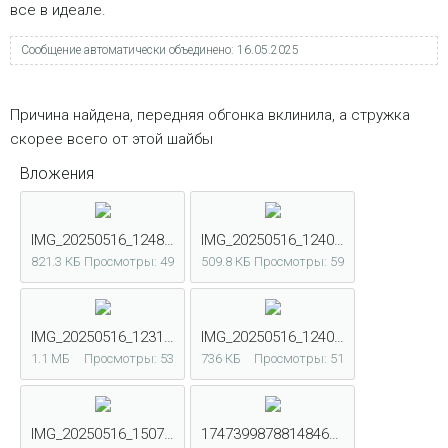
все в идеале.
Сообщение автоматически объединено:
16.05.2025
Причина найдена, передняя обгонка вклинила, а стружка
скорее всего от этой шайбы
Вложения
IMG_20250516_124851.jpg
IMG_20250516_124051.jpg
821.3 КБ
Просмотры: 49
509.8 КБ
Просмотры: 59
IMG_20250516_123135.jpg
IMG_20250516_124042.jpg
1.1 МБ
Просмотры: 53
736 КБ
Просмотры: 51
IMG_20250516_150722.jpg
17473998788148469498202224649853.jpg