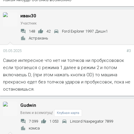
иван30
Участник
148
42
Ford Explorer 1997. Дишн1
Астрахань
05.05.2025
#3
Самое интересное что нет ни толчков ни пробуксововок
если трогаешся с режима 1 далее в режим 2 и потом
включаешь D, (при этом нажать кнопка OD) то машина
прекрасно едет без толчков ударов и пробуксовок, пока не
остановишься.
Gudwin
Велик и всемогущ!
Клубная карта
7 099
1 053
Lincord Naxpegator 7899
комса