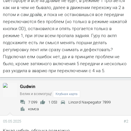
светофоре и все на драйве не едет, в режиме 1 трогается
как ни в чем не бывало, далее в движении перехожу на 2 а
потом и сам драйв, и пока не остановишься все передачи
переключаются без проблем (но только в режиме нажатой
кнопки OD), остановился и опять трогается только в
режиме 1, при этом всем пропала задняя. Гуру по акпп
подскажите есть ли смысл менять поршни делать
регулировку лент или сразу снимать и дефектовать?
Подключал елм ошибок нет, да и в принципе проблем не
было, кроме затяжного включения 5 передачи и несколько
раз уходила в аварию при переключении с 4 на 5.
Gudwin
Велик и всемогущ!
Клубная карта
7 099
1 053
Lincord Naxpegator 7899
комса
05.05.2025
#2
Какая нибудь обгонка возможно