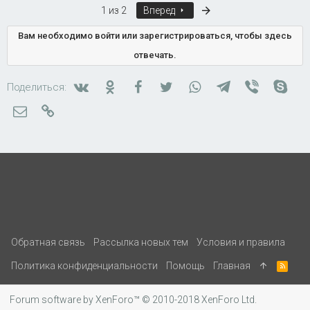
Последняя
1 из 2
Вперед
Вам необходимо войти или зарегистрироваться, чтобы здесь
отвечать.
Вконтакте
Одноклассники
Facebook
Twitter
WhatsApp
Telegram
Viber
Skyp
Поделиться:
Электронная почта
Ссылка
Обратная связь
Рассылка новых тем
Условия и правила
Политика конфиденциальности
Помощь
Главная
R
S
S
Forum software by XenForo™
© 2010-2018 XenForo Ltd.