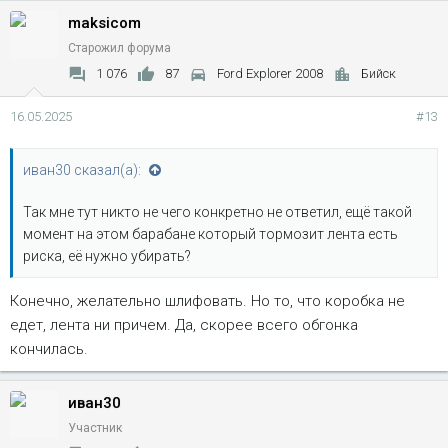
maksicom
Старожил форума
1 076
87
Ford Explorer 2008
Бийск
16.05.2025
#13
иван30 сказал(а):
Так мне тут никто не чего конкретно не ответил, ещё такой
момент на этом барабане который тормозит лента есть
риска, её нужно убирать?
Конечно, желательно шлифовать. Но то, что коробка не
едет, лента ни причем. Да, скорее всего обгонка
кончилась.
иван30
Участник