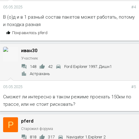
05.05.2025
#4
В (о)д и в 1 разный состав пакетов может работать, потому
и походка разная
С
Понравилось
pferd
и
м
иван30
п
а
Участник
т
148
42
Ford Explorer 1997. Дишн1
и
Астрахань
и
:
05.05.2025
#5
Сможет ли интересно в таком режиме проехать 150км по
трассе, или не стоит рисковать?
pferd
P
Старожил форума
818
317
Navigator 1.Explorer 2