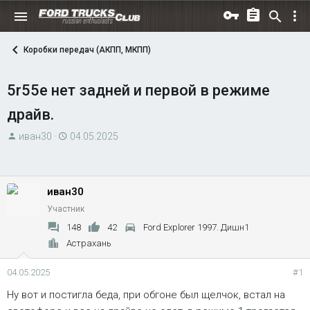
Коробки передач (АКПП, МКПП)
5r55e нет задней и первой в режиме
драйв.
А
Д
иван30
04.05.2025
в
а
т
т
о
а
иван30
р
н
Участник
т
а
е
ч
148
42
Ford Explorer 1997. Дишн1
м
а
Астрахань
ы
л
04.05.2025
а
#1
Ну вот и постигла беда, при обгоне был щелчок, встал на