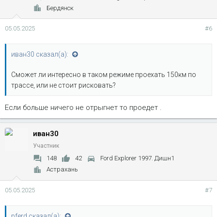
Бердянск
05.05.2025
#6
иван30 сказал(а):
Сможет ли интересно в таком режиме проехать 150км по
трассе, или не стоит рисковать?
Если больше ничего не отрыгнет то проедет .
иван30
Участник
148
42
Ford Explorer 1997. Дишн1
Астрахань
05.05.2025
#7
pferd сказал(а):