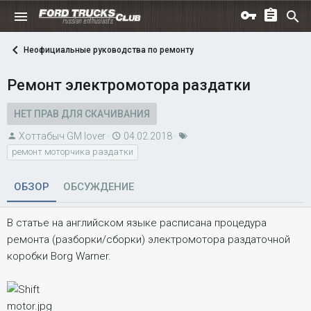
Неофициальные руководства по ремонту
Ремонт электромотора раздатки
НЕТ ПРАВ ДЛЯ СКАЧИВАНИЯ
А
Д
Т
Хоттабыч GM lover
04.02.2018
в
а
е
ремонт моторчика раздатки
т
т
г
о
а
и
ОБЗОР
ОБСУЖДЕНИЕ
р
с
о
В статье на английском языке расписана процедура
з
ремонта (разборки/сборки) электромотора раздаточной
д
коробки Borg Warner.
а
н
и
я