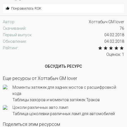
С
Понравилось
RSK
и
м
Автор
Хоттабыч GM lover
п
Скачиваний
76
а
Первый выпуск
04.02.2018
т
Обновление
04.02.2018
и
5
Рейтинг
и
:
Оценок: 1
ОБСУДИТЬ РЕСУРС
Еще ресурсы от Хоттабыч GM lover
Моменты затяжек для задних мостов с расшифровкой
кода
Таблицы зазоров и моментов затяжек Траков
Цоколи различных авто ламп
Таблица цоколевки различных ламп для автомобилей
Поделиться этим ресурсом