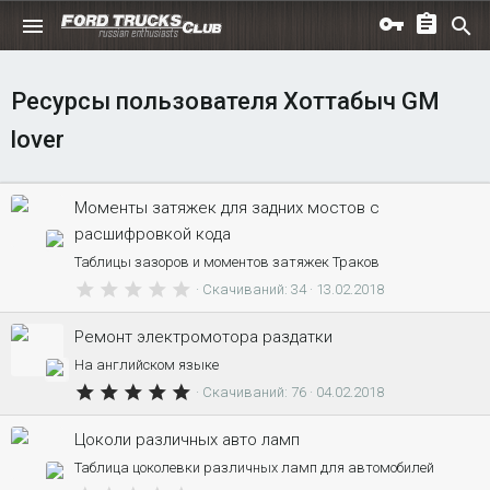
Ресурсы пользователя Хоттабыч GM
lover
Моменты затяжек для задних мостов с
расшифровкой кода
Таблицы зазоров и моментов затяжек Траков
0
Скачиваний
34
13.02.2018
.
0
Ремонт электромотора раздатки
0
На английском языке
з
5
в
Скачиваний
76
04.02.2018
.
е
0
з
Цоколи различных авто ламп
0
д
Таблица цоколевки различных ламп для автомобилей
з