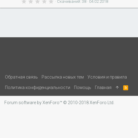
0
в
Скачиваний
38
04.02.2018
.
е
0
з
0
д
з
в
е
з
д
Обратная связь
Рассылка новых тем
Условия и правила
Политика конфиденциальности
Помощь
Главная
R
S
S
Forum software by XenForo™
© 2010-2018 XenForo Ltd.