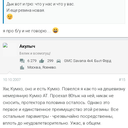
Дык вот и грю: что у нас и что у вас.
И еще резина новая.
я про б/у и не говорю....
Акулыч
Велик и всемогущ!
6 279
299
GMC Savana 4x4. Был Форд
Москва, Ясенево.
10.10.2007
#15
Хм, Кумхо, оно и есть Кумхо. Повелся я как-то на дешевизну
немерянную Кумхо АТ. Проехал 80тык на ней, никак не
сносить, протектора половина осталось. Однако это
первое и единственное преимущество этой резины. Все
остальные параметры - чрезвычайно посредственны,
вплоть до неудовлетворительно. Ужас, в общем.