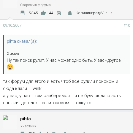
Старожил форума
5 345
44
Калининград/Vilnius
09.10.2007
#10
pihta сказал(а):
Химик.
Ну так поиск рулит. У нас может одно быть. У вас - другое.
так форум для этого и эсть чтоб все рулили поиском и
сюда клали... :wink:
а у нас, у вас... там разберемся... я не буду сюда класть
сцылки где текст на литовском... толку то...
pihta
Участник