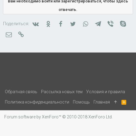
Вам необходимо войти или зарегистрироваться, чтобы здесь
отвечать.
Вконтакте
Одноклассники
Facebook
Twitter
WhatsApp
Telegram
Viber
Skyp
Поделиться:
Электронная почта
Ссылка
Обратная связь
Рассылка новых тем
Условия и правила
Политика конфиденциальности
Помощь
Главная
R
S
S
Forum software by XenForo™
© 2010-2018 XenForo Ltd.