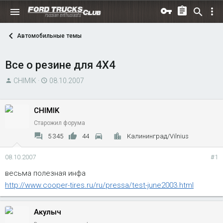
Автомобильные темы
Все о резине для 4Х4
А
Д
CHIMIK
08.10.2007
в
а
т
т
CHIMIK
о
а
Старожил форума
р
н
т
а
5 345
44
Калининград/Vilnius
е
ч
м
а
08.10.2007
#1
ы
л
весьма полезная инфа
а
http://www.cooper-tires.ru/ru/pressa/test-june2003.html
Акулыч