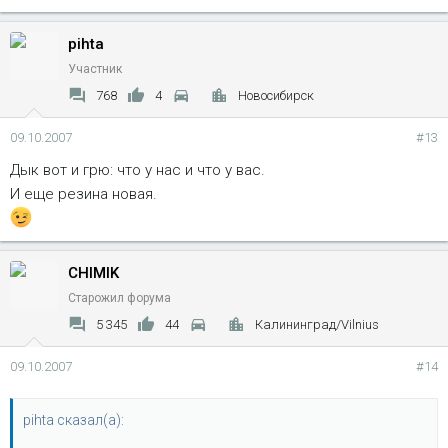
pihta
Участник
768
4
Новосибирск
09.10.2007
#13
Дык вот и грю: что у нас и что у вас.
И еще резина новая.
CHIMIK
Старожил форума
5 345
44
Калининград/Vilnius
09.10.2007
#14
pihta сказал(а):