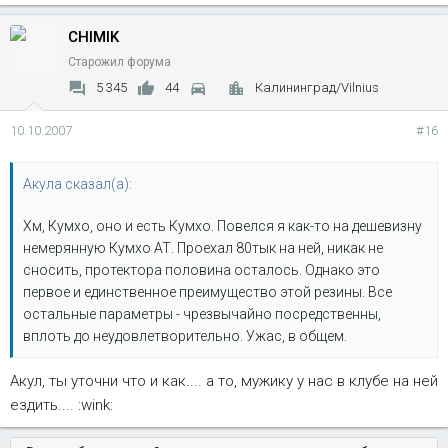
CHIMIK
Старожил форума
5 345
44
Калининград/Vilnius
10.10.2007
#16
Акула сказал(а):
Хм, Кумхо, оно и есть Кумхо. Повелся я как-то на дешевизну
немерянную Кумхо АТ. Проехал 80тык на ней, никак не
сносить, протектора половина осталось. Однако это
первое и единственное преимущество этой резины. Все
остальные параметры - чрезвычайно посредственны,
вплоть до неудовлетворительно. Ужас, в общем.
Акул, ты уточни что и как.... а то, мужику у нас в клубе на ней
ездить.... :wink: