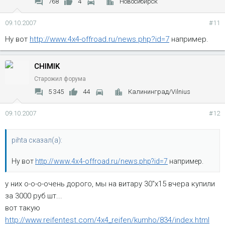
768
4
Новосибирск
09.10.2007
#11
Ну вот
http://www.4x4-offroad.ru/news.php?id=7
например.
CHIMIK
Старожил форума
5 345
44
Калининград/Vilnius
09.10.2007
#12
pihta сказал(а):
Ну вот
http://www.4x4-offroad.ru/news.php?id=7
например.
у них о-о-о-очень дорого, мы на витару 30"х15 вчера купили
за 3000 руб шт...
вот такую
http://www.reifentest.com/4x4_reifen/kumho/834/index.html