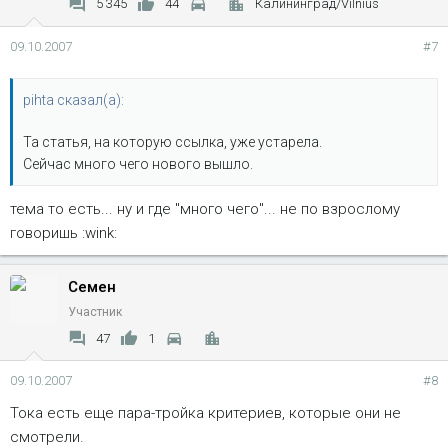
5 345
44
Калининград/Vilnius
09.10.2007
#7
pihta сказал(а):
Та статья, на которую ссылка, уже устарела.
Сейчас много чего нового вышло.
тема то есть... ну и где "много чего"... не по взрослому
говоришь :wink:
Семен
Участник
47
1
09.10.2007
#8
Тока есть еще пара-тройка критериев, которые они не
смотрели.