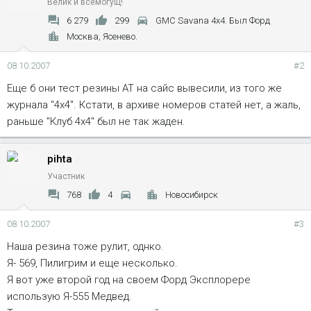
Велик и всемогущ!
6 279
299
GMC Savana 4x4. Был Форд
Москва, Ясенево.
08.10.2007
#2
Еще б они тест резины АТ на сайс вывесили, из того же
журнала "4х4". Кстати, в архиве номеров статей нет, а жаль,
раньше "Клуб 4х4" был не так жаден.
pihta
Участник
768
4
Новосибирск
08.10.2007
#3
Наша резина тоже рулит, однко.
Я- 569, Пилигрим и еще несколько.
Я вот уже второй год на своем Форд Эксплорере
использую Я-555 Медвед.