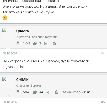
Типичная всесезонная шоссейка.
Оченно даже хорошо. Ну а цена...Вне конкуренции.
Так что не все что наше - хуже.
Quadra
Укротитель бешеной табуретки
1 648
3
08.10.2007
#4
Оч интересно, скину в наш форум, пусть хрюкатели
радуются :lol:
CHIMIK
Старожил форума
5 345
44
Калининград/Vilnius
08.10.2007
#5