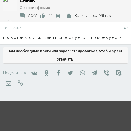
CHIMIK
Старожил форума
5 345
44
Калининград/Vilnius
18.11.2007
#2
посмотри кто слил файл и спроси у его.... по моему есть.
Вам необходимо войти или зарегистрироваться, чтобы здесь
отвечать.
Вконтакте
Одноклассники
Facebook
Twitter
WhatsApp
Telegram
Viber
Skyp
Поделиться:
Электронная почта
Ссылка