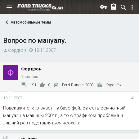
Автомобильные темы
Вопрос по мануалу.
А
Д
Фордзон
18.11.2007
в
а
т
т
Фордзон
Ф
о
а
Участник
р
н
т
а
191
0
Ford Ranger 2003
Королёв
е
ч
м
а
18.11.2007
#1
ы
л
Подскажите, кто знает - в базе файлов есть ремнотный
а
мануал на машины 2004г., а то с трафиком проблема и
лишний раз подставляться неохота!