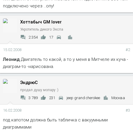
подключено через ..опу!
Хоттабыч GM lover
Укротитель дикого Экспа
2 354
17
15.02.2008
#2
Леонид
Двигатель то какой, а то у меня в Митчеле их куча -
диаграм-то -нарисована.
ЭндрюС
продал душу мопару :)
3 789
231
jeep grand cherokee
Москва
16.02.2008
#3
под капотом должна быть табличка с вакуумными
диаграммами