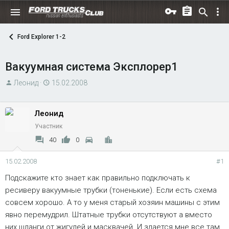
Ford Explorer 1-2
Вакуумная система Эксплорер1
А
Д
Леонид
15.02.2008
в
а
т
т
Леонид
о
а
Участник
р
н
т
а
40
0
е
ч
м
а
15.02.2008
#1
ы
л
Подскажите кто знает как правильно подключать к
а
ресиверу вакуумные трубки (тоненькие). Если есть схема
совсем хорошо. А то у меня старый хозяин машины с этим
явно перемудрил. Штатные трубки отсутствуют а вместо
них шланги от жигулей и масквачей. И здается мне все там