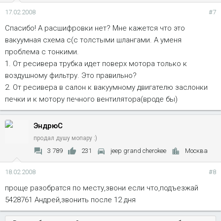
17.02.2008
#7
Спасибо! А расшифровки нет? Мне кажется что это
вакуумная схема с(с толстыми шлангами. А уменя
проблема с тонкими.
1. От ресивера трубка идет поверх мотора только к
воздушному фильтру. Это правильно?
2. От ресивера в салон к вакуумному двигателю заслонки
печки и к мотору печного вентилятора(вроде бы)
ЭндрюС
продал душу мопару :)
3 789
231
jeep grand cherokee
Москва
18.02.2008
#8
проще разобратся по месту,звони если что,подъезжай
5428761 Андрей,звонить после 12 дня