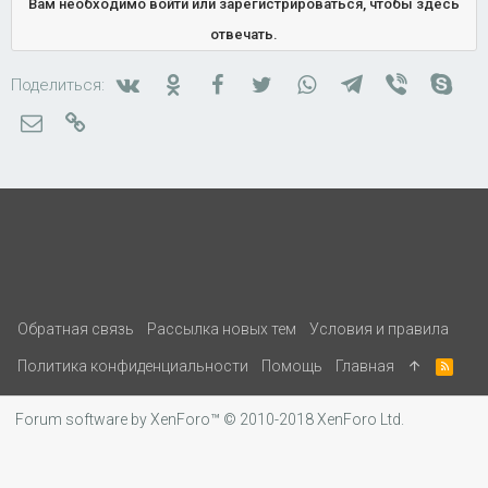
Вам необходимо войти или зарегистрироваться, чтобы здесь
отвечать.
Вконтакте
Одноклассники
Facebook
Twitter
WhatsApp
Telegram
Viber
Skyp
Поделиться:
Электронная почта
Ссылка
Обратная связь
Рассылка новых тем
Условия и правила
Политика конфиденциальности
Помощь
Главная
R
S
S
Forum software by XenForo™
© 2010-2018 XenForo Ltd.