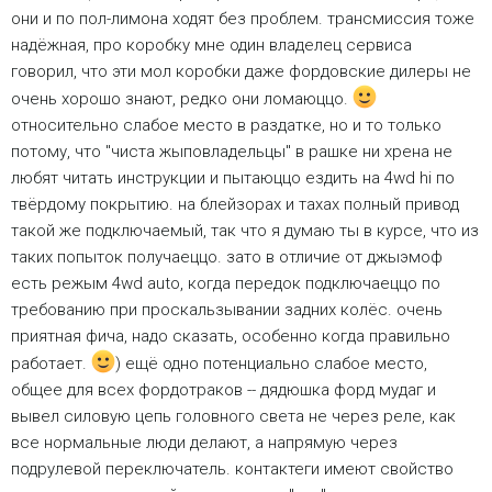
они и по пол-лимона ходят без проблем. трансмиссия тоже
надёжная, про коробку мне один владелец сервиса
говорил, что эти мол коробки даже фордовские дилеры не
очень хорошо знают, редко они ломаюццо.
относительно слабое место в раздатке, но и то только
потому, что "чиста жыповладельцы" в рашке ни хрена не
любят читать инструкции и пытаюццо ездить на 4wd hi по
твёрдому покрытию. на блейзорах и тахах полный привод
такой же подключаемый, так что я думаю ты в курсе, что из
таких попыток получаеццо. зато в отличие от джыэмоф
есть режым 4wd auto, когда передок подключаеццо по
требованию при проскальзывании задних колёс. очень
приятная фича, надо сказать, особенно когда правильно
работает.
) ещё одно потенциально слабое место,
общее для всех фордотраков -- дядюшка форд мудаг и
вывел силовую цепь головного света не через реле, как
все нормальные люди делают, а напрямую через
подрулевой переключатель. контактеги имеют свойство