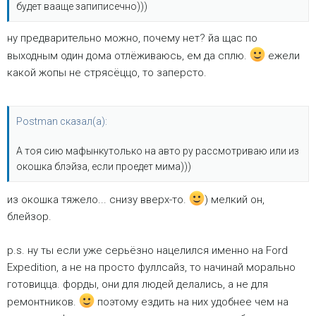
будет вааще запиписечно)))
ну предварительно можно, почему нет? йа щас по
выходным один дома отлёживаюсь, ем да сплю.
ежели
какой жопы не стрясёццо, то заперсто.
Postman сказал(а):
А тоя сию мафынкутолько на авто ру рассмотриваю или из
окошка блэйза, если проедет мима)))
из окошка тяжело... снизу вверх-то.
) мелкий он,
блейзор.
p.s. ну ты если уже серьёзно нацелился именно на Ford
Expedition, а не на просто фуллсайз, то начинай морально
готовицца. форды, они для людей делались, а не для
ремонтников.
поэтому ездить на них удобнее чем на