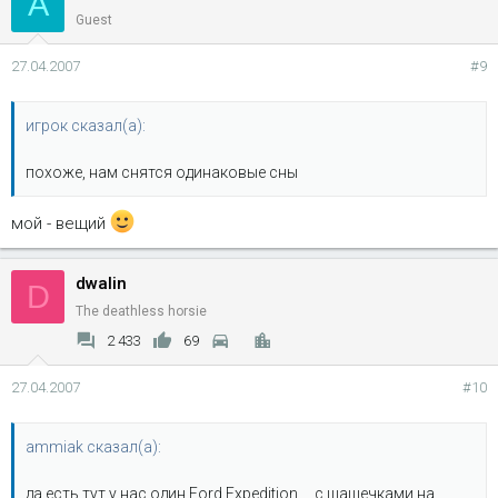
A
Guest
27.04.2007
#9
игрок сказал(а):
похоже, нам снятся одинаковые сны
мой - вещий
dwalin
D
The deathless horsie
2 433
69
27.04.2007
#10
ammiak сказал(а):
да есть тут у нас один Ford Expedition.... с шашечками на