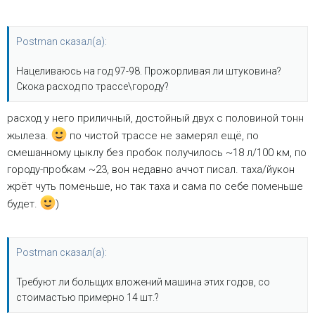
Postman сказал(а):
Нацеливаюсь на год 97-98. Прожорливая ли штуковина?
Скока расход по трассе\городу?
расход у него приличный, достойный двух с половиной тонн
жылеза.
по чистой трассе не замерял ещё, по
смешанному цыклу без пробок получилось ~18 л/100 км, по
городу-пробкам ~23, вон недавно аччот писал. таха/йукон
жрёт чуть поменьше, но так таха и сама по себе поменьше
будет.
)
Postman сказал(а):
Требуют ли больщих вложений машина этих годов, со
стоимастью примерно 14 шт.?