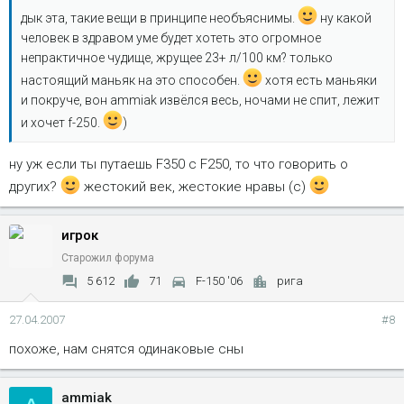
дык эта, такие вещи в принципе необъяснимы.
ну какой
человек в здравом уме будет хотеть это огромное
непрактичное чудище, жрущее 23+ л/100 км? только
настоящий маньяк на это способен.
хотя есть маньяки
и покруче, вон ammiak извёлся весь, ночами не спит, лежит
и хочет f-250.
)
ну уж если ты путаешь F350 с F250, то что говорить о
других?
жестокий век, жестокие нравы (с)
игрок
Старожил форума
5 612
71
F-150 '06
рига
27.04.2007
#8
похоже, нам снятся одинаковые сны
ammiak