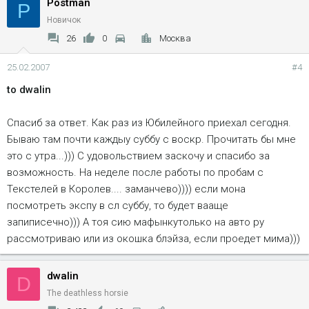
Postman
P
Новичок
26
0
Москва
25.02.2007
#4
to dwalin
Спасиб за ответ. Как раз из Юбилейного приехал сегодня.
Бываю там почти каждыу суббу с воскр. Прочитать бы мне
это с утра...))) С удовольствием заскочу и спасибо за
возможность. На неделе после работы по пробам с
Текстелей в Королев.... заманчево)))) если мона
посмотреть экспу в сл суббу, то будет вааще
запиписечно))) А тоя сию мафынкутолько на авто ру
рассмотриваю или из окошка блэйза, если проедет мима)))
dwalin
D
The deathless horsie