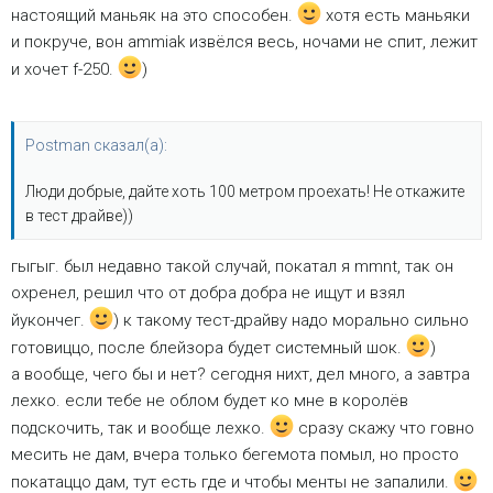
настоящий маньяк на это способен.
хотя есть маньяки
и покруче, вон ammiak извёлся весь, ночами не спит, лежит
и хочет f-250.
)
Postman сказал(а):
Люди добрые, дайте хоть 100 метром проехать! Не откажите
в тест драйве))
гыгыг. был недавно такой случай, покатал я mmnt, так он
охренел, решил что от добра добра не ищут и взял
йукончег.
) к такому тест-драйву надо морально сильно
готовиццо, после блейзора будет системный шок.
)
а вообще, чего бы и нет? сегодня нихт, дел много, а завтра
лехко. если тебе не облом будет ко мне в королёв
подскочить, так и вообще лехко.
сразу скажу что говно
месить не дам, вчера только бегемота помыл, но просто
покатаццо дам, тут есть где и чтобы менты не запалили.