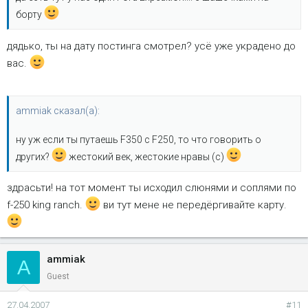
борту
дядько, ты на дату постинга смотрел? усё уже украдено до
вас.
ammiak сказал(а):
ну уж если ты путаешь F350 с F250, то что говорить о
других?
жестокий век, жестокие нравы (с)
здрасьти! на тот момент ты исходил слюнями и соплями по
f-250 king ranch.
ви тут мене не передёргивайте карту.
ammiak
A
Guest
27.04.2007
#11