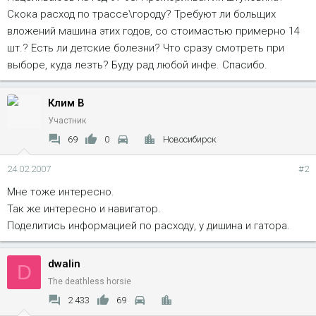
Скока расход по трассе\городу? Требуют ли больщих
вложений машина этих годов, со стоимастью примерно 14
шт.? Есть ли детские болезни? Что сразу смотреть при
выборе, куда лезть? Буду рад любой инфе. Спасибо.
Клим В
Участник
69
0
Новосибирск
24.02.2007
#2
Мне тоже интересно.
Так же интересно и навигатор.
Поделитись информацией по расходу, у дишина и гатора.
dwalin
D
The deathless horsie
2 433
69