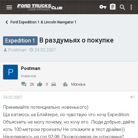
Ford Expedition 1 & Lincoln Navigator 1
В раздумьях о покупке
Expedition 1
А
Д
Postman
24.02.2007
в
а
т
т
Postman
P
о
а
Новичок
р
н
т
а
26
0
Москва
е
ч
м
а
24.02.2007
#1
ы
л
Принимайте потенциально новенького)
а
Ща катаюсь на Блэйзере, но чувствую что хочу Expedition.
Объяснить не могу почему, но хочу его. Люди добрые, дайте
хоть 100 метром проехать! Не откажите в тест драйве))
Нацеливаюсь на год 97-98. Прожорливая ли штуковина?