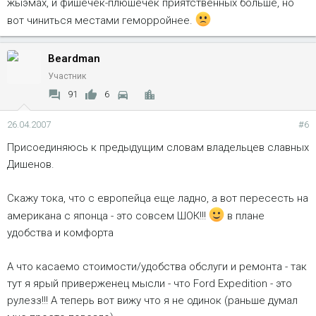
жыэмах, и фишечек-плюшечек приятственных больше, но
вот чиниться местами геморройнее.
Beardman
Участник
91
6
26.04.2007
#6
Присоединяюсь к предыдущим словам владельцев славных
Дишенов.
Скажу тока, что с европейца еще ладно, а вот пересесть на
американа с японца - это совсем ШОК!!!
в плане
удобства и комфорта
А что касаемо стоимости/удобства обслуги и ремонта - так
тут я ярый приверженец мысли - что Ford Expedition - это
рулезз!!! А теперь вот вижу что я не одинок (раньше думал