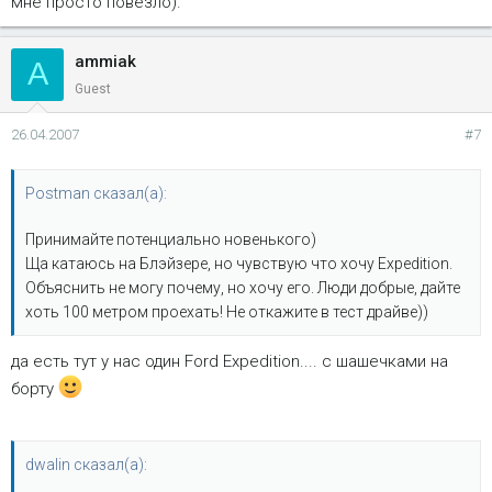
мне просто повезло).
ammiak
A
Guest
26.04.2007
#7
Postman сказал(а):
Принимайте потенциально новенького)
Ща катаюсь на Блэйзере, но чувствую что хочу Expedition.
Объяснить не могу почему, но хочу его. Люди добрые, дайте
хоть 100 метром проехать! Не откажите в тест драйве))
да есть тут у нас один Ford Expedition.... с шашечками на
борту
dwalin сказал(а):