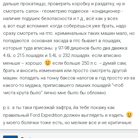
дальше прокатиццо, проверить коробку и раздатку, ну и
смотреть салон - геометрию подвески - кондиционер -
наличие подушек безопасности и т.д., всё как у всех.
а, вот ещё вспомнил: когда соберёшься уже брать, надо
сразу смотреть на птс. криминальных таких машин мало, но
попадаются. основная засада в птс бывает в лошадях,
которые туда вписаны. у 97-98 дишенов было два движка:
4.6L о 215 лошадях и 5.4L о 232 лошадях. если вписано
меньше -- хорошо.
если больше 250 л.с. -- думай сам,
брать и вносить изменения или просто смотреть другой
машин. попадать на тонну баксов налогов в год просто из-за
какого-то мудака, приписавшего лишних лошадей "чтоб
чиста крута было" лично мне было бы обломно.
p.s. а ты таки приезжай зафтра, йа тебе покажу как
правильный Ford Expedition должен выглядеть и ездить.
у моего болячки тоже есть, но мелкие все и не критичные.