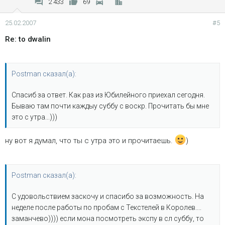
2 433
69
25.02.2007
#5
Re: to dwalin
Postman сказал(а):
Спасиб за ответ. Как раз из Юбилейного приехал сегодня.
Бываю там почти каждыу суббу с воскр. Прочитать бы мне
это с утра...)))
ну вот я думал, что ты с утра это и прочитаешь.
)
Postman сказал(а):
С удовольствием заскочу и спасибо за возможность. На
неделе после работы по пробам с Текстелей в Королев....
заманчево)))) если мона посмотреть экспу в сл суббу, то