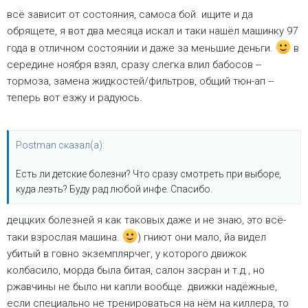
всё зависит от состояния, самоса бой. ищите и да
обрящете, я вот два месяца искал и таки нашёл машинку 97
года в отличном состоянии и даже за меньшие деньги.
в
середине ноября взял, сразу слегка влил бабосов --
тормоза, замена жидкостей/фильтров, общий тюн-ап --
теперь вот езжу и радуюсь.
Postman сказал(а):
Есть ли детские болезни? Что сразу смотреть при выборе,
куда лезть? Буду рад любой инфе. Спасибо.
деццких болезней я как таковых даже и не знаю, это всё-
таки взрослая машина.
) гниют они мало, йа видел
убитый в говно экземплярчег, у которого движок
колбасило, морда была битая, салон засран и т.д., но
ржавчины не было ни капли вообще. движки надёжные,
если специально не тренироваться на нём на киллера, то