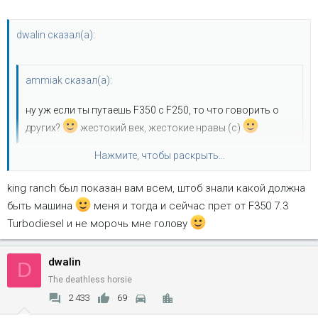
dwalin сказал(а):
ammiak сказал(а):
ну уж если ты путаешь F350 с F250, то что говорить о
других?
жестокий век, жестокие нравы (с)
Нажмите, чтобы раскрыть...
здрасьти! на тот момент ты исходил слюнями и соплями по
f-250 king ranch.
ви тут мене не передёргивайте карту.
king ranch был показан вам всем, штоб знали какой должна
Нажмите, чтобы раскрыть...
быть машина
меня и тогда и сейчас прет от F350 7.3
Turbodiesel и не морочь мне голову
dwalin
D
The deathless horsie
2 433
69