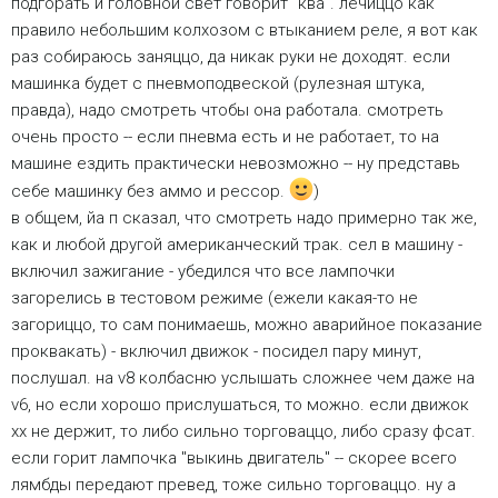
подгорать и головной свет говорит "ква". лечиццо как
правило небольшим колхозом с втыканием реле, я вот как
раз собираюсь заняццо, да никак руки не доходят. если
машинка будет с пневмоподвеской (рулезная штука,
правда), надо смотреть чтобы она работала. смотреть
очень просто -- если пневма есть и не работает, то на
машине ездить практически невозможно -- ну представь
себе машинку без аммо и рессор.
)
в общем, йа п сказал, что смотреть надо примерно так же,
как и любой другой американческий трак. сел в машину -
включил зажигание - убедился что все лампочки
загорелись в тестовом режиме (ежели какая-то не
загориццо, то сам понимаешь, можно аварийное показание
проквакать) - включил движок - посидел пару минут,
послушал. на v8 колбасню услышать сложнее чем даже на
v6, но если хорошо прислушаться, то можно. если движок
хх не держит, то либо сильно торговаццо, либо сразу фсат.
если горит лампочка "выкинь двигатель" -- скорее всего
лямбды передают превед, тоже сильно торговаццо. ну а