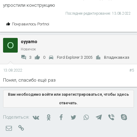
упростили конструкцию
Последнее редактирование:
13.08.2022
С
Понравилось
Portnoi
и
м
oyyamo
п
O
а
Новичок
т
3
0
Ford Explorer 3 2005
Владикавказ
и
и
13.08.2022
#5
:
Понял, спасибо ещё раз
Вам необходимо войти или зарегистрироваться, чтобы здесь
отвечать.
Вконтакте
Одноклассники
Facebook
Twitter
WhatsApp
Telegram
Viber
Skyp
Поделиться:
Электронная почта
Ссылка