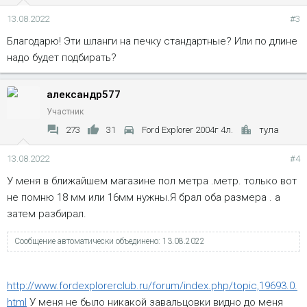
13.08.2022
#3
Благодарю! Эти шланги на печку стандартные? Или по длине
надо будет подбирать?
александр577
Участник
273
31
Ford Explorer 2004г 4л.
тула
13.08.2022
#4
У меня в ближайшем магазине пол метра .метр. только вот
не помню 18 мм или 16мм нужны.Я брал оба размера . а
затем разбирал.
Сообщение автоматически объединено:
13.08.2022
http://www.fordexplorerclub.ru/forum/index.php/topic,19693.0.
html
У меня не было никакой завальцовки видно до меня