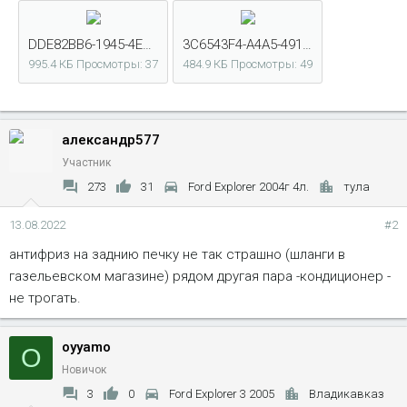
DDE82BB6-1945-4EE6-8E02-FDB278269346.jpeg
3C6543F4-A4A5-4918-BC7F-5540CC7FFF55.jpeg
995.4 КБ
Просмотры: 37
484.9 КБ
Просмотры: 49
александр577
Участник
273
31
Ford Explorer 2004г 4л.
тула
13.08.2022
#2
антифриз на заднию печку не так страшно (шланги в
газельевском магазине) рядом другая пара -кондиционер -
не трогать.
oyyamo
O
Новичок
3
0
Ford Explorer 3 2005
Владикавказ