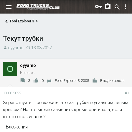
Ford Explorer 3-4
Текут трубки
А
Д
oyyamo
13.08.2022
в
а
т
т
oyyamo
O
о
а
Новичок
р
н
т
а
3
0
Ford Explorer 3 2005
Владикавказ
е
ч
м
а
13.08.2022
#1
ы
л
Здравствуйте! Подскажите, что за трубки под задним левым
а
крылом? На что можно заменить кроме оригинала, если
кто-то сталкивался?
Вложения