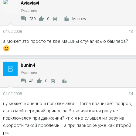
Aviaviavi
Участник
230
0
Moscow
04.02.2008
#3
а может это просто те две машины стучались о бампера?
bunin4
B
Участник
43
0
04.02.2008
#4
ну может конечно и подключался.. Тогда возникает вопрос,
а что мой передний привод за 3 тысячи км ни разу не
подключался при движении?~т к я не слышал ни разу на
скорости такой проблемы.. а при парковке уже как второй
раз...