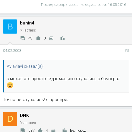
Последнее редактирование модератором:
16.05.2016
bunin4
B
Участник
43
0
04.02.2008
#5
Aviaviavi сказал(а):
а может это просто те две машины стучались о бампера?
Точно не стучались! я проверял!
DNK
D
Участник
587
4
Белгород