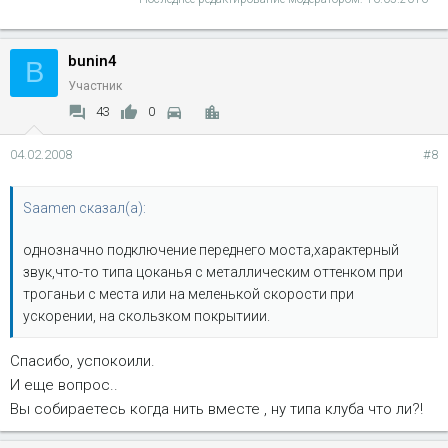
bunin4
B
Участник
43
0
04.02.2008
#8
Saamen сказал(а):
однозначно подключение переднего моста,характерный
звук,что-то типа цоканья с металлическим оттенком при
троганьи с места или на меленькой скорости при
ускорении, на скользком покрытиии.
Cпасибо, успокоили.
И еще вопрос..
Вы собираетесь когда нить вместе , ну типа клуба что ли?!