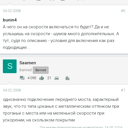
04.02.2008
#6
bunin4
А чего он на скорости включаться-то будет? Да и не
услышишь на скорости - шумов много дополнительных. А
тут, судя по описанию - условия для включения как раз
подходящие...
Saamen
S
Banned
Banned
4 093
21
04.02.2008
#7
однозначно подключение переднего моста, характерный
звук, что-то типа цоканья с металлическим оттенком при
троганьи с места или на меленькой скорости при
ускорении, на скользком покрытии.
Последнее редактирование модератором:
16.05.2016