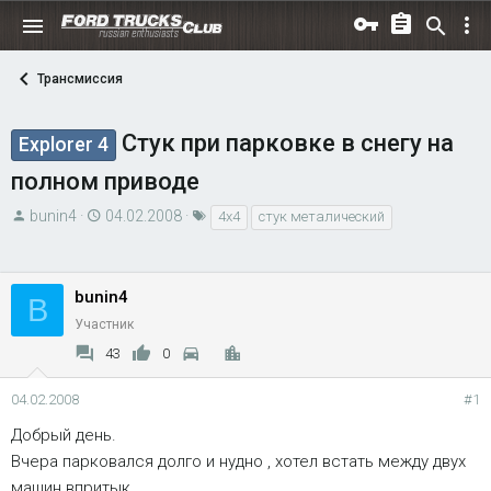
Трансмиссия
Стук при парковке в снегу на
Explorer 4
полном приводе
А
Д
Т
bunin4
04.02.2008
4х4
стук металический
в
а
е
т
т
г
о
а
и
bunin4
B
р
н
Участник
т
а
43
0
е
ч
м
а
04.02.2008
#1
ы
л
а
Добрый день.
Вчера парковался долго и нудно , хотел встать между двух
машин впритык.