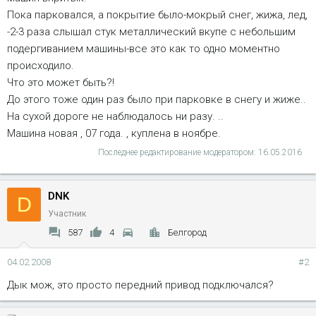
Пока парковался, а покрытие было-мокрый снег, жижа, лед,
-2-3 раза слышал стук металлический вкупе с небольшим
подергиванием машины-все это как то одно моментно
происходило.
Что это может быть?!
До этого тоже один раз было при парковке в снегу и жиже..
На сухой дороге не наблюдалось ни разу. ..
Машина новая , 07 года. , куплена в ноябре.
Последнее редактирование модератором:
16.05.2016
DNK
D
Участник
587
4
Белгород
04.02.2008
#2
Дык мож, это просто передний привод подключался?