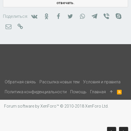
отвечать.
Вконтакте
Одноклассники
Facebook
Twitter
WhatsApp
Telegram
Viber
Skyp
Поделиться:
Электронная почта
Ссылка
Обратная связь
Рассылка новых тем
Условия и правила
Политика конфиденциальности
Помощь
Главная
R
S
S
Forum software by XenForo™
© 2010-2018 XenForo Ltd.