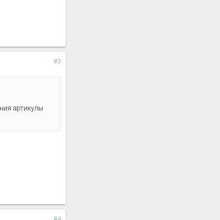
#3
ения артикулы
#4