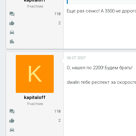
kapitaloff
Участник
Еще раз сенкс! А 3500 не дорог
118
2
06.07.2007
K
О, нашел по 2200! Будем брать!
dwalin тебе респект за скорост
kapitaloff
Участник
118
2