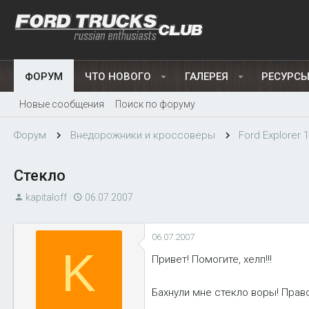
ФОРУМ
ЧТО НОВОГО
ГАЛЕРЕЯ
РЕСУРС
Новые сообщения
Поиск по форуму
Форум
Внедорожники и кроссоверы
Ford Explorer 1
Стекло
А
Д
kapitaloff
06.07.2007
в
а
т
т
06.07.2007
о
а
K
р
н
Привет! Помогите, хелп!!!
т
а
е
ч
Бахнули мне стекло воры! Прав
м
а