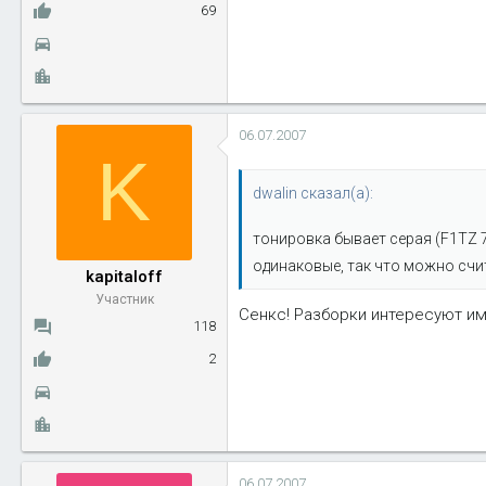
69
06.07.2007
K
dwalin сказал(а):
тонировка бывает серая (F1TZ 7
одинаковые, так что можно счит
kapitaloff
Участник
Сенкс! Разборки интересуют им
118
2
06.07.2007