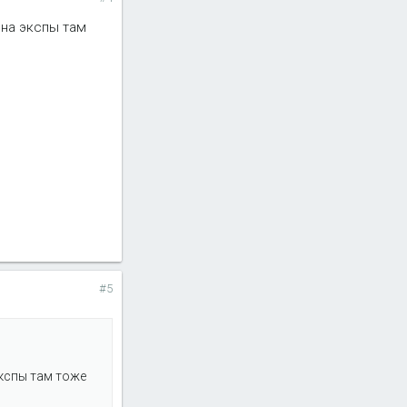
на экспы там
#5
кспы там тоже