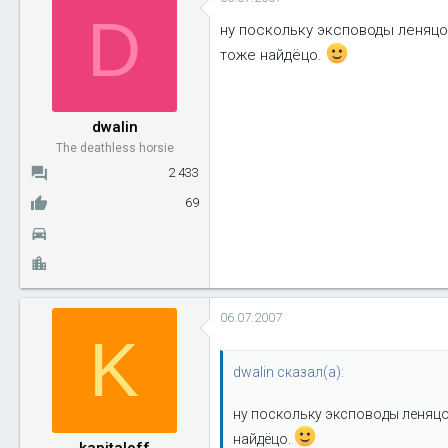
D
ну поскольку эксповоды леняцо
тоже найдёцо.
dwalin
The deathless horsie
2 433
69
06.07.2007
K
dwalin сказал(а):
ну поскольку эксповоды леняцо
найдёцо.