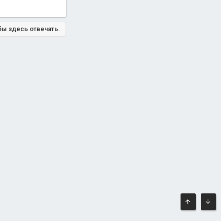
бы здесь отвечать.
ВВЕРХ
СНИ