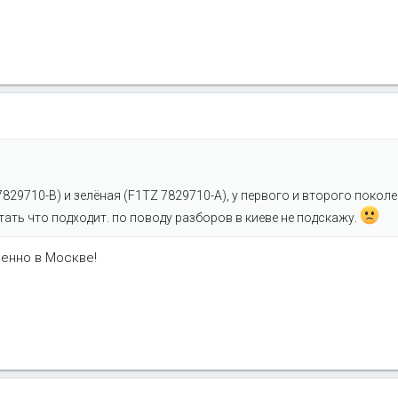
829710-B) и зелёная (F1TZ 7829710-A), у первого и второго покол
ать что подходит. по поводу разборов в киеве не подскажу.
енно в Москве!