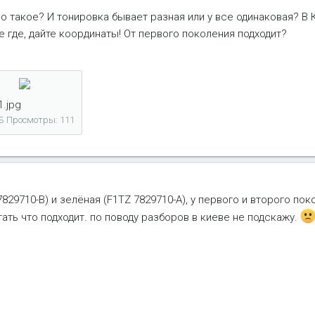
но такое? И тонировка бывает разная или у все одинаковая? В
е где, дайте координаты! От первого поколения подходит?
1.jpg
Б
Просмотры: 111
829710-B) и зелёная (F1TZ 7829710-A), у первого и второго по
ать что подходит. по поводу разборов в киеве не подскажу.