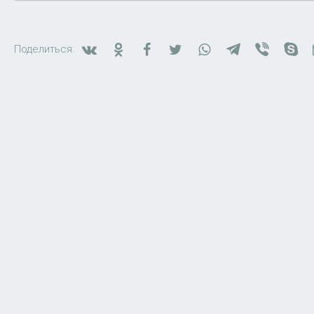
Вконтакте
Одноклассники
Facebook
Twitter
WhatsApp
Telegram
Viber
Sk
Поделиться: