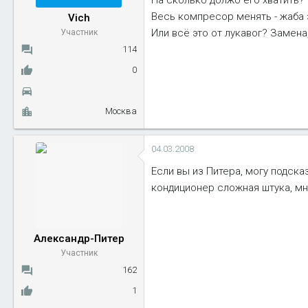
На сколько должо его хватить?
ы
л
Весь компресор менять - жаба з
Vich
а
Или всё это от лукавог? Замена,
Участник
114
0
Москва
04.03.2008
Если вы из Питера, могу подск
кондиционер сложная штука, мн
Александр-Питер
Участник
162
1