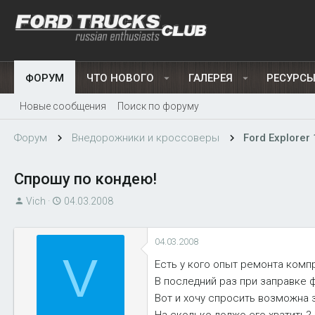
ФОРУМ
ЧТО НОВОГО
ГАЛЕРЕЯ
РЕСУРС
Новые сообщения
Поиск по форуму
Форум
Внедорожники и кроссоверы
Ford Explorer 
Спрошу по кондею!
А
Д
Vich
04.03.2008
в
а
т
т
04.03.2008
о
а
V
р
н
Есть у кого опыт ремонта комп
т
а
В последний раз при заправке 
е
ч
Вот и хочу спросить возможна 
м
а