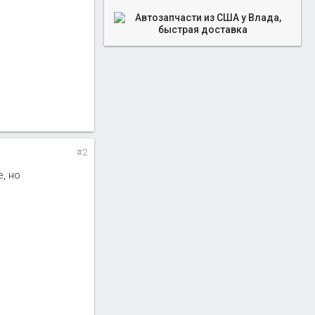
#2
, но