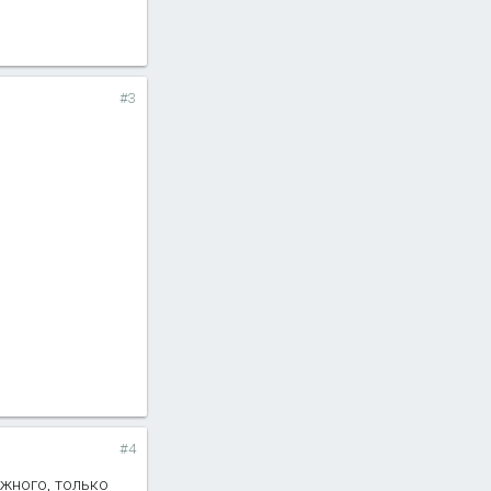
#3
#4
жного, только