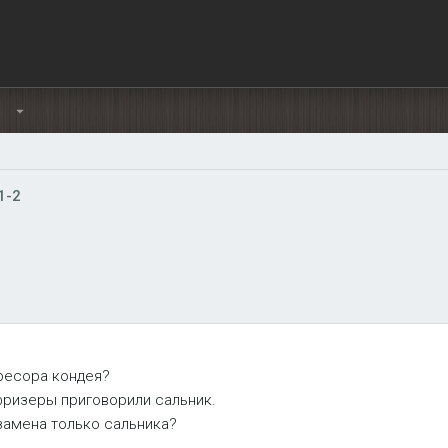
Ы
1-2
ресора кондея?
фризеры приговорили сальник.
замена только сальника?