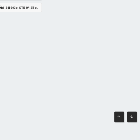
бы здесь отвечать.
ВВЕРХ
СНИ