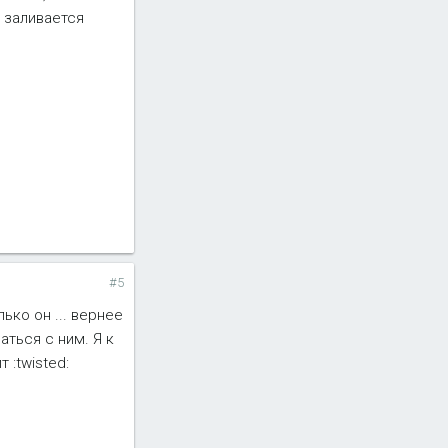
 заливается
#5
ько он ... вернее
аться с ним. Я к
 :twisted: