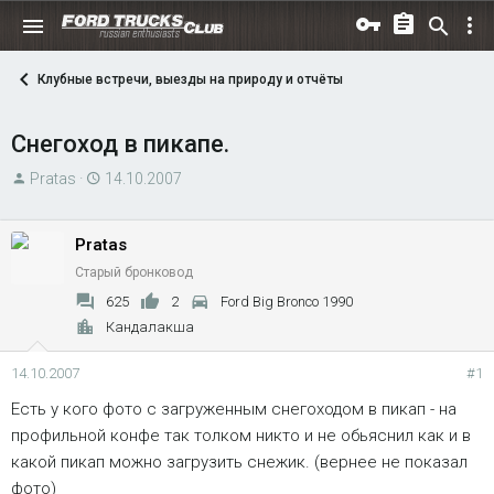
Клубные встречи, выезды на природу и отчёты
Снегоход в пикапе.
А
Д
Pratas
14.10.2007
в
а
т
т
Pratas
о
а
Старый бронковод
р
н
т
а
625
2
Ford Big Bronco 1990
е
ч
Кандалакша
м
а
ы
л
14.10.2007
#1
а
Есть у кого фото с загруженным снегоходом в пикап - на
профильной конфе так толком никто и не обьяснил как и в
какой пикап можно загрузить снежик. (вернее не показал
фото)