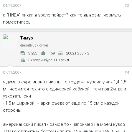
04.11.2007
#3
а "НИВА" пикап в урале пойдет? как то вывозил, нормуль
поместилась
Тимур
dieseltruck driver
3 233
169
2002 F350 7.3
Екатеринбург, Н. Тагил
07.11.2007
#4
я думаю евро-ипоно пикапы - с трудом - кузова у них 1,4-1,5
м - несчитая тех что с одинарной кабиной - там под 2м, да и
узковаты они
- 1,5 м шириной. + арки съедают еще по 15 см с каждой
стороны
американский пикап - самое то - например на моем кузов
1,9 м с открытым бортом - почти 2,5 и шириной 1,8-1,9 м. , а