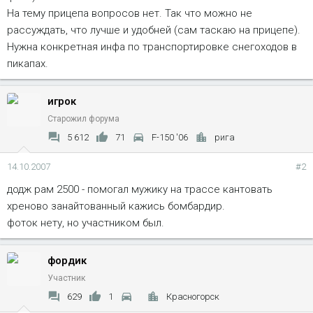
На тему прицепа вопросов нет. Так что можно не
рассуждать, что лучше и удобней (сам таскаю на прицепе).
Нужна конкретная инфа по транспортировке снегоходов в
пикапах.
игрок
Старожил форума
5 612
71
F-150 '06
рига
14.10.2007
#2
додж рам 2500 - помогал мужику на трассе кантовать
хреново занайтованный кажись бомбардир.
фоток нету, но участником был.
фордик
Участник
629
1
Красногорск