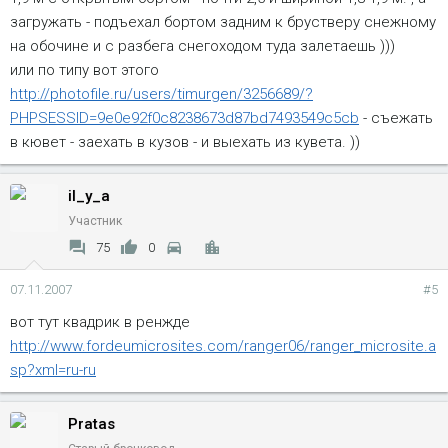
загружать - подъехал бортом задним к брустверу снежному
на обочине и с разбега снегоходом туда залетаешь )))
или по типу вот этого
http://photofile.ru/users/timurgen/3256689/?
PHPSESSID=9e0e92f0c8238673d87bd7493549c5cb
- съежать
в кювет - заехать в кузов - и выехать из кувета. ))
il_y_a
Участник
75
0
07.11.2007
#5
вот тут квадрик в ренжде
http://www.fordeumicrosites.com/ranger06/ranger_microsite.a
sp?xml=ru-ru
Pratas