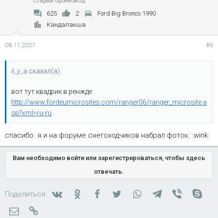
Старый бронковод
625
2
Ford Big Bronco 1990
Кандалакша
08.11.2007
#6
il_y_a сказал(а):
вот тут квадрик в ренжде
http://www.fordeumicrosites.com/ranger06/ranger_microsite.a
sp?xml=ru-ru
спасибо. я и на форуме снегоходчиков набрал фоток. :wink:
Вам необходимо войти или зарегистрироваться, чтобы здесь
отвечать.
Вконтакте
Одноклассники
Facebook
Twitter
WhatsApp
Telegram
Viber
Skyp
Поделиться:
Электронная почта
Ссылка