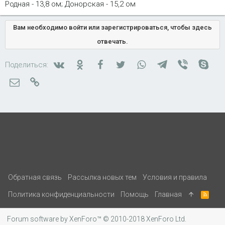
Родная - 13,8 ом; Донорская - 15,2 ом
Вам необходимо войти или зарегистрироваться, чтобы здесь
отвечать.
Вконтакте
Одноклассники
Facebook
Twitter
WhatsApp
Telegram
Viber
Skyp
Поделиться:
Электронная почта
Ссылка
Обратная связь
Рассылка новых тем
Условия и правила
Политика конфиденциальности
Помощь
Главная
R
S
S
Forum software by XenForo™
© 2010-2018 XenForo Ltd.