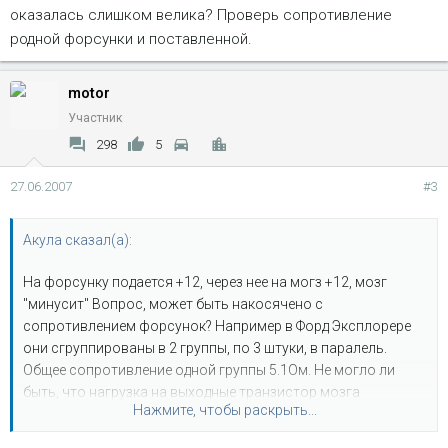
оказалась слишком велика? Проверь сопротивление
родной форсунки и поставленной.
motor
Участник
298
5
27.06.2007
#3
Акула сказал(а):
На форсунку подается +12, через нее на могз +12, мозг
"минусит" Вопрос, может быть накосячено с
сопротивлением форсунок? Например в Форд Эксплорере
они сгруппированы в 2 группы, по 3 штуки, в паралель.
Общее сопротивление одной группы 5.1Ом. Не могло ли
быть, что нагрузка на выходные транзистор мозга
Нажмите, чтобы раскрыть...
оказалась слишком велика? Проверь сопротивление
родной форсунки и поставленной.