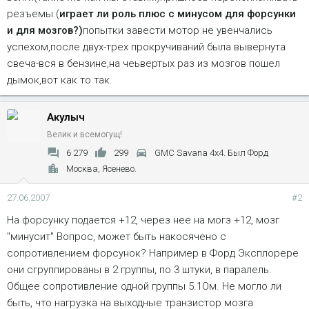
резъемы.(
играет ли роль плюс с минусом для форсунки
и для мозгов?)
попытки завести мотор не увенчались
успехом,после двух-трех прокручиваний была вывернута
свеча-вся в бензине,на чеьвертых раз из мозгов пошел
дымок,вот как то так.
Акулыч
Велик и всемогущ!
6 279
299
GMC Savana 4x4. Был Форд
Москва, Ясенево.
27.06.2007
#2
На форсунку подается +12, через нее на могз +12, мозг
"минусит" Вопрос, может быть накосячено с
сопротивлением форсунок? Например в Форд Эксплорере
они сгруппированы в 2 группы, по 3 штуки, в паралель.
Общее сопротивление одной группы 5.1Ом. Не могло ли
быть, что нагрузка на выходные транзистор мозга