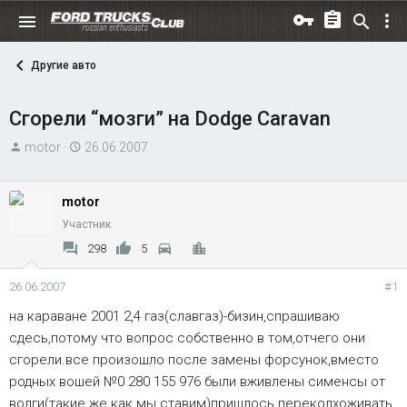
Другие авто
Сгорели “мозги” на Dodge Caravan
А
Д
motor
26.06.2007
в
а
т
т
motor
о
а
Участник
р
н
т
а
298
5
е
ч
м
а
26.06.2007
#1
ы
л
на караване 2001 2,4 газ(славгаз)-бизин,спрашиваю
а
сдесь,потому что вопрос собственно в том,отчего они
сгорели.все произошло после замены форсунок,вместо
родных вошей №0 280 155 976 были вживлены сименсы от
волги(такие же как мы ставим)пришлось переколхоживать