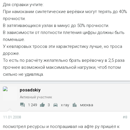
Для справки учтите:
При намокании синтетические верёвки могут терять до 40%
прочности.
В затягивающихся узлах в минус до 50% прочности.
В зависимости от плотности плетения цифры должны быть
поменьше.
У кевларовых тросов эти характеристику лучше, но троса
дороже.
То есть по расчёту желательно брать верёвочку в 2,5 раза
прочнее возможной максимальной нагрузки, чтоб потом
сильно не удивляца.
posadskiy
Активный участник
1 249
3
x ray
москва
11.01.2008
#8
посмотрел ресурсы и поспрашивал на афте ру пришёл к