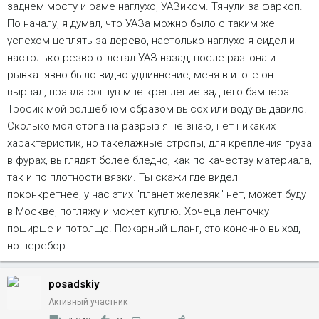
заднем мосту и раме наглухо, УАЗиком. Тянули за фаркоп.
По началу, я думал, что УАЗа можно было с таким же
успехом цеплять за дерево, настолько наглухо я сидел и
настолько резво отлетал УАЗ назад, после разгона и
рывка. явно было видно удлиннение, меня в итоге он
вырвал, правда согнув мне крепление заднего бампера.
Тросик мой волшебном образом высох или воду выдавило.
Сколько моя стопа на разрыв я не знаю, нет никаких
характеристик, но такелажные стропы, для крепления груза
в фурах, выглядят более бледно, как по качеству материала,
так и по плотности вязки. Ты скажи где видел
поконкретнее, у нас этих "планет железяк" нет, может буду
в Москве, погляжу и может куплю. Хочеца ленточку
поширше и потолще. Пожарный шланг, это конечно выход,
но перебор.
posadskiy
Активный участник