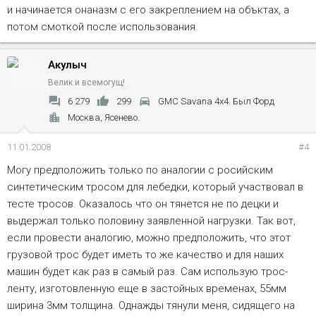
и начинается онаназм с его закреплением на объктах, а
потом смоткой после использования.
Акулыч
Велик и всемогущ!
6 279
299
GMC Savana 4x4. Был Форд
Москва, Ясенево.
11.01.2008
#4
Могу предположить только по аналогии с росийским
синтетическим тросом для лебедки, который участвовал в
тесте тросов. Оказалось что он тянется не по децки и
выдержал только половину заявленной нагрузки. Так вот,
если провести аналогию, можно предположить, что этот
грузовой трос будет иметь то же качество и для наших
машин будет как раз в самый раз. Сам использую трос-
ленту, изготовленную еще в застойных временах, 55мм
ширина 3мм толщина. Однажды тянули меня, сидящего на