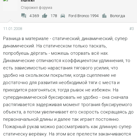
hunter
Старожил форума
4 369
178
Ford Bronco 1994
Вологда
11.01.2008
#3
Разница в материале - статический, динамический, супер
динамический. На статическом только таскать,
попробуешь дёргать - можешь оторвать всё нах.
Динамические отличаются коэффициентом удлиннения, то
есть зависимостью нарастания тягового усилия, что
удобно на скользком покрытии, когда сцепление не
достаточно для развития необходимой тяги с места и
приходится разгоняться, тогда рывок не избежен. На
супердинамической буксировать не удобно - она сначала
растягивается задерживая момент трогания буксируемого
объекта, а потом увеличивает его скорость сокращаясь до
первоначальной длины и далее так играет постоянно.
Пожарный рукав можно рассматривать как длинную супер
статическу верёвку. На этом все прелести заканчиваются