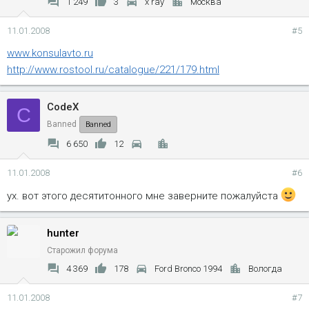
1 249
3
x ray
москва
11.01.2008
#5
www.konsulavto.ru
http://www.rostool.ru/catalogue/221/179.html
CodeX
C
Banned
Banned
6 650
12
11.01.2008
#6
ух. вот этого десятитонного мне заверните пожалуйста
hunter
Старожил форума
4 369
178
Ford Bronco 1994
Вологда
11.01.2008
#7