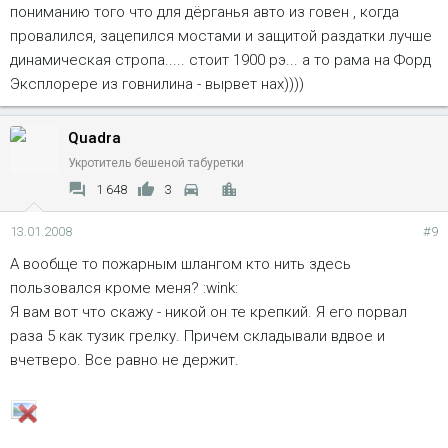
пониманию того что для дёрганья авто из говен , когда
провалился, зацепился мостами и защитой раздатки лучше
динамическая стропа..... стоит 1900 рэ... а то рама на Форд
Эксплорере из говнилина - вырвет нах))))
Quadra
Укротитель бешеной табуретки
1 648
3
13.01.2008
#9
А вообще то пожарным шлангом кто нить здесь
пользовался кроме меня? :wink:
Я вам вот что скажу - никой он те крепкий. Я его порвал
раза 5 как тузик грелку. Причем складывали вдвое и
вчетверо. Все равно не держит.