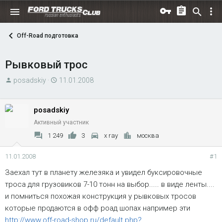
Off-Road подготовка
Рывковый трос
А
Д
posadskiy
11.01.2008
в
а
т
т
posadskiy
о
а
Активный участник
р
н
т
а
1 249
3
x ray
москва
е
ч
м
а
11.01.2008
#1
ы
л
Заехал тут в планету железяка и увидел буксировочные
а
троса для грузовиков 7-10 тонн на выбор..... в виде ленты....
и помниться похожая конструкция у рывковых тросов
которые продаются в офф роад шопах например эти
http://www.off-road-shop.ru/default.php?