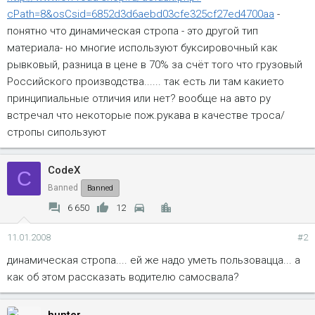
cPath=8&osCsid=6852d3d6aebd03cfe325cf27ed4700aa
-
понятно что динамическая стропа - это другой тип
материала- но многие используют буксировочный как
рывковый, разница в цене в 70% за счёт того что грузовый
Российского производства...... так есть ли там какието
принципиальные отличия или нет? вообще на авто ру
встречал что некоторые пож.рукава в качестве троса/
стропы сипользуют
CodeX
C
Banned
Banned
6 650
12
11.01.2008
#2
динамическая стропа.... ей же надо уметь пользовацца... а
как об этом рассказать водителю самосвала?