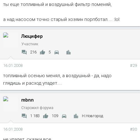
ты еще топливный и воздушный фильтр поменяй,
а над насосом точно старый хозяин порпботал.... :lol:
Люцифер
Участник
216
5
16.01.2008
#29
топливный осенью менял, а воздушный - да, надо
глядишь и расход упадет....
mbnn
Старожил форума
1 183
109
Н.Новгород
16.01.2008
#30
не упадет, сказки все