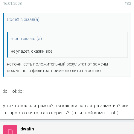
16.01.2008
#32
CodeX сказал(а):
mbnn сказал(а):
не упадет, сказки все
не гони. есть положительный результат от замены
воздушного фильтра. примерно литр на сотню.
:lol: :lol: :lol:
у тя что малолитражка?! ты как эти пол литра заметил? или
ты просто свято в это веришь?! (ты и твой комп... :lol: )
dwalin
D