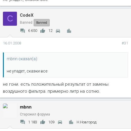
CodeX
C
Banned
Banned
6 650
12
16.01.2008
#31
mbnn сказал(а):
не упадет, сказки все
не гони. есть положительный результат от замены
воздушного фильтра. примерно литр на сотню.
mbnn
Старожил форума
1 183
109
Н.Новгород