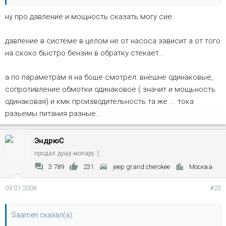
ты это про ГЧ или Ford Expedition?
ну про давление и мощность сказать могу сие:
Нажмите, чтобы раскрыть...
давление в системе в целом не от насоса зависит а от того
на скоко быстро бензин в обратку стекает...
а по параметрам я на боше смотрел: внешне одинаковые,
сопротивление обмотки одинаковое ( значит и мощьность
одинаковая) и кмк производительность та же ... тока
разьемы питания разные...
ЭндрюС
продал душу мопару :)
3 789
231
jeep grand cherokee
Москва
09.01.2008
#23
Saamen сказал(а):