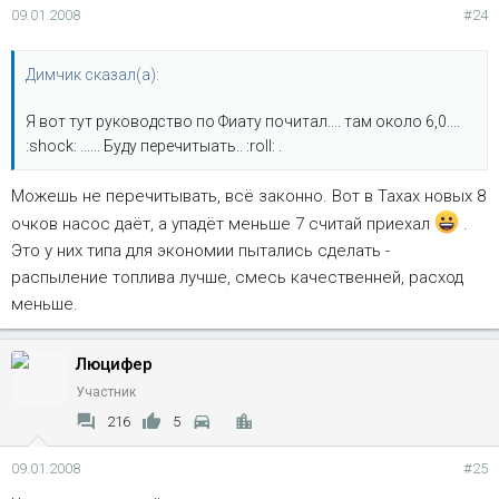
09.01.2008
#24
Димчик сказал(а):
Я вот тут руководство по Фиату почитал.... там около 6,0....
:shock: ...... Буду перечитыать.. :roll: .
Можешь не перечитывать, всё законно. Вот в Тахах новых 8
очков насос даёт, а упадёт меньше 7 считай приехал
.
Это у них типа для экономии пытались сделать -
распыление топлива лучше, смесь качественней, расход
меньше.
Люцифер
Участник
216
5
09.01.2008
#25