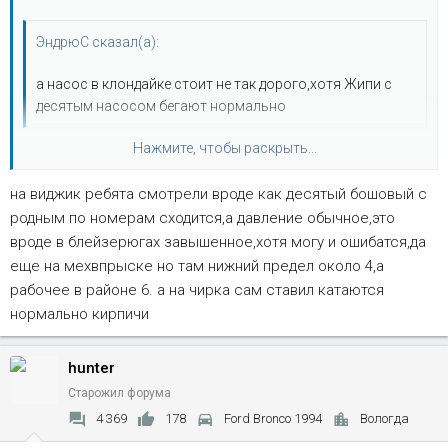
ЭндрюС сказал(а):
а насос в клондайке стоит не так дорого,хотя Жипи с
десятым насосом бегают нормально
Нажмите, чтобы раскрыть...
даа.. :shock: а оно даФление в говнистрали выдаеть как
нуно?Просто как-то интерес наводил,вроде в ЖипяхЬ
на виджик ребята смотрели вроде как десятый бошовый с
высокое давление..у ТаЗа вроде не..то..не
Нажмите, чтобы раскрыть...
утверждаю..интересуюсь.. :wink:
родным по номерам сходится,а давление обычное,это
ЗЫ..про зебинпила и шайтанмаска помню..пАтАму и тока
вроде в блейзерюгах завышенное,хотя могу и ошибатся,да
интересуюсь..
еще на мехвпрыске но там нижний предел около 4,а
рабочее в районе 6. а на чирка сам ставил катаются
нормально кирпичи
hunter
Старожил форума
4 369
178
Ford Bronco 1994
Вологда