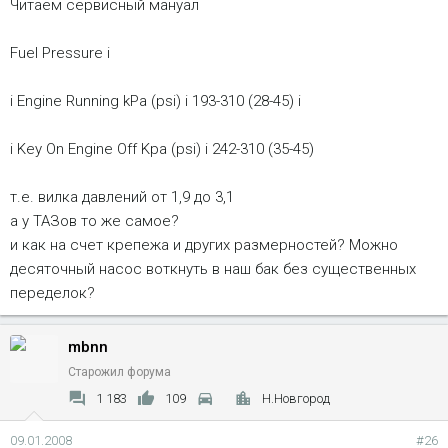
Читаем сервисный мануал
Fuel Pressure і
і Engine Running kPa (psi) і 193-310 (28-45) і
і Key On Engine Off Kpa (psi) і 242-310 (35-45)
т.е. вилка давлений от 1,9 до 3,1
а у ТАЗов то же самое?
и как на счет крепежа и других размерностей? Можно
десяточный насос воткнуть в наш бак без существенных
переделок?
mbnn
Старожил форума
1 183
109
Н.Новгород
09.01.2008
#26