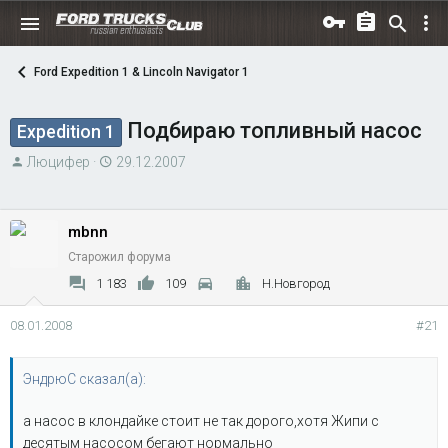
Ford Expedition 1 & Lincoln Navigator 1
Подбираю топливный насос
Expedition 1
А
Д
Люцифер
29.12.2007
в
а
т
т
о
а
mbnn
р
н
Старожил форума
т
а
1 183
109
Н.Новгород
е
ч
м
а
08.01.2008
#21
ы
л
а
ЭндрюС сказал(а):
а насос в клондайке стоит не так дорого,хотя Жипи с
десятым насосом бегают нормально