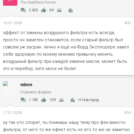
The deathless horsie
2 433
69
16.01.2008
#33
эффект от замены воздушного фильтра есть всегда,
просто он заметен становится, если старый фильтр был
совсем уж
засран. лично я ещё на Форд Эксплорере завёл
себе здоровую по моему мнению привычку менять
воздушный фильтр при каждой замене масла. может быть
это и перебор, зато моск не болит.
mbnn
Старожил форума
1 183
109
Н.Новгород
17.01.2008
#34
ну так кто спорит, ты помнишь нашу тему про фен вместо
фильтра, от него то же ефект есть но его то же не заметно