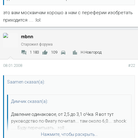
это вам москвичам хорошо а нам с переферии изобретать
приходится .... :lol:
mbnn
Старожил форума
1 183
109
Н.Новгород
08.01.2008
#22
Saamen сказал(а):
Димчик сказал(а):
Давление одинаковое, от 2,5 до 3,1 оЧка. Я вот тут
руководство по Фиату почитал.... там около 6,0.... :shock:
...... Буду перечитыать.. :roll: .
Нажмите, чтобы раскрыть...