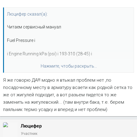
Люцифер сказал(а):
Читаем сервисный мануал
Fuel Pressure і
і Engine Running kPa (psi) і 193-310 (28-45) і
Нажмите, чтобы раскрыть...
і Key On Engine Off Kpa (psi) і 242-310 (35-45)
Я же говорю ДА!!! модно я втыкал проблем нет ,по
т.е. вилка давлений от 1,9 до 3,1
посадочному месту в арматуру всаети как родной сетка то
а у ТАЗов то же самое?
и как на счет крепежа и других размерностей? Можно
же от жигулей подходит, а вот разьем пидется то же
десяточный насос воткнуть в наш бак без существенных
заменить на жигулевский... (там внутри бака, т.е. берем
переделок?
паяльник термо усадку и вперед и нет проблем)
Люцифер
Участник