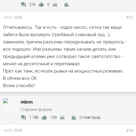
216
5
14.01.2008
#27
Отчитываюсь. Так и есть - подох насос, сетка так ваще
забита была вусмерть (гребаный совковый луц...),
заменили, причем разъемы переделывать не пришлось -
все подошло. Или разъемы такие начали делать или
предыдущий хозяин уже сотворил такое святотатство -
менял на десяточный и перепаивал.
Прет как танк, исчезли рывки на мощностных режимах.
В обчем все ОК.
Всем спасибо!
mbnn
Старожил форума
1 183
109
Н.Новгород
14.01.2008
#28