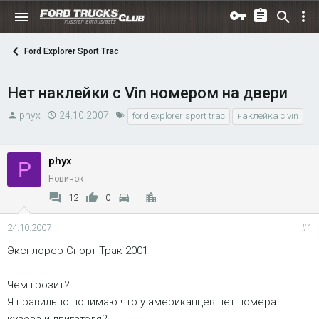
Ford Explorer Sport Trac
Нет наклейки с Vin номером на двери
А
Д
Т
phyx
24.10.2007
ford explorer sport trac
наклейка с vin
в
а
е
т
т
г
phyx
о
а
и
P
р
н
Новичок
т
а
12
0
е
ч
м
а
24.10.2007
#1
ы
л
Эксплорер Спорт Трак 2001
а
Чем грозит?
Я правильно понимаю что у американцев нет номера