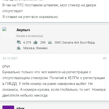
В гаи на ПТС поставили штампик, мол стикер на двери
отсутствует.
Я ставил на учет-все нормально.
Акулыч
Велик и всемогущ!
6 279
299
GMC Savana 4x4. Был Форд
Москва, Ясенево.
24.10.2007
#3
phyx
Буквально только что чел маялся на регистрации с
отсутствующем стикером. Почитай в ХЕЛПе о регистрации
в ГИБДД. У тебя номер на раме навярняка выбит. Не
лоханись. А номера кузова, если глобально, то нет. Номера
двигателя небыло никогда.
phyx