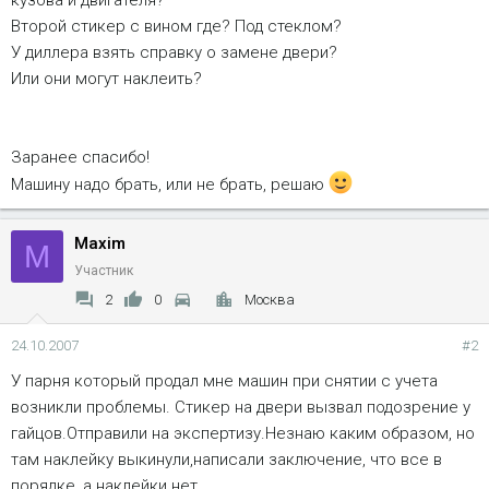
кузова и двигателя?
Второй стикер с вином где? Под стеклом?
У диллера взять справку о замене двери?
Или они могут наклеить?
Заранее спасибо!
Машину надо брать, или не брать, решаю
Maxim
M
Участник
2
0
Москва
24.10.2007
#2
У парня который продал мне машин при снятии с учета
возникли проблемы. Стикер на двери вызвал подозрение у
гайцов.Отправили на экспертизу.Незнаю каким образом, но
там наклейку выкинули,написали заключение, что все в
порядке, а наклейки нет.