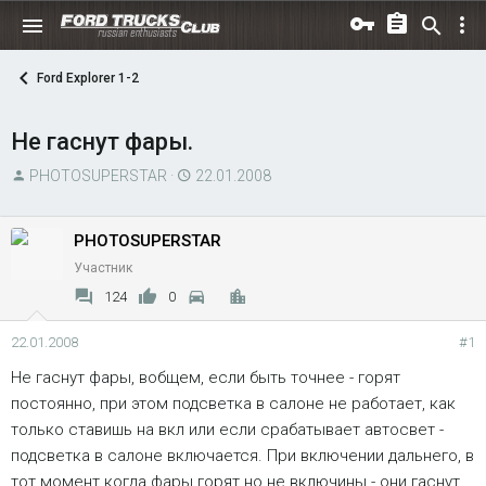
Ford Explorer 1-2
Не гаснут фары.
А
Д
PHOTOSUPERSTAR
22.01.2008
в
а
т
т
PHOTOSUPERSTAR
о
а
Участник
р
н
т
а
124
0
е
ч
м
а
22.01.2008
#1
ы
л
Не гаснут фары, вобщем, если быть точнее - горят
а
постоянно, при этом подсветка в салоне не работает, как
только ставишь на вкл или если срабатывает автосвет -
подсветка в салоне включается. При включении дальнего, в
тот момент когда фары горят но не включины - они гаснут.