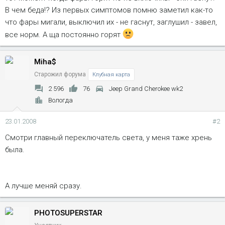
В чем беда!? Из первых симптомов помню заметил как-то
что фары мигали, выключил их - не гаснут, заглушил - завел,
все норм. А ща постоянно горят
Miha$
Старожил форума
Клубная карта
2 596
76
Jeep Grand Cherokee wk2
Вологда
23.01.2008
#2
Смотри главный переключатель света, у меня таже хрень
была.
А лучше меняй сразу.
PHOTOSUPERSTAR