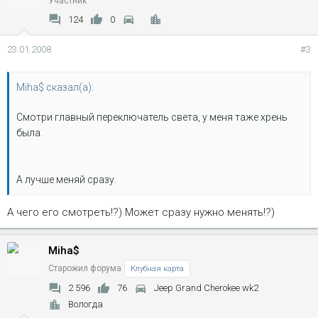
Участник
124
0
23.01.2008
#3
Miha$ сказал(а):
Смотри главный переключатель света, у меня таже хрень
была.
А лучше меняй сразу.
А чего его смотреть!?) Может сразу нужно менять!?)
Miha$
Старожил форума
Клубная карта
2 596
76
Jeep Grand Cherokee wk2
Вологда