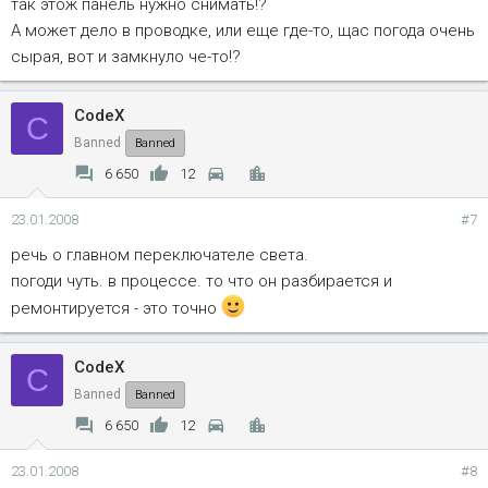
так этож панель нужно снимать!?
А может дело в проводке, или еще где-то, щас погода очень
сырая, вот и замкнуло че-то!?
CodeX
C
Banned
Banned
6 650
12
23.01.2008
#7
речь о главном переключателе света.
погоди чуть. в процессе. то что он разбирается и
ремонтируется - это точно
CodeX
C
Banned
Banned
6 650
12
23.01.2008
#8