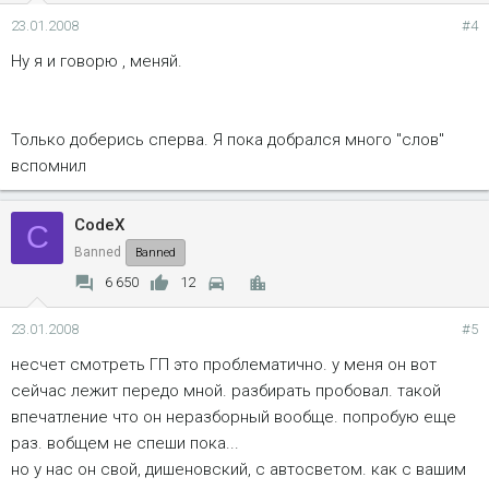
23.01.2008
#4
Ну я и говорю , меняй.
Только доберись сперва. Я пока добрался много "слов"
вспомнил
CodeX
C
Banned
Banned
6 650
12
23.01.2008
#5
несчет смотреть ГП это проблематично. у меня он вот
сейчас лежит передо мной. разбирать пробовал. такой
впечатление что он неразборный вообще. попробую еще
раз. вобщем не спеши пока...
но у нас он свой, дишеновский, с автосветом. как с вашим