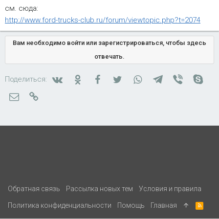
см. сюда:
http://www.ford-trucks-club.ru/forum/viewtopic.php?t=2074
Вам необходимо войти или зарегистрироваться, чтобы здесь
отвечать.
Вконтакте
Одноклассники
Facebook
Twitter
WhatsApp
Telegram
Viber
Skyp
Поделиться:
Электронная почта
Ссылка
Обратная связь
Рассылка новых тем
Условия и правила
Политика конфиденциальности
Помощь
Главная
R
S