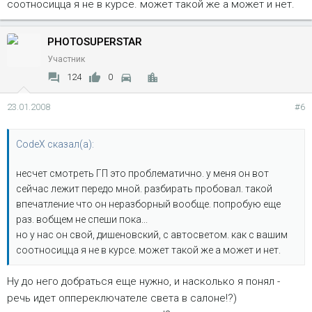
соотносицца я не в курсе. может такой же а может и нет.
PHOTOSUPERSTAR
Участник
124
0
23.01.2008
#6
CodeX сказал(а):
несчет смотреть ГП это проблематично. у меня он вот
сейчас лежит передо мной. разбирать пробовал. такой
впечатление что он неразборный вообще. попробую еще
раз. вобщем не спеши пока...
но у нас он свой, дишеновский, с автосветом. как с вашим
соотносицца я не в курсе. может такой же а может и нет.
Ну до него добраться еще нужно, и насколько я понял -
речь идет оппереключателе света в салоне!?)