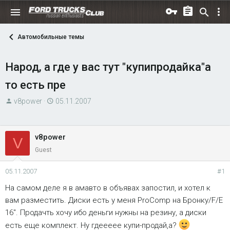
Автомобильные темы
Народ, а где у вас тут "купипродайка"а
то есть пре
А
Д
v8power
05.11.2007
в
а
т
т
о
а
v8power
V
р
н
Guest
т
а
е
ч
05.11.2007
#1
м
а
На самом деле я в амавто в объявах запостил, и хотел к
ы
л
вам разместить. Диски есть у меня ProComp на Бронку/F/Е
а
16". Продачть хочу ибо деньги нужны на резину, а диски
есть еще комплект. Ну гдеееее купи-продай,а?