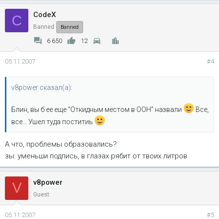
CodeX
C
Banned
Banned
6 650
12
05.11.2007
#4
v8power сказал(а):
Блин, вы б ее еще "Откидным местом в ООН" назвали
Все,
все... Ушел туда поститиь
А что, проблемы образовались?
зы: уменьши подпись, в глазах рябит от твоих литров.
v8power
V
Guest
05.11.2007
#5