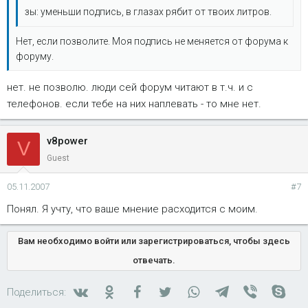
зы: уменьши подпись, в глазах рябит от твоих литров.
Нет, если позволите. Моя подпись не меняется от форума к
форуму.
нет. не позволю. люди сей форум читают в т.ч. и с
телефонов. если тебе на них наплевать - то мне нет.
v8power
V
Guest
05.11.2007
#7
Понял. Я учту, что ваше мнение расходится с моим.
Вам необходимо войти или зарегистрироваться, чтобы здесь
отвечать.
Вконтакте
Одноклассники
Facebook
Twitter
WhatsApp
Telegram
Viber
Skyp
Поделиться: