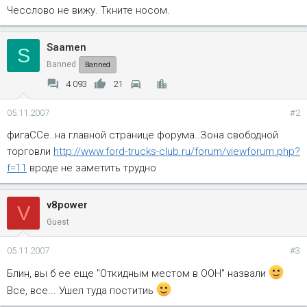
Чесслово не вижу. Ткните носом.
Saamen
S
Banned
Banned
4 093
21
05.11.2007
#2
фигаССе..на главной странице форума..Зона свободной
торговли
http://www.ford-trucks-club.ru/forum/viewforum.php?
f=11
вроде не заметить трудно
v8power
V
Guest
05.11.2007
#3
Блин, вы б ее еще "Откидным местом в ООН" назвали
Все, все... Ушел туда поститиь