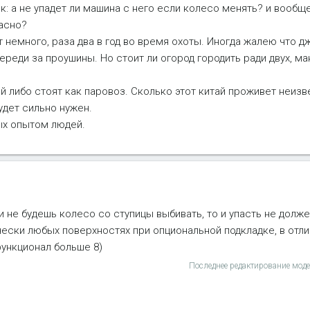
эк: а не упадет ли машина с него если колесо менять? и вообщ
асно?
немного, раза два в год во время охоты. Иногда жалею что дж
ереди за проушины. Но стоит ли огород городить ради двух, м
й либо стоят как паровоз. Сколько этот китай проживет неизв
удет сильно нужен.
ых опытом людей.
и не будешь колесо со ступицы выбивать, то и упасть не долж
ески любых поверхностях при опциональной подкладке, в отли
 функционал больше 8)
Последнее редактирование мод