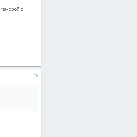
т геморой с
#6