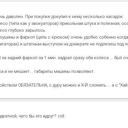
ень даволен. При покупке докупил к нему несколько насадок:
есо (типа как у эвокуаторов) прикольная штука и полезная, о
лесо глубоко зарылось.
роушины и фаркоп (цепь с крюком) очень удобно собенно когд
вигаторах) и штатным выступом на домкрате не подлезеш под 
 за задний фаркоп за 1 мин. задрал сразу оба колеса.... был о
а и не мешает... габариты машины позволяют.
йством ОБЯЗАТЕЛЬНА, с дуру можно и Х-Й сломать.... а с "Ха
катной, чего бы это вдруг? :roll: