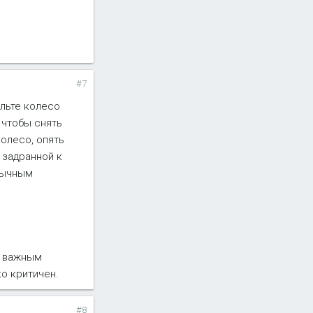
#7
альте колесо
 чтобы снять
колесо, опять
с задранной к
обычным
е важным
о критичен.
#8