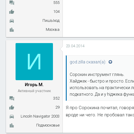
555
104
ПишЫход
Москва
23.04.2014
И
god.zilla сказал(а):
Сорокин инструмент глянь.
Хайджек - быстро и просто. Есл
Игорь М.
использовать на практически л
Активный участник
подкатного. Да и у hiджека фун
352
Я про Сорокина почитал, говоря
29
вроде ни чего. Не пробовал так
Lincoln Navigator 2003
Подмосковье