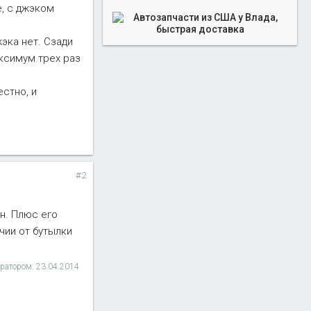
е, с джэком
эка нет. Сзади
аксимум трех раз
естно, и
#2
ен. Плюс его
чии от бутылки
ератором:
23.04.2014