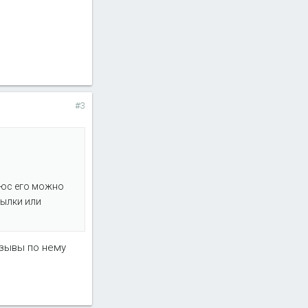
#3
Плюс его можно
тылки или
тзывы по нему