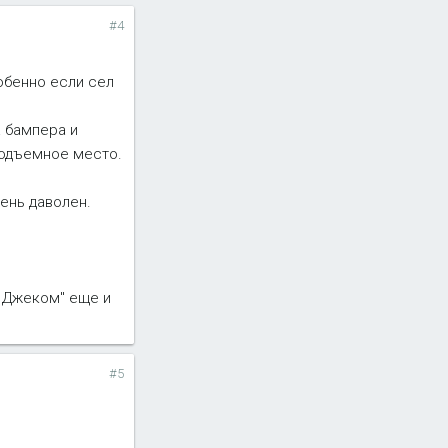
#4
собенно если сел
а бампера и
подъемное место.
чень даволен.
й Джеком" еще и
#5