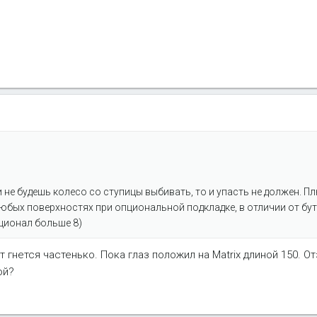
и не будешь колесо со ступицы выбивать, то и упасть не должен. 
юбых поверхностях при опциональной подкладке, в отличии от бу
кционал больше 8)
т гнется частенько. Пока глаз положил на Matrix длиной 150. О
ой?