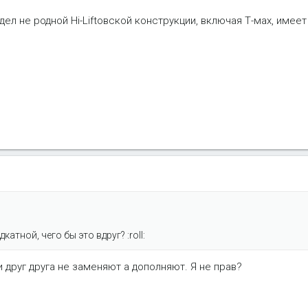
идел не родной Hi-Liftовской конструкции, включая Т-мах, имее
катной, чего бы это вдруг? :roll:
и друг друга не заменяют а дополняют. Я не прав?