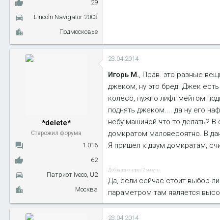
29
Lincoln Navigator 2003
Подмосковье
23.04.2014
Игорь М.
, Прав. это разные ве
джеком, ну это бред. Джек есть
колесо, нужно лифт мейтом подн
поднять джеком.... да ну его на
небу машиной что-то делать? В 
*delete*
домкратом маловероятно. В да
Старожил форума
Я пришел к двум домкратам, сч
1 016
62
Добавлено через 2 минуты
Патриот Iveco, U2
Да, если сейчас стоит выбор ли
Москва
параметром там является высот
23.04.2014