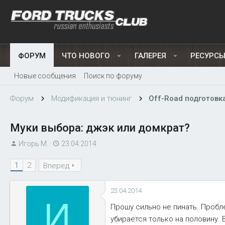
ФОРУМ
ЧТО НОВОГО
ГАЛЕРЕЯ
РЕСУРС
Новые сообщения
Поиск по форуму
Форум
Модификация и тюнинг
Off-Road подготовк
Муки выбора: джэк или домкрат?
А
Д
Игорь М.
23.04.2014
в
а
1
2
т
Вперед
т
о
а
р
н
23.04.2014
т
а
И
Прошу сильно не пинать. Пробл
е
ч
убирается только на половину. В
м
а