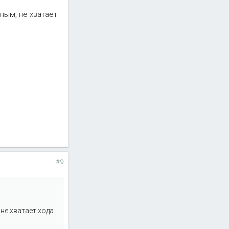
тным, не хватает
#9
 не хватает хода