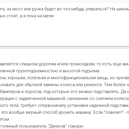
ять за мост или ручка будет во что-нибудь упираться? На шино
ых стоят, а я пока на мели.
авляется слишком дорогим и/или громоздким, то есть еще ви
зличной грузоподъемностью и высотой подъема.
очень хорошая, полезная и многофункциональная вещь, но чрез
ьзовать для обычной замены колеса или ремонта. Тем более 
бамперов и порогов, под которые его можно подставлять. Да и
операция с заджеченной машиной, связанная со снятием колес
ого тела, требует спервоначалу установки надежной подставки
- это вообще верный способ уронить машину. Если "повезет" -
этом.
остоянный пользователь "Джеков" говорю.