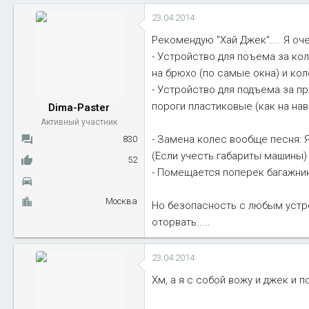
23.04.2014
Рекомендую "Хай Джек".... Я оч
- Устройство для поъема за кол
на брюхо (по самые окна) и ко
- Устройство для подъема за п
пороги пластиковые (как на на
Dima-Paster
Активный участник
- Замена колес вообще песня: Я
830
(Если учесть габариты машины)
52
- Помещается поперек багажник
Москва
Но безопасность с любым устро
оторвать.....
23.04.2014
Хм, а я с собой вожу и джек и под