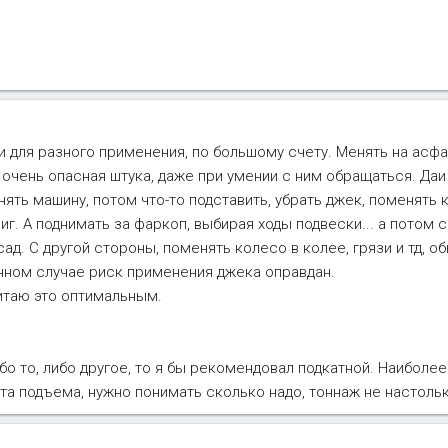
щи для разного применения, по большому счету. Менять на асф
 очень опасная штука, даже при умении с ним обращаться. Даи
ять машину, потом что-то подставить, убрать джек, поменять 
фиг. А поднимать за фаркоп, выбирая ходы подвески... а потом 
сад. С другой стороны, поменять колесо в колее, грязи и тд, 
нном случае риск применения джека оправдан.
итаю это оптимальным.
бо то, либо другое, то я бы рекомендовал подкатной. Наиболе
а подъема, нужно понимать сколько надо, тоннаж не настольк