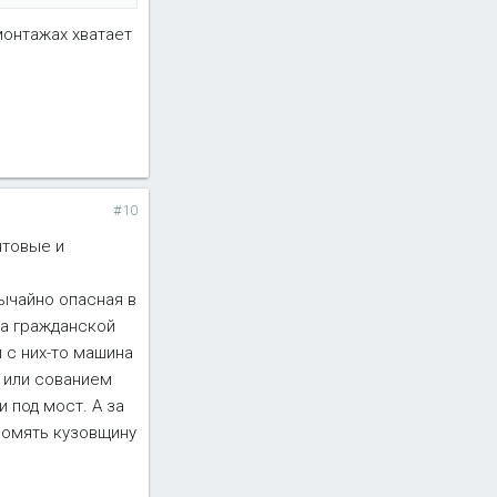
монтажах хватает
#10
нтовые и
вычайно опасная в
на гражданской
 с них-то машина
а или сованием
 под мост. А за
 помять кузовщину