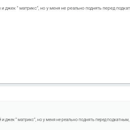
 и джек " матрикс", но у меня не реально поднять перед подка
и джек " матрикс", но у меня не реально поднять перед подкатным,