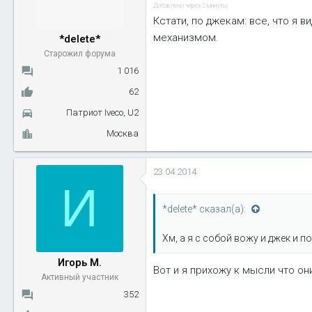
Добавлено через 2 минуты
Кстати, по джекам: все, что я в
механизмом.
*delete*
Старожил форума
1 016
62
Патриот Iveco, U2
Москва
23.04.2014
И
*delete* сказал(а):
Хм, а я с собой вожу и джек и под
Игорь М.
Вот и я прихожу к мысли что он
Активный участник
352