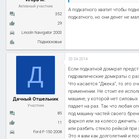
Активный участник
А подкатного хватит чтобы подн
352
подкатного, но они денег не мал
29
Lincoln Navigator 2003
Подмосковье
23.04.2014
Д
Если подкатной домкрат предст
гидравлические домкраты с ра
Что касается "Джека", то это 
применении. Не стоит ее испол
машине, у которой нет силовых 
Дачный Отшельник
падает на раз. Так что любая 
Участник
под машину частей своего бренн
85
фаркоп или за колесо джечить 
11
или разбить стекло рейкой при 
Ford F-150 2008
Это я вам как долголетний и п