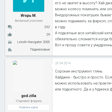
его не хватит в высоту? Хай дж
ы
л
а
можно колесо поменять или оп
Внедорожных покатушек бывает 
Игорь М.
можно поднимать за фаркоп, сп
Активный участник
в году.
352
А подкатные все китайский кита
29
обязательно сломается когда б
Lincoln Navigator 2003
Вот и прошу совета у умудренн
Подмосковье
23.04.2014
Сорокин инструмент глянь.
Хайджек - быстро и просто. Есл
можно использовать на практич
или подкатного. Да и у hiджека
god.zilla
Старожил форума
Клубная карта