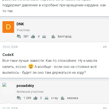
поддержит давление в коробане при вращении кардана. как
то так.
DNK
D
Участник
587
4
Белгород
29.02.2008
#8
CodeX
Все-таки лучше завести. Как-то спокойнее. Ну и масла
налить, ессно.
А вообще - если оно на стоянке всё
вылилось - будет ли оно там держаться на ходу?
posadskiy
Активный участник
1 249
3
x ray
москва
01.03.2008
#9