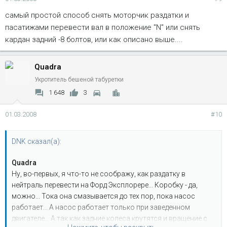
самый простой способ снять моторчик раздатки и
пасатижами перевести вал в положение "N" или снять
кардан задний -8 болтов, или как описано выше....
Quadra
Укротитель бешеной табуретки
1 648
3
01.03.2008
#10
DNK сказал(а):
Quadra
Ну, во-первых, я что-то не соображу, как раздатку в
нейтраль перевести на Форд Эксплорере... Коробку - да,
можно... Тока она смазывается до тех пор, пока насос
работает... А насос работает только при заведенном
двигателе... А так как задние колеса крутятся и вращение с