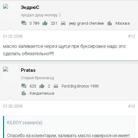
ЭндрюС
продал душу мопару :)
3 789
231
jeep grand cherokee
Москва
01.03.2008
#12
масло заливается через щуп,и при буксировке надо это
сделать обязательно!!!!!
Pratas
Старый бронковод
625
2
Ford Big Bronco 1990
Кандалакша
01.03.2008
#13
KILROY сказал(а):
Спасибо за коментарии, заливать масло наверное не имеет