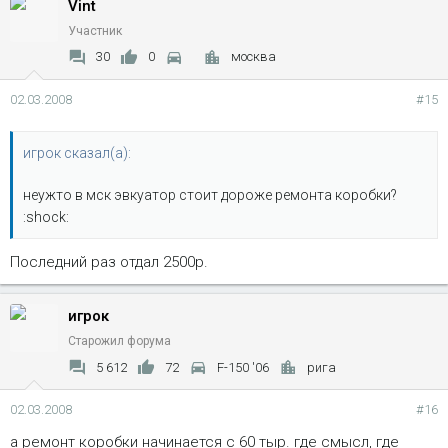
Vint
Участник
30
0
москва
02.03.2008
#15
игрок сказал(а):
неужто в мск эвкуатор стоит дороже ремонта коробки?
:shock:
Последний раз отдал 2500р.
игрок
Старожил форума
5 612
72
F-150 '06
рига
02.03.2008
#16
а ремонт коробки начинается с 60 тыр. где смысл, где