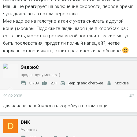
Машин не реагирует на включение скорости, первое время
чуть двигалась а потом перестала.
Мне надо ее на галстуке в гаи с учета снимать в другой
конец москвы. Подскжите люди шарящие в коробках, как
ее тащить, может на режим какой поставить, какие могут
быть последствия, придет ли полный капец ей?, негде
карданы отворачивать, стоит практически на обочине
ЭндрюС
продал душу мопару :)
3 789
231
jeep grand cherokee
Москва
29.02.2008
#2
для начала залей масла в коробку,а потом тащи
DNK
D
Участник