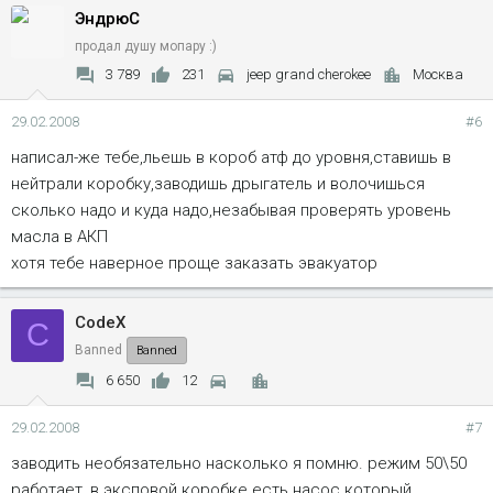
ЭндрюС
продал душу мопару :)
3 789
231
jeep grand cherokee
Москва
29.02.2008
#6
написал-же тебе,льешь в короб атф до уровня,ставишь в
нейтрали коробку,заводишь дрыгатель и волочишься
сколько надо и куда надо,незабывая проверять уровень
масла в АКП
хотя тебе наверное проще заказать эвакуатор
CodeX
C
Banned
Banned
6 650
12
29.02.2008
#7
заводить необязательно насколько я помню. режим 50\50
работает, в эксповой коробке есть насос который