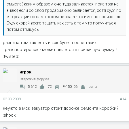
смысла( каким образом оно туда заливается, пока тож не
знаю) если со слов продавца оно выливается, хотя судя по
его реакции он сам толком не знает что именно произошло.
Буду скорей всего тащить как есть а там что получиться,
потом отпишусь
разница том как есть и как будет после таких
транспортировок - может вылется в приличную сумму :!:
:twisted:
игрок
Старожил форума
5 612
72
F-150 '06
рига
02.03.2008
#14
неужто в мск эвкуатор стоит дороже ремонта коробки?
:shock: