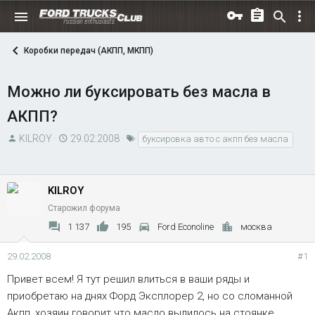
Коробки передач (АКПП, МКПП)
Можно ли буксировать без масла в
АКПП?
А
Д
Т
KILROY
29.02.2008
буксировка авто с акпп без масла
в
а
е
т
т
г
о
а
и
KILROY
р
н
Старожил форума
т
а
1 137
195
Ford Econoline
москва
е
ч
м
а
29.02.2008
#1
ы
л
а
Привет всем! Я тут решил влиться в ваши ряды и
приобретаю на днях Форд Эксплорер 2, но со сломанной
Акпп, хозяин говорит что масло вылилось на стоянке.