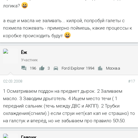
логика?
а еще и масла не заливать... килрой, попробуй галеты с
похмела пожевать - примерно поймешь, какие процессы к
коробке происходить будут
Ёж
Участник
196
3
Ford Explorer 1994
Москва
02.03.2008
#17
1 Осматриваем поддон на предмет дырок. 2 Заливаем
масло. 3 Заводим дрыготель. 4 Ищем место течи ( 1
передний сальник (течь между ДВС и АКПП). 2 Трубки
охлаждения(сгнили).) если струи нет(кап кап не страшно) то
на галстук и вперёд, но не забываем про правило 50\50.
Гаврик