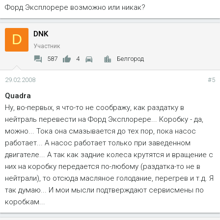
Форд Эксплорере возможно или никак?
DNK
D
Участник
587
4
Белгород
29.02.2008
#5
Quadra
Ну, во-первых, я что-то не соображу, как раздатку в
нейтраль перевести на Форд Эксплорере... Коробку - да,
можно... Тока она смазывается до тех пор, пока насос
работает... А насос работает только при заведенном
двигателе... А так как задние колеса крутятся и вращение с
них на коробку передается по-любому (раздатка-то не в
нейтрали), то отсюда масляное голодание, перегрев и т.д. Я
так думаю... И мои мысли подтверждают сервисмены по
коробкам...