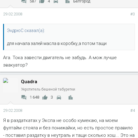
587
4
Белгород
29.02.2008
#3
ЭндрюС сказал(а):
для начала залей масла в коробку,а потом тащи
Ага. Тока завести двигатель не забудь. А мож лучше
эвакуатор?
Quadra
Укротитель бешеной табуретки
1 648
3
29.02.2008
#4
Я в раздаткатах у Экспа не особо кумекаю, на моем
фултайм стояла и без понижайки, но есть простое правило
- поставил раздатку в неутраль и тащи сколько хош... Это на