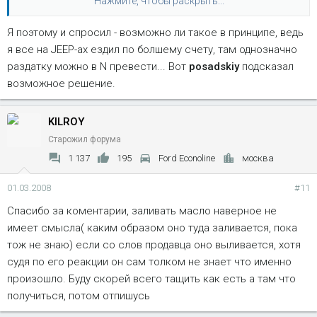
Нажмите, чтобы раскрыть...
них на коробку передается по-любому (раздатка-то не в
нейтрали), то отсюда масляное голодание, перегрев и т.д. Я
Я поэтому и спросил - возможно ли такое в принципе, ведь
так думаю... И мои мысли подтверждают сервисмены по
я все на JEEP-ах ездил по болшему счету, там однозначно
коробкам...
раздатку можно в N превести... Вот
posadskiy
подсказал
возможное решение.
KILROY
Старожил форума
1 137
195
Ford Econoline
москва
01.03.2008
#11
Спасибо за коментарии, заливать масло наверное не
имеет смысла( каким образом оно туда заливается, пока
тож не знаю) если со слов продавца оно выливается, хотя
судя по его реакции он сам толком не знает что именно
произошло. Буду скорей всего тащить как есть а там что
получиться, потом отпишусь