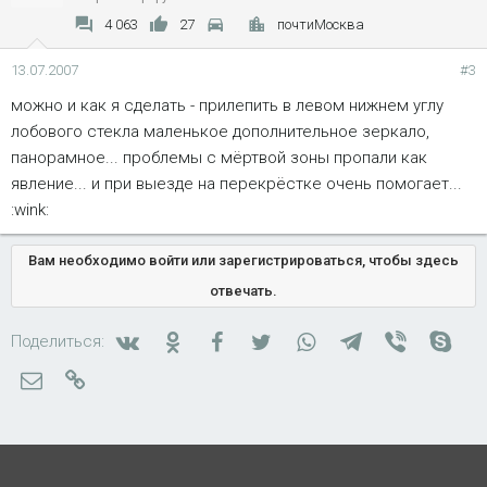
4 063
27
почтиМосква
13.07.2007
#3
можно и как я сделать - прилепить в левом нижнем углу
лобового стекла маленькое дополнительное зеркало,
панорамное... проблемы с мёртвой зоны пропали как
явление... и при выезде на перекрёстке очень помогает...
:wink:
Вам необходимо войти или зарегистрироваться, чтобы здесь
отвечать.
Вконтакте
Одноклассники
Facebook
Twitter
WhatsApp
Telegram
Viber
Skyp
Поделиться:
Электронная почта
Ссылка