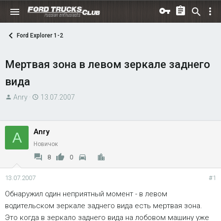
Ford Explorer 1-2
Мертвая зона в левом зеркале заднего
вида
А
Д
Anry
13.07.2007
в
а
т
т
о
а
Anry
A
р
н
Новичок
т
а
8
0
е
ч
м
а
13.07.2007
#1
ы
л
Обнаружил один неприятный момент - в левом
а
водительском зеркале заднего вида есть мертвая зона.
Это когда в зеркало заднего вида на лобовом машину уже