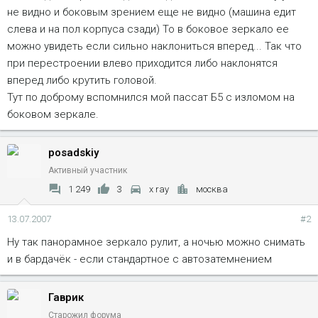
не видно и боковым зрением еще не видно (машина едит
слева и на пол корпуса сзади) То в боковое зеркало ее
можно увидеть если сильно наклониться вперед... Так что
при перестроении влево приходится либо наклонятся
вперед либо крутить головой.
Тут по доброму вспомнился мой пассат Б5 с изломом на
боковом зеркале.
posadskiy
Активный участник
1 249
3
x ray
москва
13.07.2007
#2
Ну так панорамное зеркало рулит, а ночью можно снимать
и в бардачёк - если стандартное с автозатемнением
Гаврик
Старожил форума