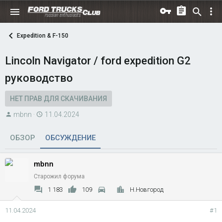
Expedition & F-150
Lincoln Navigator / ford expedition G2
руководство
НЕТ ПРАВ ДЛЯ СКАЧИВАНИЯ
А
Д
mbnn
11.04.2024
в
а
т
т
ОБЗОР
ОБСУЖДЕНИЕ
о
а
р
н
mbnn
т
а
Старожил форума
е
ч
1 183
109
Н.Новгород
м
а
ы
л
11.04.2024
#1
а